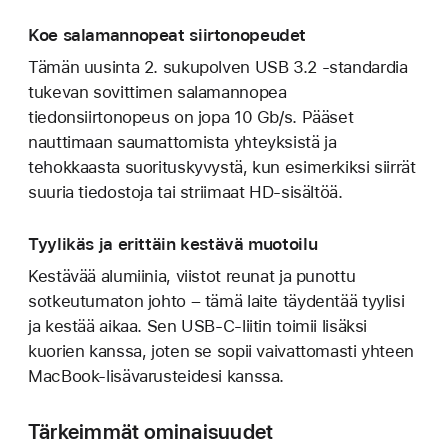
Koe salamannopeat siirtonopeudet
Tämän uusinta 2. sukupolven USB 3.2 ‑standardia
tukevan sovittimen salamannopea
tiedonsiirtonopeus on jopa 10 Gb/s. Pääset
nauttimaan saumattomista yhteyksistä ja
tehokkaasta suorituskyvystä, kun esimerkiksi siirrät
suuria tiedostoja tai striimaat HD-sisältöä.
Tyylikäs ja erittäin kestävä muotoilu
Kestävää alumiinia, viistot reunat ja punottu
sotkeutumaton johto – tämä laite täydentää tyylisi
ja kestää aikaa. Sen USB-C-liitin toimii lisäksi
kuorien kanssa, joten se sopii vaivattomasti yhteen
MacBook-lisävarusteidesi kanssa.
Tärkeimmät ominaisuudet