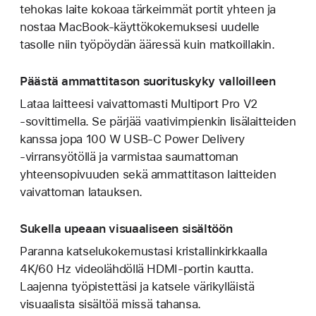
tehokas laite kokoaa tärkeimmät portit yhteen ja
nostaa MacBook-käyttökokemuksesi uudelle
tasolle niin työpöydän ääressä kuin matkoillakin.
Päästä ammattitason suorituskyky valloilleen
Lataa laitteesi vaivattomasti Multiport Pro V2
‑sovittimella. Se pärjää vaativimpienkin lisälaitteiden
kanssa jopa 100 W USB-C Power Delivery
‑virransyötöllä ja varmistaa saumattoman
yhteensopivuuden sekä ammattitason laitteiden
vaivattoman latauksen.
Sukella upeaan visuaaliseen sisältöön
Paranna katselukokemustasi kristallinkirkkaalla
4K/60 Hz videolähdöllä HDMI-portin kautta.
Laajenna työpistettäsi ja katsele värikylläistä
visuaalista sisältöä missä tahansa.