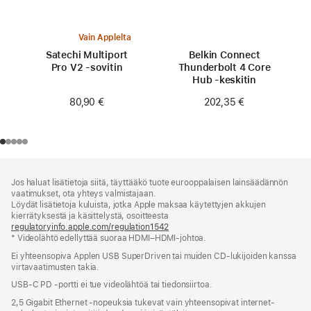
Vain Applelta
Satechi Multiport
Belkin Connect
Pro V2 ‑sovitin
Thunderbolt 4 Core
Hub ‑keskitin
80,90 €
202,35 €
Alaviite
alaviitteet
Jos haluat lisätietoja siitä, täyttääkö tuote eurooppalaisen lainsäädännön
vaatimukset, ota yhteys valmistajaan.
Löydät lisätietoja kuluista, jotka Apple maksaa käytettyjen akkujen
kierrätyksestä ja käsittelystä, osoitteesta
regulatoryinfo.apple.com/regulation1542
(avautuu
* Videolähtö edellyttää suoraa HDMI–HDMI-johtoa.
uuteen
ikkunaan)
Ei yhteensopiva Applen USB SuperDriven tai muiden CD-lukijoiden kanssa
virtavaatimusten takia.
USB-C PD ‑portti ei tue videolähtöä tai tiedonsiirtoa.
2,5 Gigabit Ethernet ‑nopeuksia tukevat vain yhteensopivat internet-