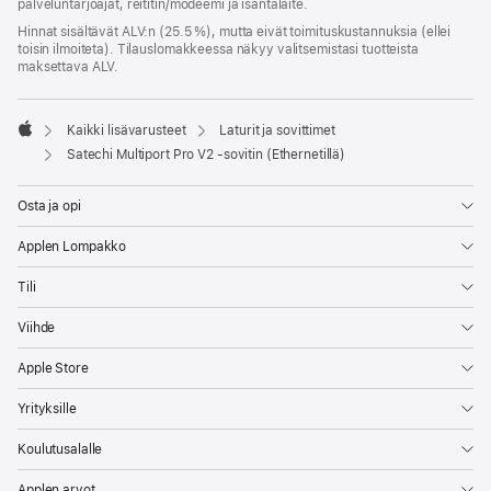
palveluntarjoajat, reititin/modeemi ja isäntälaite.
Hinnat sisältävät ALV:n (25.5 %), mutta eivät toimitus­kustannuksia (ellei
toisin ilmoiteta). Tilauslomakkeessa näkyy valitsemistasi tuotteista
maksettava ALV.
Kaikki lisävarusteet
Laturit ja sovittimet
Apple
Satechi Multiport Pro V2 ‑sovitin (Ethernetillä)
Osta ja opi
Applen Lompakko
Tili
Viihde
Apple Store
Yrityksille
Koulutusalalle
Applen arvot