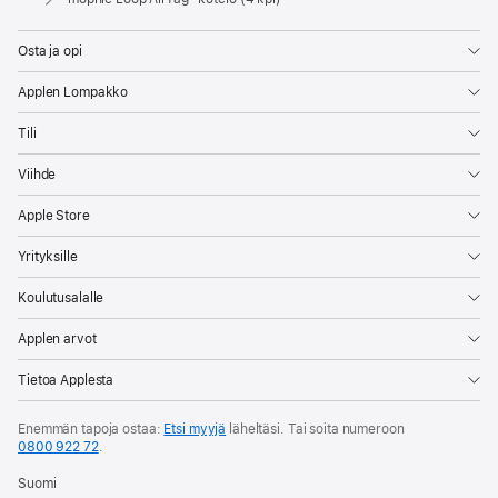
Osta ja opi
Applen Lompakko
Tili
Viihde
Apple Store
Yrityksille
Koulutusalalle
Applen arvot
Tietoa Applesta
Enemmän tapoja ostaa:
Etsi myyjä
läheltäsi. Tai soita numeroon
0800 922 72
.
Suomi