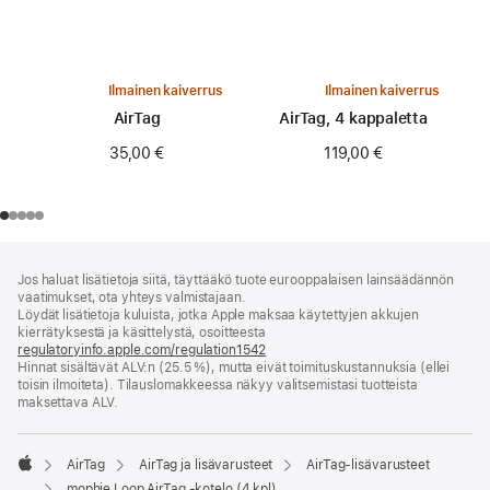
Ilmainen kaiverrus
Ilmainen kaiverrus
AirTag
AirTag, 4 kappaletta
35,00 €
119,00 €
Alaviite
alaviitteet
Jos haluat lisätietoja siitä, täyttääkö tuote eurooppalaisen lainsäädännön
vaatimukset, ota yhteys valmistajaan.
Löydät lisätietoja kuluista, jotka Apple maksaa käytettyjen akkujen
kierrätyksestä ja käsittelystä, osoitteesta
regulatoryinfo.apple.com/regulation1542
(avautuu
Hinnat sisältävät ALV:n (25.5 %), mutta eivät toimitus­kustannuksia (ellei
uuteen
toisin ilmoiteta). Tilauslomakkeessa näkyy valitsemistasi tuotteista
ikkunaan)
maksettava ALV.
AirTag
AirTag ja lisävarusteet
AirTag-lisävarusteet
Apple
mophie Loop AirTag ‑kotelo (4 kpl)