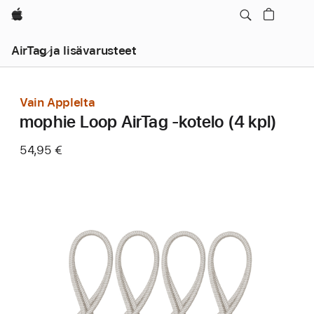
Apple
AirTag ja lisävarusteet
Vain Applelta
mophie Loop AirTag ‑kotelo (4 kpl)
54,95 €