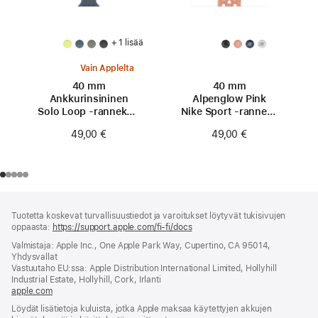
+ 1 lisää
Vain Applelta
40 mm
40 mm
Ankkurinsininen
Alpenglow Pink
Solo Loop ‑ranneke -
Nike Sport ‑ranneke
koko 0
- S/M
49,00 €
49,00 €
Alaviite
alaviitteet
Tuotetta koskevat turvallisuustiedot ja varoitukset löytyvät tukisivujen
oppaasta:
https://support.apple.com/fi-fi/docs
(avautuu
uuteen
Valmistaja: Apple Inc., One Apple Park Way, Cupertino, CA 95014,
ikkunaan)
Yhdysvallat
Vastuutaho EU:ssa: Apple Distribution International Limited, Hollyhill
Industrial Estate, Hollyhill, Cork, Irlanti
apple.com
(avautuu
uuteen
Löydät lisätietoja kuluista, jotka Apple maksaa käytettyjen akkujen
ikkunaan)