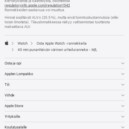
kierrätyksestä ja käsittelystä, osoitteesta
regulatoryinfo.apple.com/regulation1542
(avautuu
Rannekkeiden saatavuus voi muuttua.
uuteen
ikkunaan)
Hinnat sisältävät ALV:n (25.5 %), mutta eivät toimitus­kustannuksia (ellei
toisin ilmoiteta). Tilauslomakkeessa näkyy valitsemistasi tuotteista
maksettava ALV.
Watch
Osta Apple Watch ‑rannekkeita
Apple
40 mm punanhäivän värinen urheiluranneke - M/L
Osta ja opi
Applen Lompakko
Tili
Viihde
Apple Store
Yrityksille
Koulutusalalle