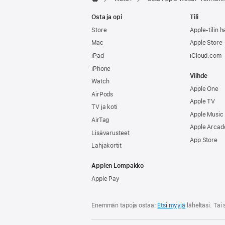
Apple
Osta ja opi
Tili
Store
Apple-tilin ha
Mac
Apple Store -
iPad
iCloud.com
iPhone
Viihde
Watch
Apple One
AirPods
Apple TV
TV ja koti
Apple Music
AirTag
Apple Arcad
Lisävarusteet
App Store
Lahjakortit
Applen Lompakko
Apple Pay
Enemmän tapoja ostaa:
Etsi myyjä
läheltäsi. Ta