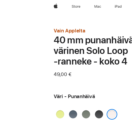
Apple
Store
Mac
iPad
Vain Applelta
40 mm punanhäiv
värinen Solo Loop
‑ranneke - koko 4
49,00 €
Väri - Punan­häivä
Neonkeltainen
Ankkurinsininen
Vihreänharmaa
Musta
Punan­häivä