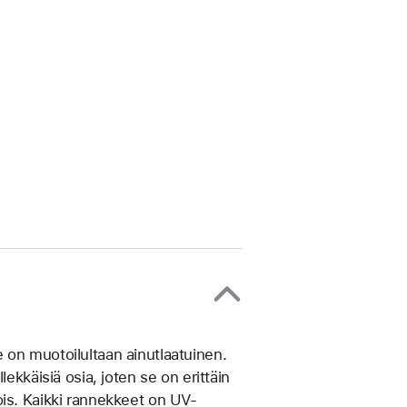
on muotoilultaan ainut­laatuinen.
ek­käisiä osia, joten se on erittäin
ois. Kaikki rannekkeet on UV-