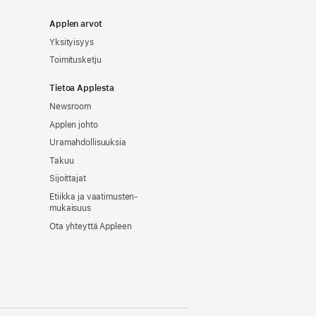
Applen arvot
Yksityisyys
Toimitusketju
Tietoa Applesta
Newsroom
Applen johto
Uramahdollisuuksia
Takuu
Sijoittajat
Etiikka ja vaatimusten­
mukaisuus
Ota yhteyttä Appleen