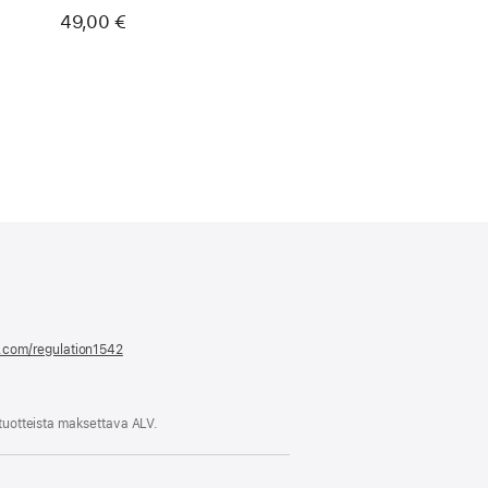
49,00 €
e.com/regulation1542
(avautuu
uuteen
ikkunaan)
 tuotteista maksettava ALV.