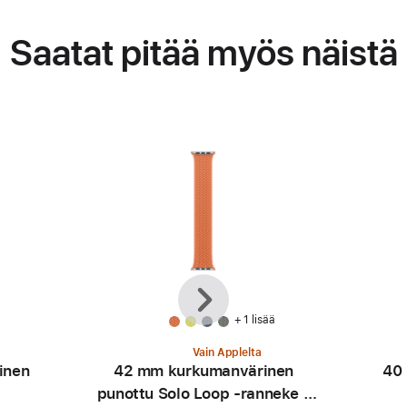
Saatat pitää myös näistä
Edellinen
Seuraava
+ 1 lisää
Vain Applelta
inen
42 mm kurkumanvärinen
40 
punottu Solo Loop ‑ranneke -