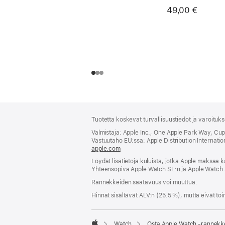
49,00 €
Alaviite
alaviitteet
Tuotetta koskevat turvallisuustiedot ja varoituk
Valmistaja: Apple Inc., One Apple Park Way, Cu
Vastuutaho EU:ssa: Apple Distribution International
apple.com
(avautuu
uuteen
Löydät lisätietoja kuluista, jotka Apple maksaa k
ikkunaan)
Yhteensopiva Apple Watch SE:n ja Apple Watch 
Rannekkeiden saatavuus voi muuttua.
Hinnat sisältävät ALV:n (25.5 %), mutta eivät toi
Watch
Osta Apple Watch ‑rannekk