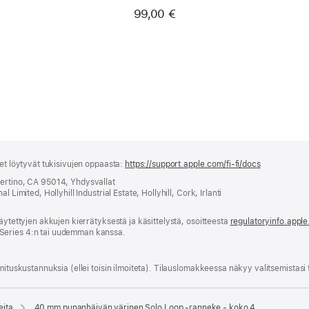
koko 0
99,00 €
set löytyvät tukisivujen oppaasta:
https://support.apple.com/fi-fi/docs
(avautuu
uuteen
pertino, CA 95014, Yhdysvallat
ikkunaan)
 Limited, Hollyhill Industrial Estate, Hollyhill, Cork, Irlanti
äytettyjen akkujen kierrätyksestä ja käsittelystä, osoitteesta
regulatoryinfo.appl
Series 4:n tai uudemman kanssa.
mitus­kustannuksia (ellei toisin ilmoiteta). Tilauslomakkeessa näkyy valitsemistasi
eita
40 mm punanhäivän värinen Solo Loop ‑ranneke - koko 4