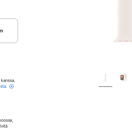
m
 kanssa.
esta.
 koossa,
lvitä