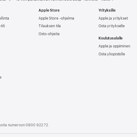
Apple Store
Yrityksille
llinta
Apple Store -ohjelma
Apple ja yritykset
tili
Tilauksen tila
Osta yritykselle
Osto-ohjeita
Koulutusalalle
Apple ja oppiminen
Osta yliopistolle
e
i soita numeroon
0800 922 72
.