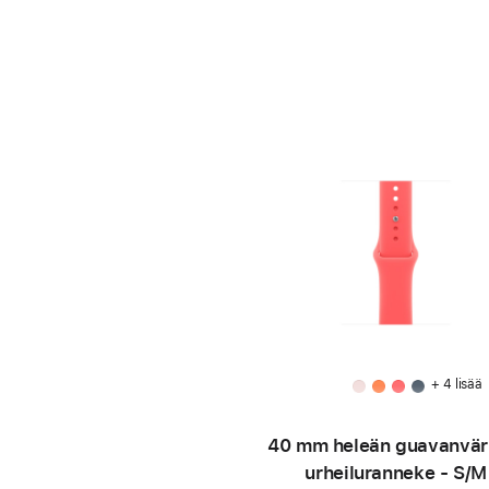
+ 4 lisää
40 mm heleän guavan­vär
urheiluranneke - S/M