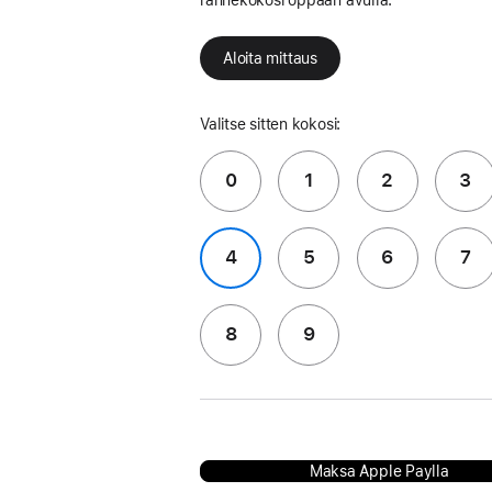
Aloita mittaus
Valitse sitten kokosi:
0
1
2
3
4
5
6
7
8
9
Maksa Apple Paylla