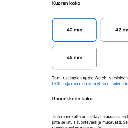
Kuoren koko
40 mm
42 m
46 mm
Toimii useimpien Apple Watch ‑versioiden
Lisätietoja rannekkeiden yhteensopivuud
Rannekkeen koko
Tätä ranneketta on saatavilla useassa eri
jotta se istuisi luontevasti ja mukavasti. Se
rannekokosi oppaan avulla.