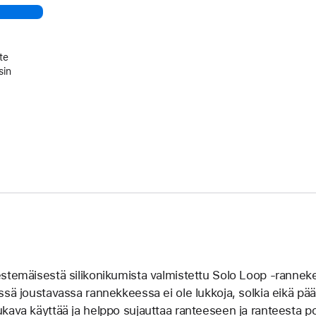
te
sin
stemäisestä silikoni­kumista valmistettu Solo Loop ‑ranneke 
ssä joustavassa rannek­keessa ei ole lukkoja, solkia eikä pääll
kava käyttää ja helppo sujauttaa ranteeseen ja ranteesta p