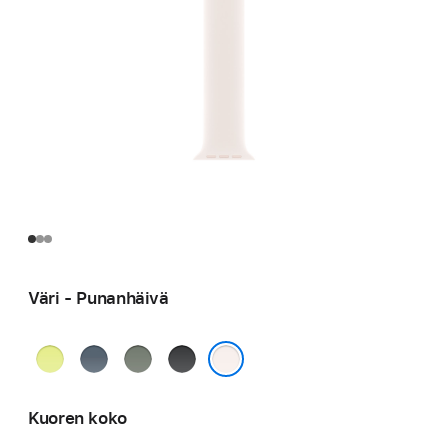
Väri - Punan­häivä
Neonkeltainen
Ankkurinsininen
Vihreänharmaa
Musta
Punan­häivä
Kuoren koko