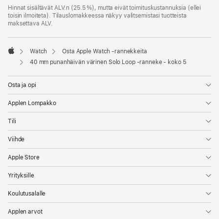
Hinnat sisältävät ALV:n (25.5 %), mutta eivät toimitus­kustannuksia (ellei
toisin ilmoiteta). Tilauslomakkeessa näkyy valitsemistasi tuotteista
maksettava ALV.
Watch
Osta Apple Watch ‑rannekkeita
Apple
40 mm punanhäivän värinen Solo Loop ‑ranneke - koko 5
Osta ja opi
Applen Lompakko
Tili
Viihde
Apple Store
Yrityksille
Koulutusalalle
Applen arvot