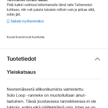
Pidä kaikki valintasi tallentamalla tämä laite Tallennetut-
kohtaan, niin voit palata takaisin milloin vain ja jatkaa siitä,
mihin jäit.
Säästä myöhemmäksi
Kuvan kuoret ovat kuvitusta.
Tuotetiedot
Yleiskatsaus
Nestemäisestä silikoni­kumista valmistettu
Solo Loop ‑ranneke on muotoilultaan ainut­
laatuinen. Tässä joustavassa rannek­keessa ei ole
lukkoja, solkia eikä päällek­käisiä osia, joten se on