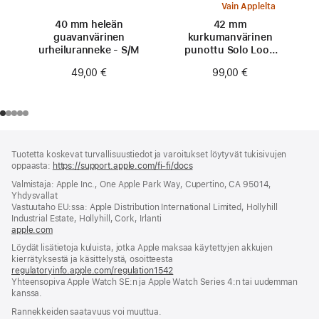
Vain Applelta
40 mm heleän
42 mm
guavan­värinen
kurkumanvärinen
urheiluranneke - S/M
punottu Solo Loop
‑ranneke - koko 0
49,00 €
99,00 €
Alaviite
alaviitteet
Tuotetta koskevat turvallisuustiedot ja varoitukset löytyvät tukisivujen
oppaasta:
https://support.apple.com/fi-fi/docs
(avautuu
uuteen
Valmistaja: Apple Inc., One Apple Park Way, Cupertino, CA 95014,
ikkunaan)
Yhdysvallat
Vastuutaho EU:ssa: Apple Distribution International Limited, Hollyhill
Industrial Estate, Hollyhill, Cork, Irlanti
apple.com
(avautuu
uuteen
Löydät lisätietoja kuluista, jotka Apple maksaa käytettyjen akkujen
ikkunaan)
kierrätyksestä ja käsittelystä, osoitteesta
regulatoryinfo.apple.com/regulation1542
(avautuu
Yhteensopiva Apple Watch SE:n ja Apple Watch Series 4:n tai uudemman
uuteen
kanssa.
ikkunaan)
Rannekkeiden saatavuus voi muuttua.