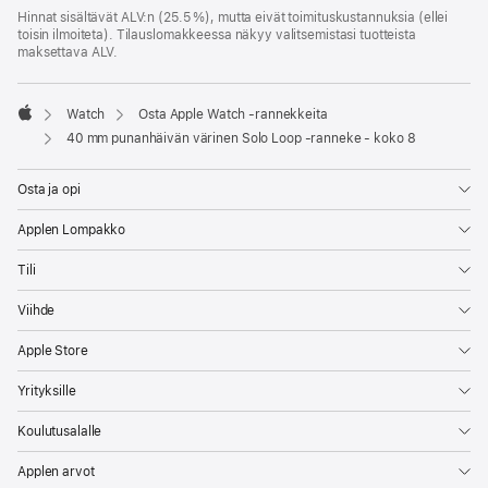
Hinnat sisältävät ALV:n (25.5 %), mutta eivät toimitus­kustannuksia (ellei
toisin ilmoiteta). Tilauslomakkeessa näkyy valitsemistasi tuotteista
maksettava ALV.
Watch
Osta Apple Watch ‑rannekkeita
Apple
40 mm punanhäivän värinen Solo Loop ‑ranneke - koko 8
Osta ja opi
Applen Lompakko
Tili
Viihde
Apple Store
Yrityksille
Koulutusalalle
Applen arvot