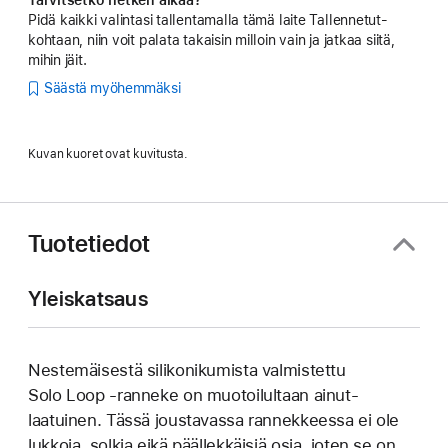
Pidä kaikki valintasi tallentamalla tämä laite Tallennetut-
kohtaan, niin voit palata takaisin milloin vain ja jatkaa siitä,
mihin jäit.
Säästä myöhemmäksi
Kuvan kuoret ovat kuvitusta.
Tuotetiedot
Yleiskatsaus
Nestemäisestä silikoni­kumista valmistettu
Solo Loop ‑ranneke on muotoilultaan ainut­
laatuinen. Tässä joustavassa rannek­keessa ei ole
lukkoja, solkia eikä päällek­käisiä osia, joten se on