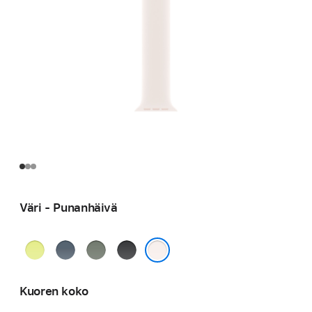
Väri - Punan­häivä
Neonkeltainen
Ankkurinsininen
Vihreänharmaa
Musta
Punan­häivä
Kuoren koko