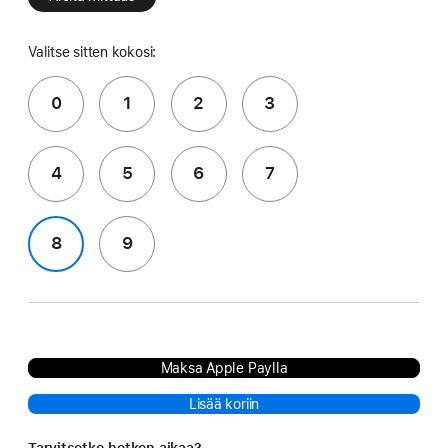
Valitse sitten kokosi:
0
1
2
3
4
5
6
7
8
9
Maksa Apple Paylla
Lisää koriin
Tarvitsetko hetken aikaa?