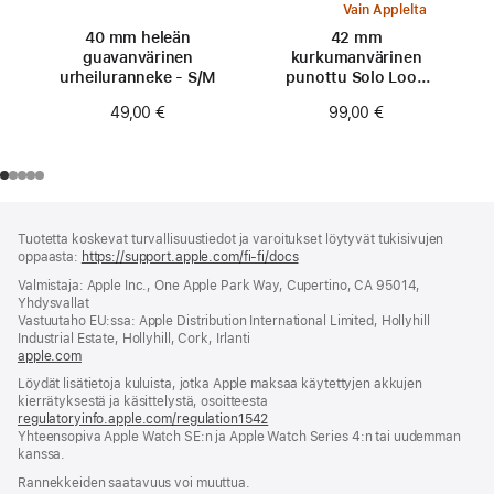
Vain Applelta
40 mm heleän
42 mm
guavan­värinen
kurkumanvärinen
urheiluranneke - S/M
punottu Solo Loop
‑ranneke - koko 0
49,00 €
99,00 €
Alaviite
alaviitteet
Tuotetta koskevat turvallisuustiedot ja varoitukset löytyvät tukisivujen
oppaasta:
https://support.apple.com/fi-fi/docs
(avautuu
uuteen
Valmistaja: Apple Inc., One Apple Park Way, Cupertino, CA 95014,
ikkunaan)
Yhdysvallat
Vastuutaho EU:ssa: Apple Distribution International Limited, Hollyhill
Industrial Estate, Hollyhill, Cork, Irlanti
apple.com
(avautuu
uuteen
Löydät lisätietoja kuluista, jotka Apple maksaa käytettyjen akkujen
ikkunaan)
kierrätyksestä ja käsittelystä, osoitteesta
regulatoryinfo.apple.com/regulation1542
(avautuu
Yhteensopiva Apple Watch SE:n ja Apple Watch Series 4:n tai uudemman
uuteen
kanssa.
ikkunaan)
Rannekkeiden saatavuus voi muuttua.