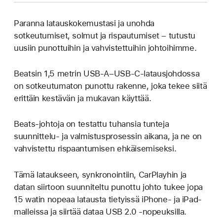
Paranna latauskokemustasi ja unohda
sotkeutumiset, solmut ja rispautumiset – tutustu
uusiin punottuihin ja vahvistettuihin johtoihimme.
Beatsin 1,5 metrin USB-A–USB-C-latausjohdossa
on sotkeutumaton punottu rakenne, joka tekee siitä
erittäin kestävän ja mukavan käyttää.
Beats-johtoja on testattu tuhansia tunteja
suunnittelu‑ ja valmistusprosessin aikana, ja ne on
vahvistettu rispaantumisen ehkäisemiseksi.
Tämä lataukseen, synkronointiin, CarPlayhin ja
datan siirtoon suunniteltu punottu johto tukee jopa
15 watin nopeaa latausta tietyissä iPhone‑ ja iPad-
malleissa ja siirtää dataa USB 2.0 ‑nopeuksilla.