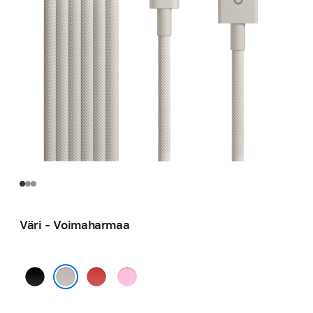
Väri - Voimaharmaa
Myrskynmusta
Pirteä
Superpinkki
punainen
Voimaharmaa