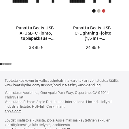
Punottu Beats USB-
Punottu Beats USB-
A-USB-C ‑johto,
C-Lightning ‑johto
tuplapakkaus –
(1,5 m) –
Myrskynmusta
Myrskynmusta
38,95 €
24,95 €
Alaviite
alaviitteet
Tuotetta koskeviin turvallisuustietoihin ja varoituksiin voi tutustua täällä:
www.beatsbydre.com/support/product-safety-and-handling
(avautuu
uuteen
Valmistaja: Apple Inc., One Apple Park Way, Cupertino, CA 95014,
ikkunaan)
Yhdysvallat
Vastuutaho EU:ssa: Apple Distribution International Limited, Hollyhill
Industrial Estate, Hollyhill, Cork, Irlanti
apple.com
(avautuu
uuteen
Löydät lisätietoja kuluista, jotka Apple maksaa käytettyjen akkujen
ikkunaan)
kierrätyksestä ja käsittelystä, osoitteesta