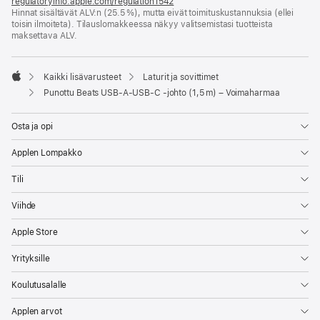
regulatoryinfo.apple.com/regulation1542
(avautuu
Hinnat sisältävät ALV:n (25.5 %), mutta eivät toimitus­kustannuksia (ellei
uuteen
toisin ilmoiteta). Tilauslomakkeessa näkyy valitsemistasi tuotteista
ikkunaan)
maksettava ALV.
Kaikki lisävarusteet
Laturit ja sovittimet
Apple
Punottu Beats USB-A-USB-C ‑johto (1,5 m) – Voimaharmaa
Osta ja opi
Applen Lompakko
Tili
Viihde
Apple Store
Yrityksille
Koulutusalalle
Applen arvot