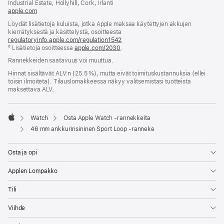
Industrial Estate, Hollyhill, Cork, Irlanti
apple.com
(avautuu
uuteen
Löydät lisätietoja kuluista, jotka Apple maksaa käytettyjen akkujen
ikkunaan)
kierrätyksestä ja käsittelystä, osoitteesta
regulatoryinfo.apple.com/regulation1542
(avautuu
º Lisätietoja osoitteessa
apple.com/2030
.
uuteen
ikkunaan)
Rannekkeiden saatavuus voi muuttua.
Hinnat sisältävät ALV:n (25.5 %), mutta eivät toimitus­kustannuksia (ellei
toisin ilmoiteta). Tilauslomakkeessa näkyy valitsemistasi tuotteista
maksettava ALV.
Watch
Osta Apple Watch ‑rannekkeita
Apple
46 mm ankkurinsininen Sport Loop ‑ranneke
Osta ja opi
Applen Lompakko
Tili
Viihde