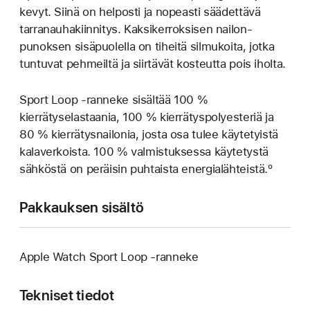
kevyt. Siinä on helposti ja nopeasti säädettävä
tarranauha­kiinnitys. Kaksi­kerroksisen nailon­­
punoksen sisäpuolella on tiheitä silmukoita, jotka
tuntuvat pehmeiltä ja siirtävät kosteutta pois iholta.
Sport Loop ‑ranneke sisältää 100 %
kierrätyselastaania, 100 % kierrätyspolyesteriä ja
80 % kierrätysnailonia, josta osa tulee käytetyistä
kalaverkoista. 100 % valmistuksessa käytetystä
sähköstä on peräisin puhtaista energialähteistä.º
Pakkauksen sisältö
Apple Watch Sport Loop ‑ranneke
Tekniset tiedot