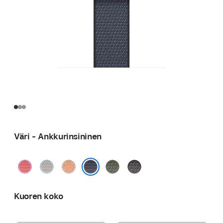
Väri - Ankkurinsininen
Heleä
Siniusva
Cantaloupe
Metsänvihreä
Tummanharmaa
guava
Ankkurinsininen
Kuoren koko