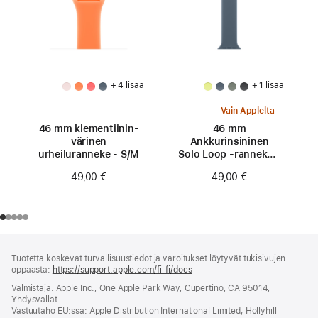
+ 4 lisää
+ 1 lisää
Vain Applelta
46 mm klementiinin­
46 mm
värinen
Ankkurinsininen
urheiluranneke - S/M
Solo Loop ‑ranneke -
koko 0
49,00 €
49,00 €
Alaviite
alaviitteet
Tuotetta koskevat turvallisuustiedot ja varoitukset löytyvät tukisivujen
oppaasta:
https://support.apple.com/fi-fi/docs
(avautuu
uuteen
Valmistaja: Apple Inc., One Apple Park Way, Cupertino, CA 95014,
ikkunaan)
Yhdysvallat
Vastuutaho EU:ssa: Apple Distribution International Limited, Hollyhill