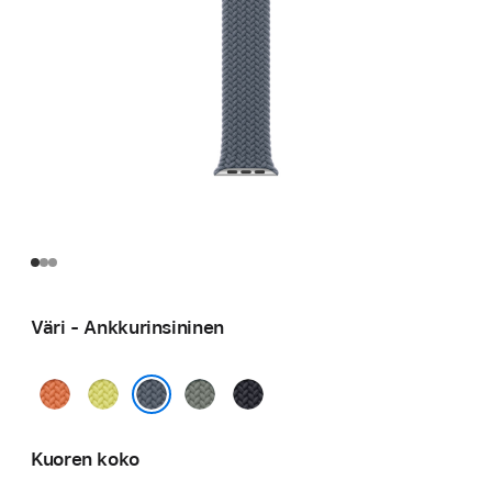
Väri - Ankkurinsininen
Kurkuma
Neonkeltainen
Vihreänharmaa
Keskiyö
Ankkurinsininen
Kuoren koko