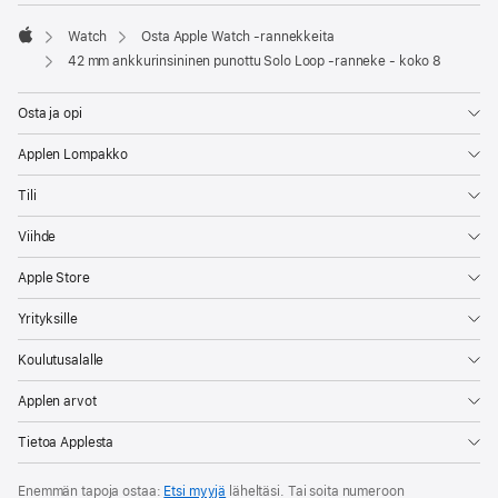
Watch
Osta Apple Watch ‑rannekkeita
Apple
42 mm ankkurinsininen punottu Solo Loop ‑ranneke - koko 8
Osta ja opi
Applen Lompakko
Tili
Viihde
Apple Store
Yrityksille
Koulutusalalle
Applen arvot
Tietoa Applesta
Enemmän tapoja ostaa:
Etsi myyjä
läheltäsi. Tai soita numeroon