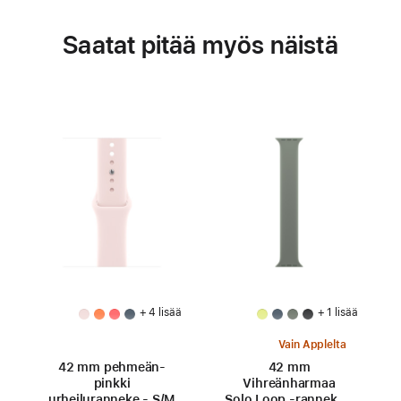
Saatat pitää myös näistä
+ 4 lisää
+ 1 lisää
Vain Applelta
42 mm pehmeän­
42 mm
pinkki
Vihreänharmaa
urheiluranneke - S/M
Solo Loop ‑ranneke -