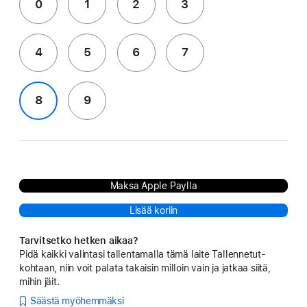
0
1
2
3
4
5
6
7
8
9
Maksa Apple Paylla
Lisää koriin
Tarvitsetko hetken aikaa?
Pidä kaikki valintasi tallentamalla tämä laite Tallennetut-
kohtaan, niin voit palata takaisin milloin vain ja jatkaa siitä,
mihin jäit.
Säästä myöhemmäksi