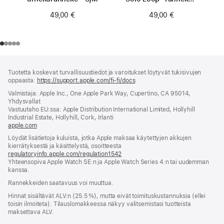
koko 0
49,00 €
49,00 €
Alaviite
alaviitteet
Tuotetta koskevat turvallisuustiedot ja varoitukset löytyvät tukisivujen
oppaasta:
https://support.apple.com/fi-fi/docs
(avautuu
uuteen
Valmistaja: Apple Inc., One Apple Park Way, Cupertino, CA 95014,
ikkunaan)
Yhdysvallat
Vastuutaho EU:ssa: Apple Distribution International Limited, Hollyhill
Industrial Estate, Hollyhill, Cork, Irlanti
apple.com
(avautuu
uuteen
Löydät lisätietoja kuluista, jotka Apple maksaa käytettyjen akkujen
ikkunaan)
kierrätyksestä ja käsittelystä, osoitteesta
regulatoryinfo.apple.com/regulation1542
(avautuu
Yhteensopiva Apple Watch SE:n ja Apple Watch Series 4:n tai uudemman
uuteen
kanssa.
ikkunaan)
Rannekkeiden saatavuus voi muuttua.
Hinnat sisältävät ALV:n (25.5 %), mutta eivät toimitus­kustannuksia (ellei
toisin ilmoiteta). Tilauslomakkeessa näkyy valitsemistasi tuotteista
maksettava ALV.