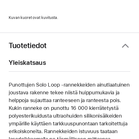
Kuvan kuoret ovat kuvitusta.
Tuotetiedot
Yleiskatsaus
Punottujen Solo Loop ‑rannekkeiden ainutlaatuinen
joustava rakenne tekee niistä huippu­mukavia ja
helppoja sujauttaa ranteeseen ja ranteesta pois.
Kukin ranneke on punottu 16 000 kierrätetystä
poly­esteri­kuidusta ultraohuiden silikoni­­säikeiden
ympärille käyttäen tarkkuuspunontaan tarkoitettuja
erikoiskoneita. Rannekkeiden istuvuus taataan
laser­leikkaamalla ne täsmälliseen mittaansa.