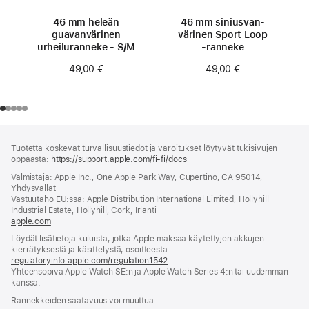
46 mm heleän
46 mm siniusvan­
guavan­värinen
värinen Sport Loop
urheiluranneke - S/M
‑ranneke
49,00 €
49,00 €
Alaviite
alaviitteet
Tuotetta koskevat turvallisuustiedot ja varoitukset löytyvät tukisivujen
oppaasta:
https://support.apple.com/fi-fi/docs
(avautuu
uuteen
Valmistaja: Apple Inc., One Apple Park Way, Cupertino, CA 95014,
ikkunaan)
Yhdysvallat
Vastuutaho EU:ssa: Apple Distribution International Limited, Hollyhill
Industrial Estate, Hollyhill, Cork, Irlanti
apple.com
(avautuu
uuteen
Löydät lisätietoja kuluista, jotka Apple maksaa käytettyjen akkujen
ikkunaan)
kierrätyksestä ja käsittelystä, osoitteesta
regulatoryinfo.apple.com/regulation1542
(avautuu
Yhteensopiva Apple Watch SE:n ja Apple Watch Series 4:n tai uudemman
uuteen
kanssa.
ikkunaan)
Rannekkeiden saatavuus voi muuttua.