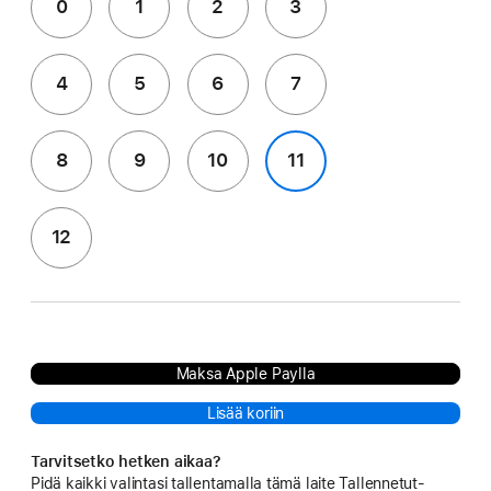
0
1
2
3
4
5
6
7
8
9
10
11
12
Maksa Apple Paylla
Lisää koriin
Tarvitsetko hetken aikaa?
Pidä kaikki valintasi tallentamalla tämä laite Tallennetut-