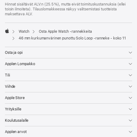
Hinnat sisältävät ALV:n (25.5 %), mutta eivät toimitus­kustannuksia (ellei
toisin ilmoiteta). Tilauslomakkeessa näkyy valitsemistasi tuotteista
maksettava ALV.
Watch
Osta Apple Watch ‑rannekkeita
Apple
46 mm kurkumanvärinen punottu Solo Loop ‑ranneke - koko 11
Osta ja opi
Applen Lompakko
Tili
Viihde
Apple Store
Yrityksille
Koulutusalalle
Applen arvot