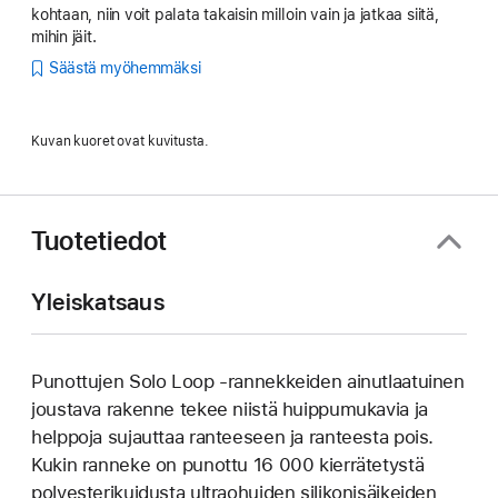
kohtaan, niin voit palata takaisin milloin vain ja jatkaa siitä,
mihin jäit.
Säästä myöhemmäksi
Kuvan kuoret ovat kuvitusta.
Tuotetiedot
Yleiskatsaus
Punottujen Solo Loop ‑rannekkeiden ainutlaatuinen
joustava rakenne tekee niistä huippu­mukavia ja
helppoja sujauttaa ranteeseen ja ranteesta pois.
Kukin ranneke on punottu 16 000 kierrätetystä
poly­esteri­kuidusta ultraohuiden silikoni­­säikeiden