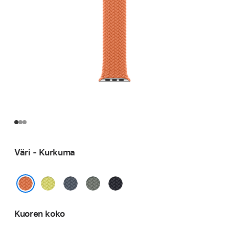
Väri - Kurkuma
Neonkeltainen
Ankkurinsininen
Vihreänharmaa
Keskiyö
Kurkuma
Kuoren koko