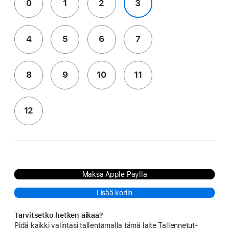
0
1
2
3
4
5
6
7
8
9
10
11
12
Maksa Apple Paylla
Lisää koriin
Tarvitsetko hetken aikaa?
Pidä kaikki valintasi tallentamalla tämä laite Tallennetut-