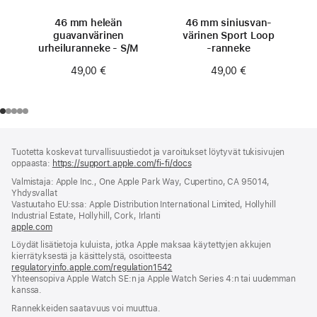
46 mm heleän
46 mm siniusvan­
guavan­värinen
värinen Sport Loop
urheiluranneke - S/M
‑ranneke
49,00 €
49,00 €
Alaviite
alaviitteet
Tuotetta koskevat turvallisuustiedot ja varoitukset löytyvät tukisivujen
oppaasta:
https://support.apple.com/fi-fi/docs
(avautuu
uuteen
Valmistaja: Apple Inc., One Apple Park Way, Cupertino, CA 95014,
ikkunaan)
Yhdysvallat
Vastuutaho EU:ssa: Apple Distribution International Limited, Hollyhill
Industrial Estate, Hollyhill, Cork, Irlanti
apple.com
(avautuu
uuteen
Löydät lisätietoja kuluista, jotka Apple maksaa käytettyjen akkujen
ikkunaan)
kierrätyksestä ja käsittelystä, osoitteesta
regulatoryinfo.apple.com/regulation1542
(avautuu
Yhteensopiva Apple Watch SE:n ja Apple Watch Series 4:n tai uudemman
uuteen
kanssa.
ikkunaan)
Rannekkeiden saatavuus voi muuttua.