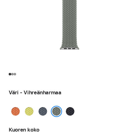
Väri - Vihreänharmaa
Kurkuma
Neonkeltainen
Ankkurinsininen
Keskiyö
Vihreänharmaa
Kuoren koko