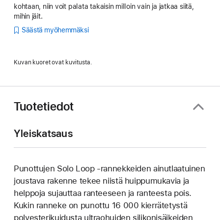
kohtaan, niin voit palata takaisin milloin vain ja jatkaa siitä,
mihin jäit.
Säästä myöhemmäksi
Kuvan kuoret ovat kuvitusta.
Tuotetiedot
Yleiskatsaus
Punottujen Solo Loop ‑rannekkeiden ainutlaatuinen
joustava rakenne tekee niistä huippu­mukavia ja
helppoja sujauttaa ranteeseen ja ranteesta pois.
Kukin ranneke on punottu 16 000 kierrätetystä
poly­esteri­kuidusta ultraohuiden silikoni­­säikeiden