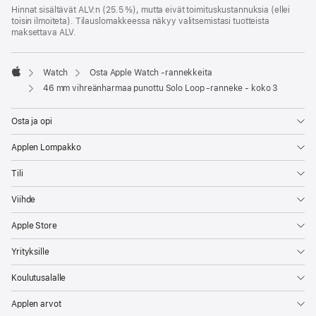
Hinnat sisältävät ALV:n (25.5 %), mutta eivät toimitus­kustannuksia (ellei
toisin ilmoiteta). Tilauslomakkeessa näkyy valitsemistasi tuotteista
maksettava ALV.
Watch
Osta Apple Watch ‑rannekkeita
Apple
46 mm vihreänharmaa punottu Solo Loop ‑ranneke - koko 3
Osta ja opi
Applen Lompakko
Tili
Viihde
Apple Store
Yrityksille
Koulutusalalle
Applen arvot