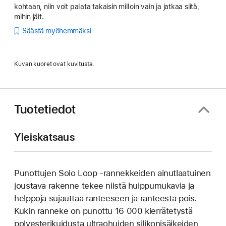
kohtaan, niin voit palata takaisin milloin vain ja jatkaa siitä,
mihin jäit.
Säästä myöhemmäksi
Kuvan kuoret ovat kuvitusta.
Tuotetiedot
Yleiskatsaus
Punottujen Solo Loop ‑rannekkeiden ainutlaatuinen
joustava rakenne tekee niistä huippu­mukavia ja
helppoja sujauttaa ranteeseen ja ranteesta pois.
Kukin ranneke on punottu 16 000 kierrätetystä
poly­esteri­kuidusta ultraohuiden silikoni­­säikeiden