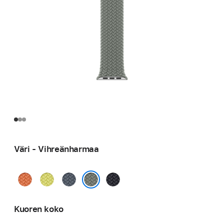
Väri - Vihreänharmaa
Kurkuma
Neonkeltainen
Ankkurinsininen
Keskiyö
Vihreänharmaa
Kuoren koko