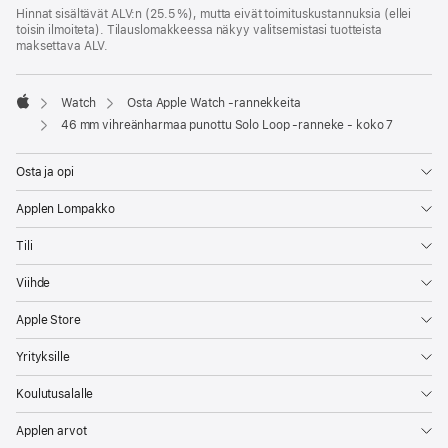
Hinnat sisältävät ALV:n (25.5 %), mutta eivät toimitus­kustannuksia (ellei
toisin ilmoiteta). Tilauslomakkeessa näkyy valitsemistasi tuotteista
maksettava ALV.
Watch
Osta Apple Watch ‑rannekkeita
Apple
46 mm vihreänharmaa punottu Solo Loop ‑ranneke - koko 7
Osta ja opi
Applen Lompakko
Tili
Viihde
Apple Store
Yrityksille
Koulutusalalle
Applen arvot