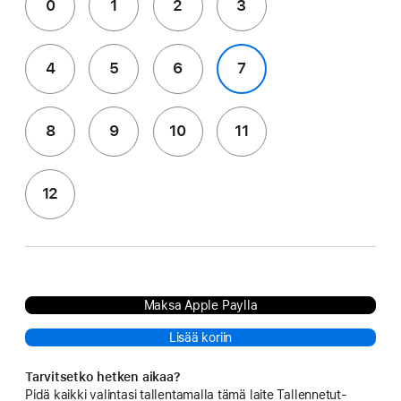
0
1
2
3
4
5
6
7
8
9
10
11
12
Maksa Apple Paylla
Lisää koriin
Tarvitsetko hetken aikaa?
Pidä kaikki valintasi tallentamalla tämä laite Tallennetut-