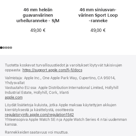
46 mm heleän
46 mm siniusvan­
guavan­värinen
värinen Sport Loop
urheiluranneke - S/M
‑ranneke
49,00 €
49,00 €
Alaviite
alaviitteet
Tuotetta koskevat turvallisuustiedot ja varoitukset löytyvät tukisivujen
oppaasta:
https://support.apple.com/fi-fi/docs
(avautuu
uuteen
Valmistaja: Apple Inc., One Apple Park Way, Cupertino, CA 95014,
ikkunaan)
Yhdysvallat
Vastuutaho EU:ssa: Apple Distribution International Limited, Hollyhill
Industrial Estate, Hollyhill, Cork, Irlanti
apple.com
(avautuu
uuteen
Löydät lisätietoja kuluista, jotka Apple maksaa käytettyjen akkujen
ikkunaan)
kierrätyksestä ja käsittelystä, osoitteesta
regulatoryinfo.apple.com/regulation1542
(avautuu
Yhteensopiva Apple Watch SE:n ja Apple Watch Series 4:n tai uudemman
uuteen
kanssa.
ikkunaan)
Rannekkeiden saatavuus voi muuttua.