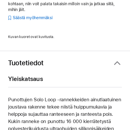
kohtaan, niin voit palata takaisin milloin vain ja jatkaa siitä,
mihin jäit.
Säästä myöhemmäksi
Kuvan kuoret ovat kuvitusta.
Tuotetiedot
Yleiskatsaus
Punottujen Solo Loop ‑rannekkeiden ainutlaatuinen
joustava rakenne tekee niistä huippu­mukavia ja
helppoja sujauttaa ranteeseen ja ranteesta pois.
Kukin ranneke on punottu 16 000 kierrätetystä
poly­esteri­kuidusta ultraohuiden silikoni­­säikeiden