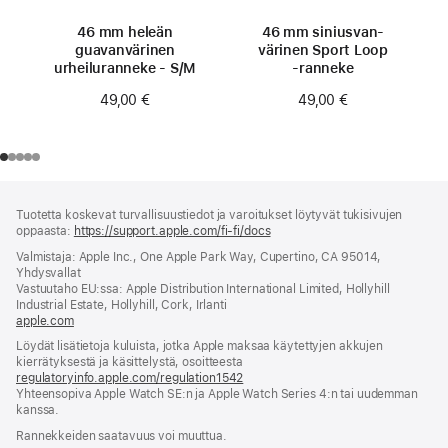
46 mm heleän
46 mm siniusvan­
guavan­värinen
värinen Sport Loop
urheiluranneke - S/M
‑ranneke
49,00 €
49,00 €
Alaviite
alaviitteet
Tuotetta koskevat turvallisuustiedot ja varoitukset löytyvät tukisivujen
oppaasta:
https://support.apple.com/fi-fi/docs
(avautuu
uuteen
Valmistaja: Apple Inc., One Apple Park Way, Cupertino, CA 95014,
ikkunaan)
Yhdysvallat
Vastuutaho EU:ssa: Apple Distribution International Limited, Hollyhill
Industrial Estate, Hollyhill, Cork, Irlanti
apple.com
(avautuu
uuteen
Löydät lisätietoja kuluista, jotka Apple maksaa käytettyjen akkujen
ikkunaan)
kierrätyksestä ja käsittelystä, osoitteesta
regulatoryinfo.apple.com/regulation1542
(avautuu
Yhteensopiva Apple Watch SE:n ja Apple Watch Series 4:n tai uudemman
uuteen
kanssa.
ikkunaan)
Rannekkeiden saatavuus voi muuttua.