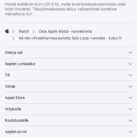
Hinnat sisältävät ALV:n (25.5 %), mutta eivät toimitus­kustannuksia (ellei
toisin ilmoiteta). Tilauslomakkeessa näkyy valitsemistasi tuotteista
maksettava ALV.
Watch
Osta Apple Watch ‑rannekkeita
Apple
46 mm vihreänharmaa punottu Solo Loop ‑ranneke - koko 11
Osta ja opi
Applen Lompakko
Tili
Viihde
Apple Store
Yrityksille
Koulutusalalle
Applen arvot