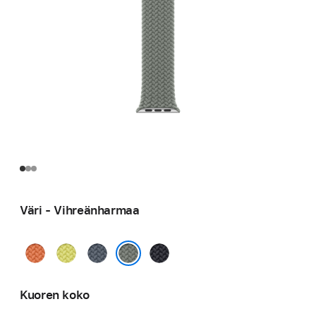
Väri - Vihreänharmaa
Kurkuma
Neonkeltainen
Ankkurinsininen
Keskiyö
Vihreänharmaa
Kuoren koko