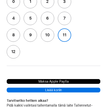
0
1
2
3
4
5
6
7
8
9
10
11
12
Maksa Apple Paylla
Lisää koriin
Tarvitsetko hetken aikaa?
Pidä kaikki valintasi tallentamalla tämä laite Tallennetut-