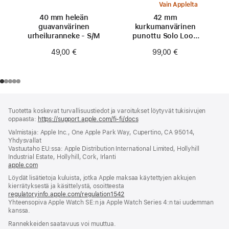
Vain Applelta
40 mm heleän
42 mm
guavan­värinen
kurkumanvärinen
urheiluranneke - S/M
punottu Solo Loop
‑ranneke - koko 0
49,00 €
99,00 €
Alaviite
alaviitteet
Tuotetta koskevat turvallisuustiedot ja varoitukset löytyvät tukisivujen
oppaasta:
https://support.apple.com/fi-fi/docs
(avautuu
uuteen
Valmistaja: Apple Inc., One Apple Park Way, Cupertino, CA 95014,
ikkunaan)
Yhdysvallat
Vastuutaho EU:ssa: Apple Distribution International Limited, Hollyhill
Industrial Estate, Hollyhill, Cork, Irlanti
apple.com
(avautuu
uuteen
Löydät lisätietoja kuluista, jotka Apple maksaa käytettyjen akkujen
ikkunaan)
kierrätyksestä ja käsittelystä, osoitteesta
regulatoryinfo.apple.com/regulation1542
(avautuu
Yhteensopiva Apple Watch SE:n ja Apple Watch Series 4:n tai uudemman
uuteen
kanssa.
ikkunaan)
Rannekkeiden saatavuus voi muuttua.