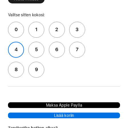
Valitse sitten kokosi:
0
1
2
3
4
5
6
7
8
9
Maksa Apple Paylla
Lisää koriin
Tarvitsetko hetken aikaa?