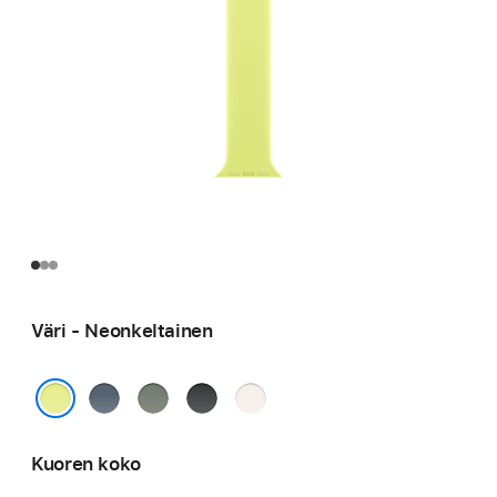
Väri - Neonkeltainen
Ankkurinsininen
Vihreänharmaa
Musta
Punan­
häivä
Neonkeltainen
Kuoren koko