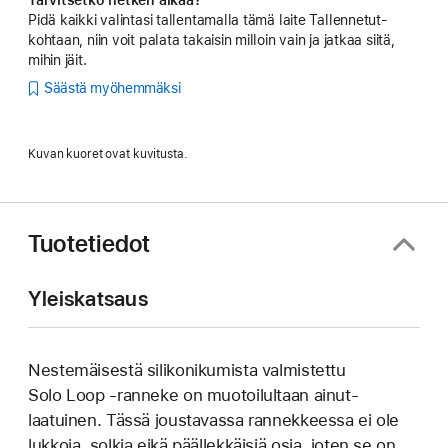
Pidä kaikki valintasi tallentamalla tämä laite Tallennetut-
kohtaan, niin voit palata takaisin milloin vain ja jatkaa siitä,
mihin jäit.
Säästä myöhemmäksi
Kuvan kuoret ovat kuvitusta.
Tuotetiedot
Yleiskatsaus
Nestemäisestä silikoni­kumista valmistettu
Solo Loop ‑ranneke on muotoilultaan ainut­
laatuinen. Tässä joustavassa rannek­keessa ei ole
lukkoja, solkia eikä päällek­käisiä osia, joten se on