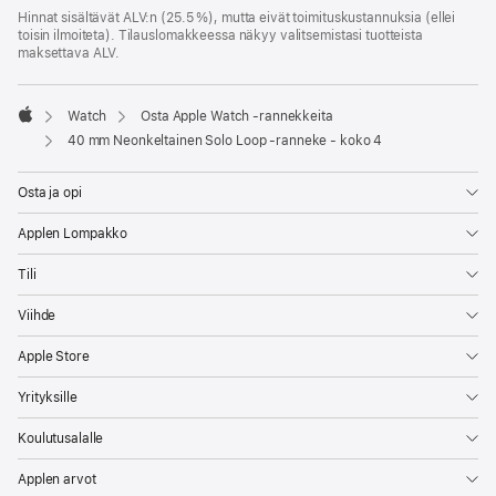
Hinnat sisältävät ALV:n (25.5 %), mutta eivät toimitus­kustannuksia (ellei
toisin ilmoiteta). Tilauslomakkeessa näkyy valitsemistasi tuotteista
maksettava ALV.
Watch
Osta Apple Watch ‑rannekkeita
Apple
40 mm Neonkeltainen Solo Loop ‑ranneke - koko 4
Osta ja opi
Applen Lompakko
Tili
Viihde
Apple Store
Yrityksille
Koulutusalalle
Applen arvot