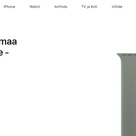
iPhone
Watch
AirPods
TV ja Koti
Viihde
rmaa
e -