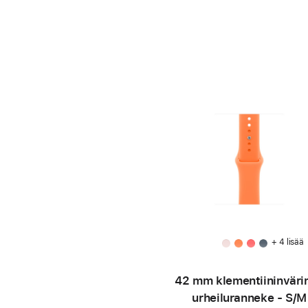
+ 4 lisää
42 mm klementiinin­väri
urheiluranneke - S/M