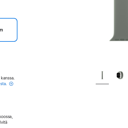
m
 kanssa.
esta.
 koossa,
lvitä