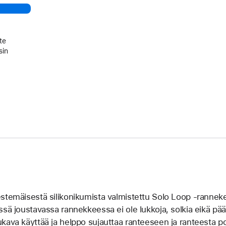
te
sin
stemäisestä silikoni­kumista valmistettu Solo Loop ‑ranneke 
ssä joustavassa rannek­keessa ei ole lukkoja, solkia eikä pääll
kava käyttää ja helppo sujauttaa ranteeseen ja ranteesta p