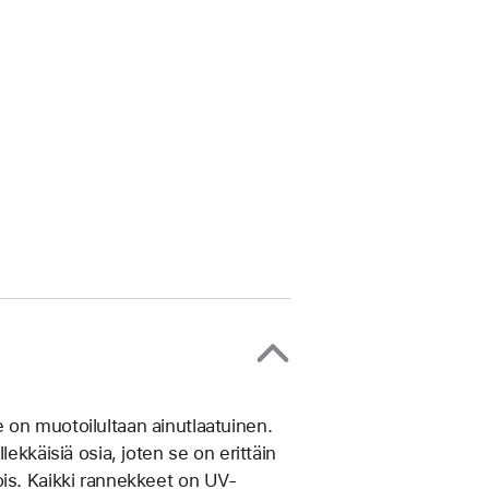
on muotoilultaan ainut­laatuinen.
ek­käisiä osia, joten se on erittäin
ois. Kaikki rannekkeet on UV-