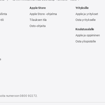
Apple Store
Yrityksille
llinta
Apple Store -ohjelma
Apple ja yritykset
tili
Tilauksen tila
Osta yritykselle
Osto-ohjeita
Koulutusalalle
Apple ja oppiminen
Osta yliopistolle
e
i soita numeroon
0800 922 72
.