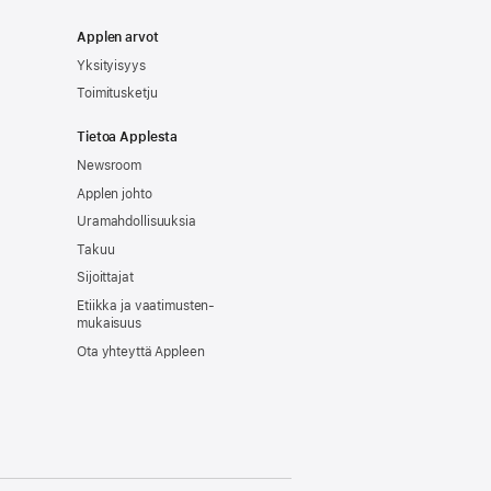
Applen arvot
Yksityisyys
Toimitusketju
Tietoa Applesta
Newsroom
Applen johto
Uramahdollisuuksia
Takuu
Sijoittajat
Etiikka ja vaatimusten­
mukaisuus
Ota yhteyttä Appleen