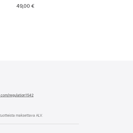
49,00 €
e.com/regulation1542
(avautuu
uuteen
ikkunaan)
 tuotteista maksettava ALV.