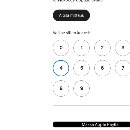
Aloita mittaus
Valitse sitten kokosi:
0
1
2
3
4
5
6
7
8
9
Maksa Apple Paylla