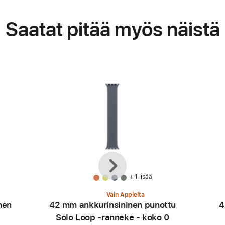
Saatat pitää myös näistä
Edellinen
Seuraava
+ 1 lisää
Vain Applelta
nen
42 mm ankkurinsininen punottu
4
Solo Loop ‑ranneke - koko 0