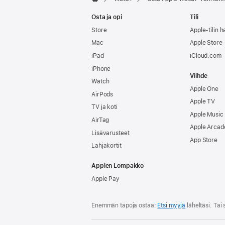
Apple
Osta ja opi
Tili
Store
Apple-tilin ha
Mac
Apple Store -
iPad
iCloud.com
iPhone
Viihde
Watch
Apple One
AirPods
Apple TV
TV ja koti
Apple Music
AirTag
Apple Arcad
Lisävarusteet
App Store
Lahjakortit
Applen Lompakko
Apple Pay
Enemmän tapoja ostaa:
Etsi myyjä
läheltäsi. Ta