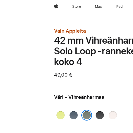
Apple
Store
Mac
iPad
Vain Applelta
42 mm Vihreänha
Solo Loop ‑rannek
koko 4
49,00 €
Väri - Vihreänharmaa
Neonkeltainen
Ankkurinsininen
Musta
Punan­
häivä
Vihreänharmaa