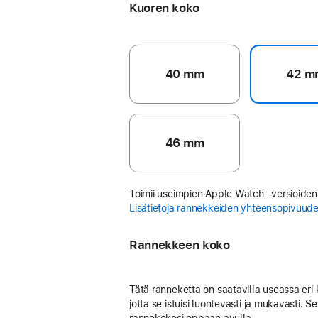
Kuoren koko
40 mm
42 m
46 mm
Toimii useimpien Apple Watch ‑versioiden
Lisätietoja rannekkeiden yhteensopivuud
Rannekkeen koko
Tätä ranneketta on saatavilla useassa eri
jotta se istuisi luontevasti ja mukavasti. Se
rannekokosi oppaan avulla.