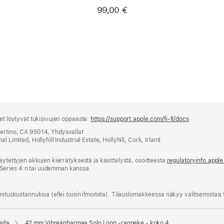
99,00 €
set löytyvät tukisivujen oppaasta:
https://support.apple.com/fi-fi/docs
(avautuu
uuteen
pertino, CA 95014, Yhdysvallat
ikkunaan)
 Limited, Hollyhill Industrial Estate, Hollyhill, Cork, Irlanti
äytettyjen akkujen kierrätyksestä ja käsittelystä, osoitteesta
regulatoryinfo.appl
Series 4:n tai uudemman kanssa.
mitus­kustannuksia (ellei toisin ilmoiteta). Tilauslomakkeessa näkyy valitsemistasi
eita
42 mm Vihreänharmaa Solo Loop ‑ranneke - koko 4