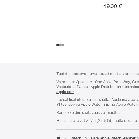
49,00 €
Alaviite
alaviitteet
Tuotetta koskevat turvallisuustiedot ja varoituk
Valmistaja: Apple Inc., One Apple Park Way, Cu
Vastuutaho EU:ssa: Apple Distribution International
apple.com
(avautuu
uuteen
Löydät lisätietoja kuluista, jotka Apple maksaa k
ikkunaan)
Yhteensopiva Apple Watch SE:n ja Apple Watch 
Rannekkeiden saatavuus voi muuttua.
Hinnat sisältävät ALV:n (25.5 %), mutta eivät toi
Watch
Osta Apple Watch ‑rannekk