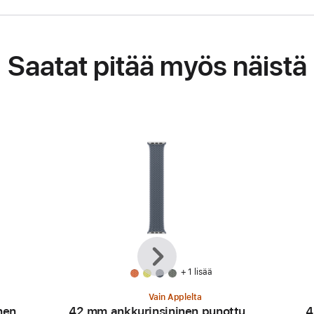
Saatat pitää myös näistä
Edellinen
Seuraava
+ 1 lisää
Vain Applelta
nen
42 mm ankkurinsininen punottu
4