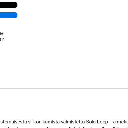
te
sin
stemäisestä silikoni­kumista valmistettu Solo Loop ‑ranneke 