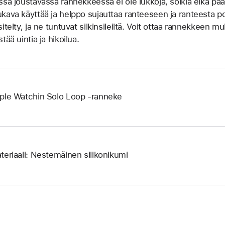
ssä joustavassa rannek­keessa ei ole lukkoja, solkia eikä pääll
kava käyttää ja helppo sujauttaa ranteeseen ja ranteesta p
sitelty, ja ne tuntuvat silkinsileiltä. Voit ottaa rannekkeen 
tää uintia ja hikoilua.
ple Watchin Solo Loop ‑ranneke
teriaali: Nestemäinen silikonikumi