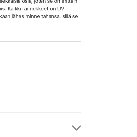
ek­käisiä osia, joten se on erittäin
ois. Kaikki rannekkeet on UV-
mukaan lähes minne tahansa, sillä se