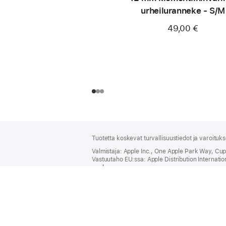
urheiluranneke - S/M
49,00 €
Alaviite
alaviitteet
Tuotetta koskevat turvallisuustiedot ja varoituk
Valmistaja: Apple Inc., One Apple Park Way, Cu
Vastuutaho EU:ssa: Apple Distribution International
apple.com
(avautuu
uuteen
Löydät lisätietoja kuluista, jotka Apple maksaa k
ikkunaan)
Yhteensopiva Apple Watch SE:n ja Apple Watch 
Rannekkeiden saatavuus voi muuttua.
Hinnat sisältävät ALV:n (25.5 %), mutta eivät toi