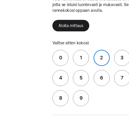
jotta se istuisi luontevasti ja mukavasti. Se
rannekokosi oppaan avulla.
Aloita mittaus
Valitse sitten kokosi:
0
1
2
3
4
5
6
7
8
9