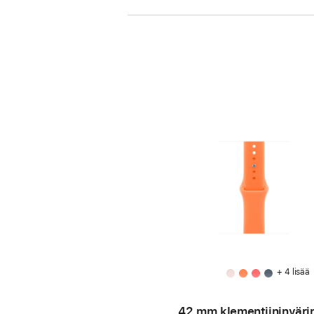
+ 4 lisää
42 mm klementiinin­väri