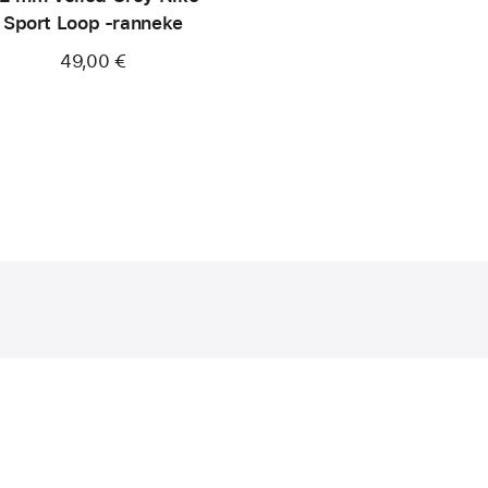
Sport Loop ‑ranneke
49,00 €
e.com/regulation1542
(avautuu
uuteen
ikkunaan)
 tuotteista maksettava ALV.