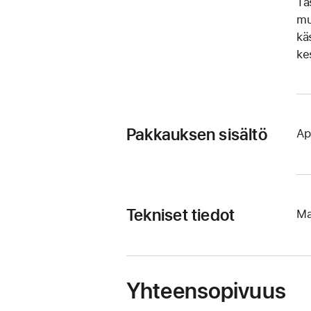
Tä
mu
kä
kes
Pakkauksen sisältö
Ap
Tekniset tiedot
Ma
Yhteensopivuus