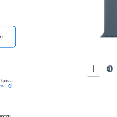
m
 kanssa.
esta.
 koossa,