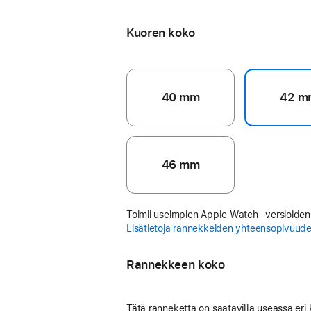
Ankkurinsininen
Kuoren koko
40 mm
42 m
46 mm
Toimii useimpien Apple Watch ‑versioiden
Lisätietoja rannekkeiden yhteensopivuud
Rannekkeen koko
Tätä ranneketta on saatavilla useassa eri