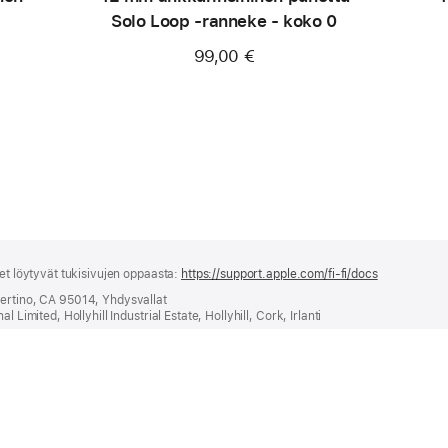
Solo Loop ‑ranneke - koko 0
99,00 €
set löytyvät tukisivujen oppaasta:
https://support.apple.com/fi-fi/docs
(avautuu
uuteen
pertino, CA 95014, Yhdysvallat
ikkunaan)
 Limited, Hollyhill Industrial Estate, Hollyhill, Cork, Irlanti
äytettyjen akkujen kierrätyksestä ja käsittelystä, osoitteesta
regulatoryinfo.appl
Series 4:n tai uudemman kanssa.
mitus­kustannuksia (ellei toisin ilmoiteta). Tilauslomakkeessa näkyy valitsemistasi