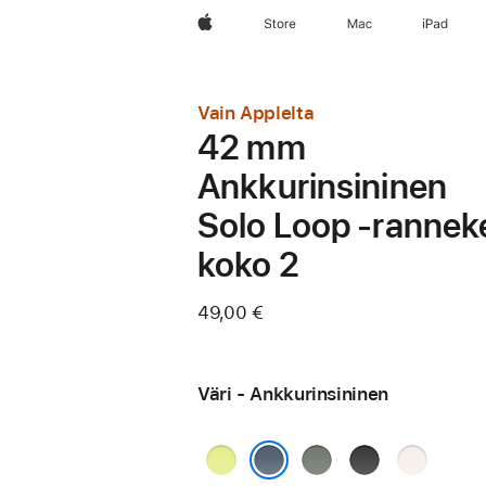
Apple
Store
Mac
iPad
Vain Applelta
42 mm
Ankkurinsininen
Solo Loop ‑rannek
koko 2
49,00 €
Väri - Ankkurinsininen
Neonkeltainen
Vihreänharmaa
Musta
Punan­
häivä