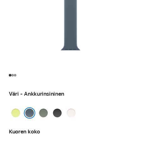
Väri - Ankkurinsininen
Neonkeltainen
Vihreänharmaa
Musta
Punan­
häivä
Ankkurinsininen
Kuoren koko