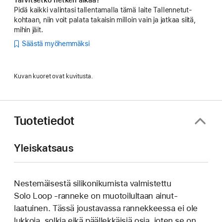
Pidä kaikki valintasi tallentamalla tämä laite Tallennetut-
kohtaan, niin voit palata takaisin milloin vain ja jatkaa siitä,
mihin jäit.
Säästä myöhemmäksi
Kuvan kuoret ovat kuvitusta.
Tuotetiedot
Yleiskatsaus
Nestemäisestä silikoni­kumista valmistettu
Solo Loop ‑ranneke on muotoilultaan ainut­
laatuinen. Tässä joustavassa rannek­keessa ei ole
lukkoja, solkia eikä päällek­käisiä osia, joten se on