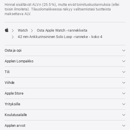
Hinnat sisältävät ALV:n (25.5 %), mutta eivät toimitus­kustannuksia (ellei
toisin ilmoiteta). Tilauslomakkeessa näkyy valitsemistasi tuotteista
maksettava ALV.
Watch
Osta Apple Watch ‑rannekkeita
Apple
42 mm Ankkurinsininen Solo Loop ‑ranneke - koko 4
Osta ja opi
Applen Lompakko
Tili
Viihde
Apple Store
Yrityksille
Koulutusalalle
Applen arvot