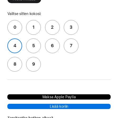
Valitse sitten kokosi:
0
1
2
3
4
5
6
7
8
9
Maksa Apple Paylla
Lisää koriin
Tarvitsetko hetken aikaa?