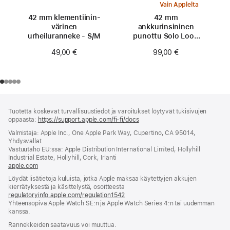
Vain Applelta
42 mm klementiinin­
42 mm
värinen
ankkurinsininen
urheiluranneke - S/M
punottu Solo Loop
‑ranneke - koko 0
49,00 €
99,00 €
Alaviite
alaviitteet
Tuotetta koskevat turvallisuustiedot ja varoitukset löytyvät tukisivujen
oppaasta:
https://support.apple.com/fi-fi/docs
(avautuu
uuteen
Valmistaja: Apple Inc., One Apple Park Way, Cupertino, CA 95014,
ikkunaan)
Yhdysvallat
Vastuutaho EU:ssa: Apple Distribution International Limited, Hollyhill
Industrial Estate, Hollyhill, Cork, Irlanti
apple.com
(avautuu
uuteen
Löydät lisätietoja kuluista, jotka Apple maksaa käytettyjen akkujen
ikkunaan)
kierrätyksestä ja käsittelystä, osoitteesta
regulatoryinfo.apple.com/regulation1542
(avautuu
Yhteensopiva Apple Watch SE:n ja Apple Watch Series 4:n tai uudemman
uuteen
kanssa.
ikkunaan)
Rannekkeiden saatavuus voi muuttua.