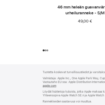
46 mm heleän guavan­vär
urheiluranneke - S/M
49,00 €
Alaviite
alaviitteet
Tuotetta koskevat turvallisuustiedot ja varoituk
Valmistaja: Apple Inc., One Apple Park Way, Cu
Vastuutaho EU:ssa: Apple Distribution International
apple.com
(avautuu
uuteen
Löydät lisätietoja kuluista, jotka Apple maksaa k
ikkunaan)
Yhteensopiva Apple Watch SE:n ja Apple Watch 
Rannekkeiden saatavuus voi muuttua.