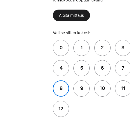
Aloita mittaus
Valitse sitten kokosi:
0
1
2
3
4
5
6
7
8
9
10
11
12