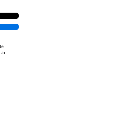
te
sin