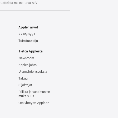
 tuotteista maksettava ALV.
Applen arvot
Yksityisyys
Toimitusketju
Tietoa Applesta
Newsroom
Applen johto
Uramahdollisuuksia
Takuu
Sijoittajat
Etiikka ja vaatimusten­
mukaisuus
Ota yhteyttä Appleen