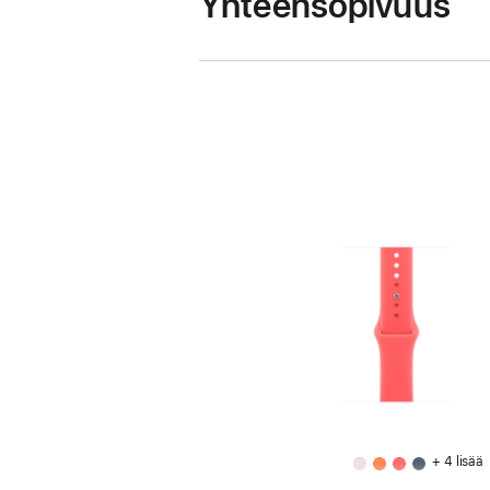
Yhteensopivuus
+ 4 lisää