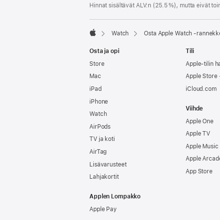
Hinnat sisältävät ALV:n (25.5 %), mutta eivät toi
Watch
Osta Apple Watch ‑rannekk
Apple
Osta ja opi
Tili
Store
Apple-tilin ha
Mac
Apple Store -
iPad
iCloud.com
iPhone
Viihde
Watch
Apple One
AirPods
Apple TV
TV ja koti
Apple Music
AirTag
Apple Arcad
Lisävarusteet
App Store
Lahjakortit
Applen Lompakko
Apple Pay