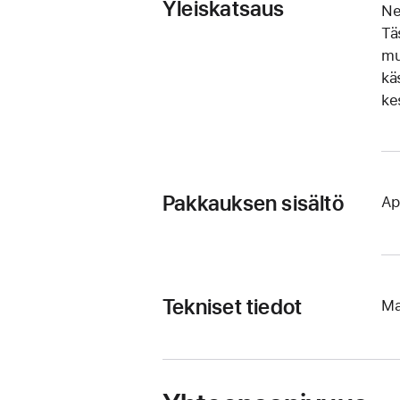
Yleiskatsaus
Ne
Tä
mu
kä
kes
Pakkauksen sisältö
Ap
Tekniset tiedot
Ma