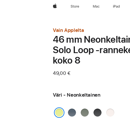
Apple
Store
Mac
iPad
Vain Applelta
46 mm Neonkeltai
Solo Loop ‑rannek
koko 8
49,00 €
Väri - Neonkeltainen
Ankkurinsininen
Vihreänharmaa
Musta
Punan­
häivä
Neonkeltainen