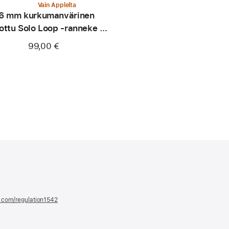
Vain Applelta
6 mm kurkumanvärinen
ottu Solo Loop ‑ranneke -
koko 0
99,00 €
e.com/regulation1542
(avautuu
uuteen
ikkunaan)