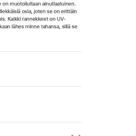
on muotoilultaan ainut­laatuinen.
ek­käisiä osia, joten se on erittäin
ois. Kaikki rannekkeet on UV-
mukaan lähes minne tahansa, sillä se