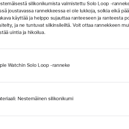
stemäisestä silikoni­kumista valmistettu Solo Loop ‑ranneke 
ssä joustavassa rannek­keessa ei ole lukkoja, solkia eikä pääll
kava käyttää ja helppo sujauttaa ranteeseen ja ranteesta p
sitelty, ja ne tuntuvat silkinsileiltä. Voit ottaa rannekkeen 
tää uintia ja hikoilua.
ple Watchin Solo Loop ‑ranneke
teriaali: Nestemäinen silikonikumi