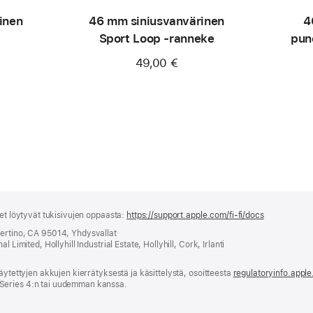
inen
46 mm siniusvan­värinen
4
Sport Loop ‑ranneke
pun
49,00 €
set löytyvät tukisivujen oppaasta:
https://support.apple.com/fi-fi/docs
(avautuu
uuteen
pertino, CA 95014, Yhdysvallat
ikkunaan)
 Limited, Hollyhill Industrial Estate, Hollyhill, Cork, Irlanti
äytettyjen akkujen kierrätyksestä ja käsittelystä, osoitteesta
regulatoryinfo.appl
Series 4:n tai uudemman kanssa.