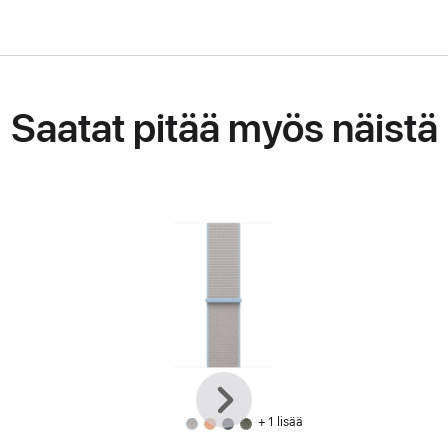
Saatat pitää myös näistä
Edellinen
Seuraava
+ 1 lisää