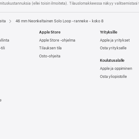
mitus­kustannuksia (ellei toisin ilmoiteta). Tilauslomakkeessa näkyy valitsemistasi
eita
46 mm Neonkeltainen Solo Loop ‑ranneke - koko 8
Apple Store
Yrityksille
llinta
Apple Store -ohjelma
Apple ja yritykset
tili
Tilauksen tila
Osta yritykselle
Osto-ohjeita
Koulutusalalle
Apple ja oppiminen
Osta yliopistolle
e