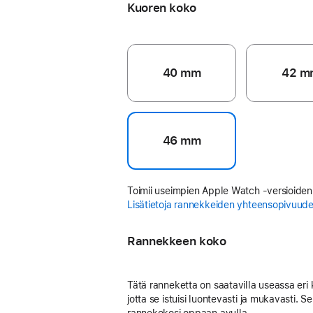
Kuoren koko
40 mm
42 m
46 mm
Toimii useimpien Apple Watch ‑versioiden
Lisätietoja rannekkeiden yhteensopivuud
Rannekkeen koko
Tätä ranneketta on saatavilla useassa eri
jotta se istuisi luontevasti ja mukavasti. Se
rannekokosi oppaan avulla.