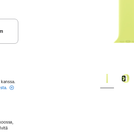
m
 kanssa.
esta.
 koossa,
lvitä