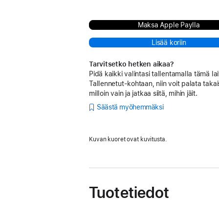
Maksa Apple Paylla
Lisää koriin
Tarvitsetko hetken aikaa?
Pidä kaikki valintasi tallentamalla tämä lai
Tallennetut-kohtaan, niin voit palata takai
milloin vain ja jatkaa siitä, mihin jäit.
Säästä myöhemmäksi
Kuvan kuoret ovat kuvitusta.
Tuotetiedot