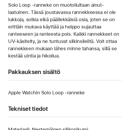
Solo Loop ‑ranneke on muotoilultaan ainut­
laatuinen. Tässä joustavassa rannek­keessa ei ole
lukkoja, solkia eikä päällek­käisiä osia, joten se on
erittäin mukava käyttää ja helppo sujauttaa
ranteeseen ja ranteesta pois. Kaikki rannekkeet on
UV-käsitelty, ja ne tuntuvat silkinsileiltä. Voit ottaa
rannekkeen mukaan lähes minne tahansa, sillä se
kestää uintia ja hikoilua.
Pakkauksen sisältö
Apple Watchin Solo Loop ‑ranneke
Tekniset tiedot
Materiaali: Nestemäinen silikonikumi