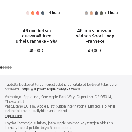
+ 4 lisää
+ 1 lisää
46 mm heleän
46 mm siniusvan­
guavan­värinen
värinen Sport Loop
urheiluranneke - S/M
‑ranneke
49,00 €
49,00 €
Alaviite
alaviitteet
Tuotetta koskevat turvallisuustiedot ja varoitukset löytyvät tukisivujen
oppaasta:
https://support.apple.com/fi-fi/docs
(avautuu
uuteen
Valmistaja: Apple Inc., One Apple Park Way, Cupertino, CA 95014,
ikkunaan)
Yhdysvallat
Vastuutaho EU:ssa: Apple Distribution International Limited, Hollyhill
Industrial Estate, Hollyhill, Cork, Irlanti
apple.com
(avautuu
uuteen
Löydät lisätietoja kuluista, jotka Apple maksaa käytettyjen akkujen
ikkunaan)
kierrätyksestä ja käsittelystä, osoitteesta