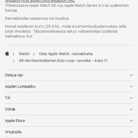
regulatoryinfo.apple.com/regulation1542
(avautuu
Yhteensopiva Apple Watch SE:n ja Apple Watch Series 4:n tai uudemman
uuteen
kanssa.
ikkunaan)
Rannekkeiden saatavuus voi muuttua.
Hinnat sisältävät ALV:n (25.5 %), mutta eivät toimitus­kustannuksia (ellei
toisin ilmoiteta). Tilauslomakkeessa näkyy valitsemistasi tuotteista
maksettava ALV.
Watch
Osta Apple Watch ‑rannekkeita
Apple
46 mm Neonkeltainen Solo Loop ‑ranneke - koko 11
Osta ja opi
Applen Lompakko
Tili
Viihde
Apple Store
Yrityksille