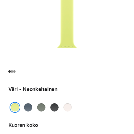
Väri - Neonkeltainen
Ankkurinsininen
Vihreänharmaa
Musta
Punan­
häivä
Neonkeltainen
Kuoren koko