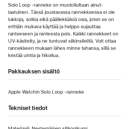
Solo Loop ‑ranneke on muotoilultaan ainut­
laatuinen. Tässä joustavassa rannek­keessa ei ole
lukkoja, solkia eikä päällek­käisiä osia, joten se on
erittäin mukava käyttää ja helppo sujauttaa
ranteeseen ja ranteesta pois. Kaikki rannekkeet on
UV-käsitelty, ja ne tuntuvat silkinsileiltä. Voit ottaa
rannekkeen mukaan lähes minne tahansa, sillä se
kestää uintia ja hikoilua.
Pakkauksen sisältö
Apple Watchin Solo Loop ‑ranneke
Tekniset tiedot
Materiaali: Nestemäinen silikonikumi