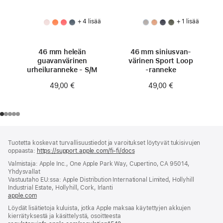
+ 4 lisää
+ 1 lisää
46 mm heleän
46 mm siniusvan­
guavan­värinen
värinen Sport Loop
urheiluranneke - S/M
‑ranneke
49,00 €
49,00 €
Alaviite
alaviitteet
Tuotetta koskevat turvallisuustiedot ja varoitukset löytyvät tukisivujen
oppaasta:
https://support.apple.com/fi-fi/docs
(avautuu
uuteen
Valmistaja: Apple Inc., One Apple Park Way, Cupertino, CA 95014,
ikkunaan)
Yhdysvallat
Vastuutaho EU:ssa: Apple Distribution International Limited, Hollyhill
Industrial Estate, Hollyhill, Cork, Irlanti
apple.com
(avautuu
uuteen
Löydät lisätietoja kuluista, jotka Apple maksaa käytettyjen akkujen
ikkunaan)
kierrätyksestä ja käsittelystä, osoitteesta