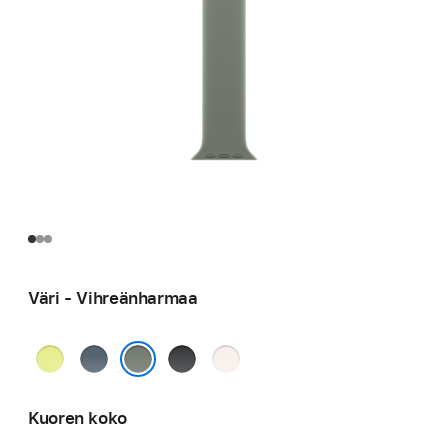
Väri - Vihreänharmaa
Neonkeltainen
Ankkurinsininen
Musta
Punan­
häivä
Vihreänharmaa
Kuoren koko