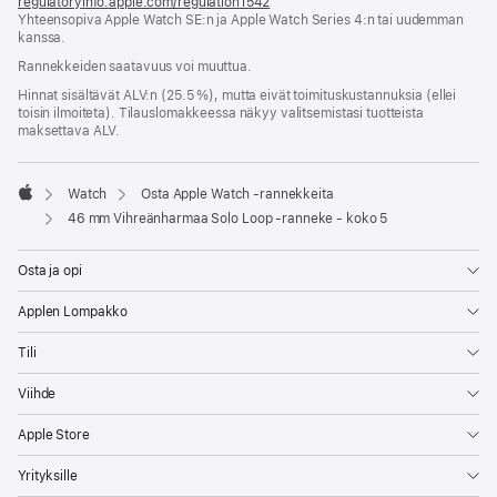
regulatoryinfo.apple.com/regulation1542
(avautuu
Yhteensopiva Apple Watch SE:n ja Apple Watch Series 4:n tai uudemman
uuteen
kanssa.
ikkunaan)
Rannekkeiden saatavuus voi muuttua.
Hinnat sisältävät ALV:n (25.5 %), mutta eivät toimitus­kustannuksia (ellei
toisin ilmoiteta). Tilauslomakkeessa näkyy valitsemistasi tuotteista
maksettava ALV.
Watch
Osta Apple Watch ‑rannekkeita
Apple
46 mm Vihreänharmaa Solo Loop ‑ranneke - koko 5
Osta ja opi
Applen Lompakko
Tili
Viihde
Apple Store
Yrityksille