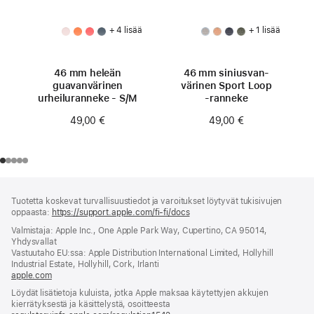
+ 4 lisää
+ 1 lisää
46 mm heleän
46 mm siniusvan­
guavan­värinen
värinen Sport Loop
urheiluranneke - S/M
‑ranneke
49,00 €
49,00 €
Alaviite
alaviitteet
Tuotetta koskevat turvallisuustiedot ja varoitukset löytyvät tukisivujen
oppaasta:
https://support.apple.com/fi-fi/docs
(avautuu
uuteen
Valmistaja: Apple Inc., One Apple Park Way, Cupertino, CA 95014,
ikkunaan)
Yhdysvallat
Vastuutaho EU:ssa: Apple Distribution International Limited, Hollyhill
Industrial Estate, Hollyhill, Cork, Irlanti
apple.com
(avautuu
uuteen
Löydät lisätietoja kuluista, jotka Apple maksaa käytettyjen akkujen
ikkunaan)
kierrätyksestä ja käsittelystä, osoitteesta