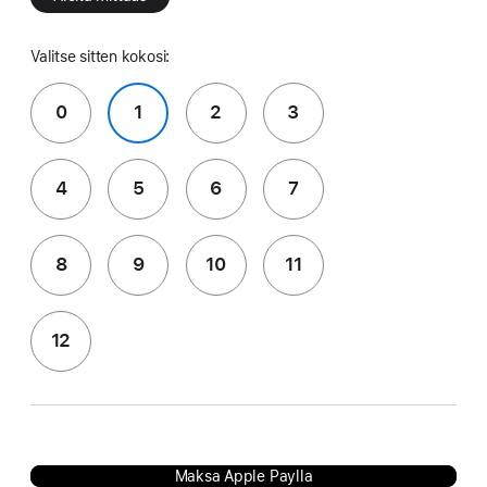
Valitse sitten kokosi:
0
1
2
3
4
5
6
7
8
9
10
11
12
Maksa Apple Paylla