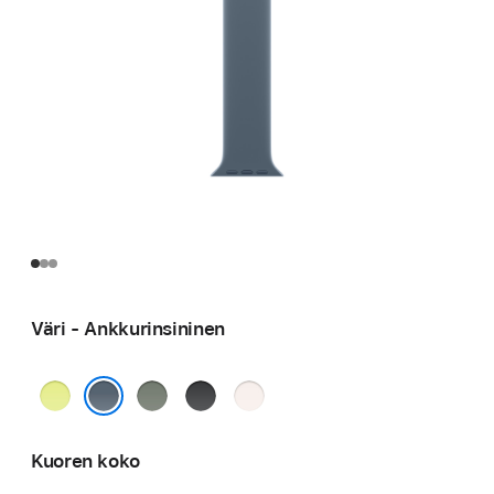
Väri - Ankkurinsininen
Neonkeltainen
Vihreänharmaa
Musta
Punan­
häivä
Ankkurinsininen
Kuoren koko