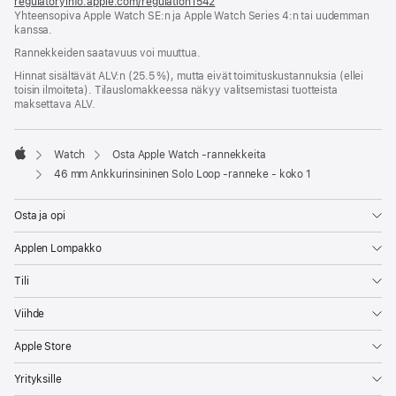
regulatoryinfo.apple.com/regulation1542
(avautuu
Yhteensopiva Apple Watch SE:n ja Apple Watch Series 4:n tai uudemman
uuteen
kanssa.
ikkunaan)
Rannekkeiden saatavuus voi muuttua.
Hinnat sisältävät ALV:n (25.5 %), mutta eivät toimitus­kustannuksia (ellei
toisin ilmoiteta). Tilauslomakkeessa näkyy valitsemistasi tuotteista
maksettava ALV.
Watch
Osta Apple Watch ‑rannekkeita
Apple
46 mm Ankkurinsininen Solo Loop ‑ranneke - koko 1
Osta ja opi
Applen Lompakko
Tili
Viihde
Apple Store
Yrityksille