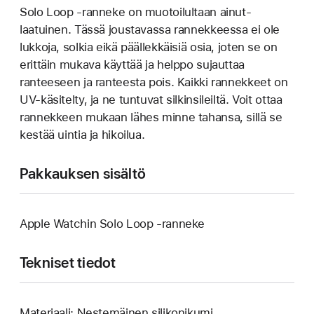
Solo Loop ‑ranneke on muotoilultaan ainut­
laatuinen. Tässä joustavassa rannek­keessa ei ole
lukkoja, solkia eikä päällek­käisiä osia, joten se on
erittäin mukava käyttää ja helppo sujauttaa
ranteeseen ja ranteesta pois. Kaikki rannekkeet on
UV-käsitelty, ja ne tuntuvat silkinsileiltä. Voit ottaa
rannekkeen mukaan lähes minne tahansa, sillä se
kestää uintia ja hikoilua.
Pakkauksen sisältö
Apple Watchin Solo Loop ‑ranneke
Tekniset tiedot
Materiaali: Nestemäinen silikonikumi