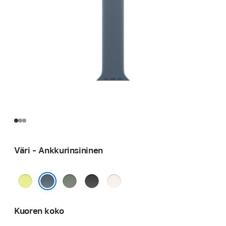
Väri - Ankkurinsininen
Neonkeltainen
Vihreänharmaa
Musta
Punan­
häivä
Ankkurinsininen
Kuoren koko