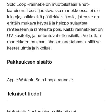
Solo Loop ‑ranneke on muotoilultaan ainut­
laatuinen. Tässä joustavassa rannek­keessa ei ole
lukkoja, solkia eikä päällek­käisiä osia, joten se on
erittäin mukava käyttää ja helppo sujauttaa
ranteeseen ja ranteesta pois. Kaikki rannekkeet on
UV-käsitelty, ja ne tuntuvat silkinsileiltä. Voit ottaa
rannekkeen mukaan lähes minne tahansa, sillä se
kestää uintia ja hikoilua.
Pakkauksen sisältö
Apple Watchin Solo Loop ‑ranneke
Tekniset tiedot
Materiaali: Nestemäinen silikonikumi