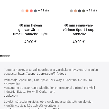
+ 4 lisää
+ 1 lisää
46 mm heleän
46 mm siniusvan­
guavan­värinen
värinen Sport Loop
urheiluranneke - S/M
‑ranneke
49,00 €
49,00 €
Alaviite
alaviitteet
Tuotetta koskevat turvallisuustiedot ja varoitukset löytyvät tukisivujen
oppaasta:
https://support.apple.com/fi-fi/docs
(avautuu
uuteen
Valmistaja: Apple Inc., One Apple Park Way, Cupertino, CA 95014,
ikkunaan)
Yhdysvallat
Vastuutaho EU:ssa: Apple Distribution International Limited, Hollyhill
Industrial Estate, Hollyhill, Cork, Irlanti
apple.com
(avautuu
uuteen
Löydät lisätietoja kuluista, jotka Apple maksaa käytettyjen akkujen
ikkunaan)
kierrätyksestä ja käsittelystä, osoitteesta