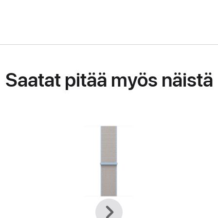
Saatat pitää myös näistä
Edellinen
Seuraava