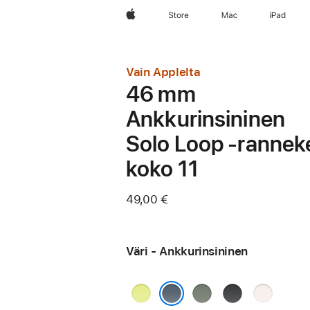
Apple
Store
Mac
iPad
Vain Applelta
46 mm
Ankkurinsininen
Solo Loop ‑rannek
koko 11
49,00 €
Väri - Ankkurinsininen
Neonkeltainen
Vihreänharmaa
Musta
Punan­
häivä