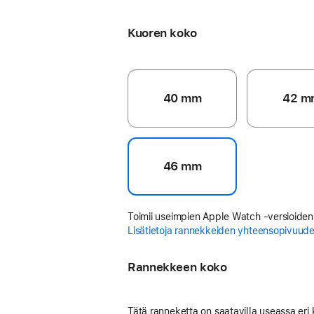
Ankkurinsininen
Kuoren koko
40 mm
42 m
46 mm
Toimii useimpien Apple Watch ‑versioiden
Lisätietoja rannekkeiden yhteensopivuud
Rannekkeen koko
Tätä ranneketta on saatavilla useassa eri