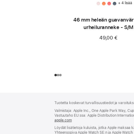
+ 4 lisää
46 mm heleän guavan­vär
urheiluranneke - S/M
49,00 €
Alaviite
alaviitteet
Tuotetta koskevat turvallisuustiedot ja varoituk
Valmistaja: Apple Inc., One Apple Park Way, Cu
Vastuutaho EU:ssa: Apple Distribution International
apple.com
(avautuu
uuteen
Löydät lisätietoja kuluista, jotka Apple maksaa k
ikkunaan)
Yhteensopiva Apple Watch SE:n ja Apple Watch 