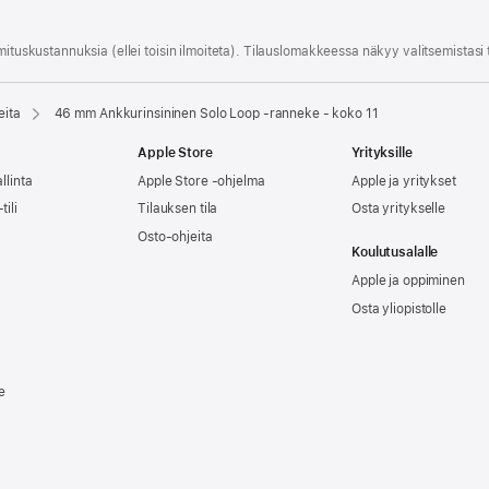
mitus­kustannuksia (ellei toisin ilmoiteta). Tilauslomakkeessa näkyy valitsemistasi
eita
46 mm Ankkurinsininen Solo Loop ‑ranneke - koko 11
Apple Store
Yrityksille
llinta
Apple Store -ohjelma
Apple ja yritykset
tili
Tilauksen tila
Osta yritykselle
Osto-ohjeita
Koulutusalalle
Apple ja oppiminen
Osta yliopistolle
e