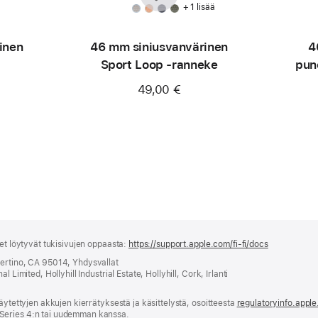
+ 1 lisää
inen
46 mm siniusvan­värinen
4
Sport Loop ‑ranneke
pun
49,00 €
set löytyvät tukisivujen oppaasta:
https://support.apple.com/fi-fi/docs
(avautuu
uuteen
pertino, CA 95014, Yhdysvallat
ikkunaan)
 Limited, Hollyhill Industrial Estate, Hollyhill, Cork, Irlanti
äytettyjen akkujen kierrätyksestä ja käsittelystä, osoitteesta
regulatoryinfo.appl
Series 4:n tai uudemman kanssa.