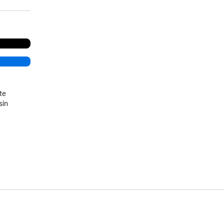
te
sin