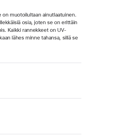
on muotoilultaan ainut­laatuinen.
ek­käisiä osia, joten se on erittäin
ois. Kaikki rannekkeet on UV-
mukaan lähes minne tahansa, sillä se