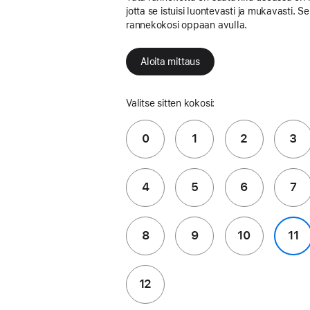
jotta se istuisi luontevasti ja mukavasti. Se
rannekokosi oppaan avulla.
Aloita mittaus
Valitse sitten kokosi:
0
1
2
3
4
5
6
7
8
9
10
11
12