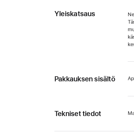
Yleiskatsaus
Ne
Tä
mu
kä
kes
Pakkauksen sisältö
Ap
Tekniset tiedot
Ma