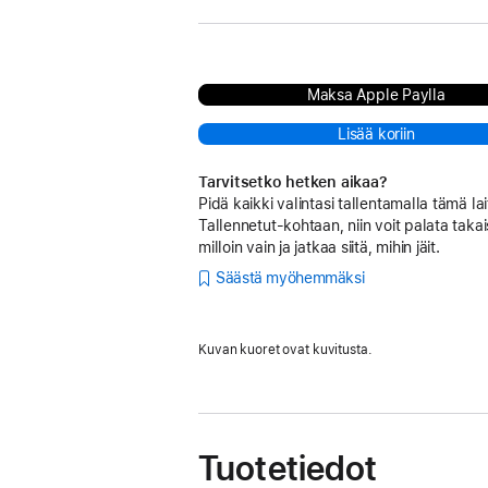
Maksa Apple Paylla
Lisää koriin
Tarvitsetko hetken aikaa?
Pidä kaikki valintasi tallentamalla tämä lai
Tallennetut-kohtaan, niin voit palata takai
milloin vain ja jatkaa siitä, mihin jäit.
Säästä myöhemmäksi
Kuvan kuoret ovat kuvitusta.
Tuotetiedot