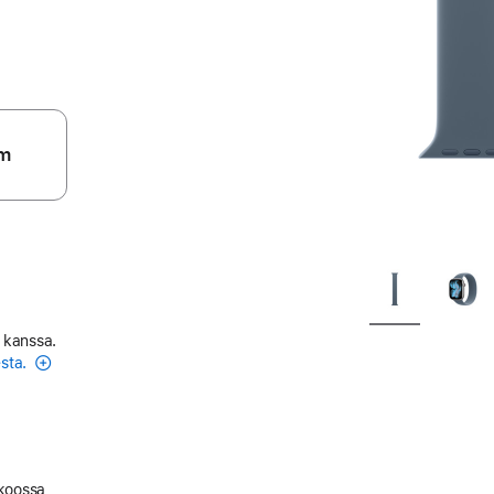
m
 kanssa.
esta.
 koossa,