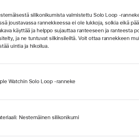
stemäisestä silikoni­kumista valmistettu Solo Loop ‑ranneke 
ssä joustavassa rannek­keessa ei ole lukkoja, solkia eikä pääll
kava käyttää ja helppo sujauttaa ranteeseen ja ranteesta p
sitelty, ja ne tuntuvat silkinsileiltä. Voit ottaa rannekkeen 
tää uintia ja hikoilua.
ple Watchin Solo Loop ‑ranneke
teriaali: Nestemäinen silikonikumi