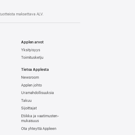
ikkunaan)
 tuotteista maksettava ALV.
Applen arvot
Yksityisyys
Toimitusketju
Tietoa Applesta
Newsroom
Applen johto
Uramahdollisuuksia
Takuu
Sijoittajat
Etiikka ja vaatimusten­
mukaisuus
Ota yhteyttä Appleen