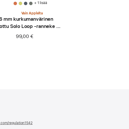
+ 1 lisää
Vain Applelta
6 mm kurkumanvärinen
ottu Solo Loop ‑ranneke -
koko 0
99,00 €
e.com/regulation1542
(avautuu
uuteen