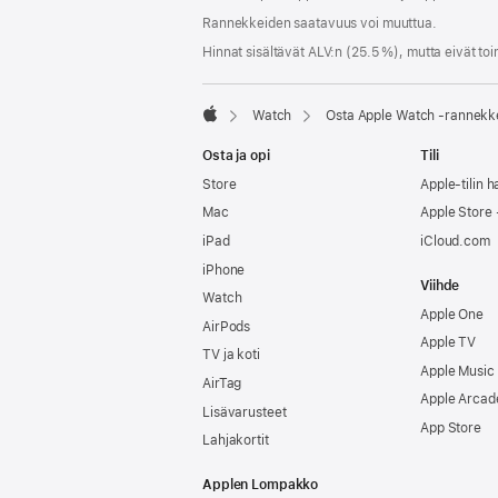
Rannekkeiden saatavuus voi muuttua.
Hinnat sisältävät ALV:n (25.5 %), mutta eivät toi
Watch
Osta Apple Watch ‑rannekk
Apple
Osta ja opi
Tili
Store
Apple-tilin ha
Mac
Apple Store -
iPad
iCloud.com
iPhone
Viihde
Watch
Apple One
AirPods
Apple TV
TV ja koti
Apple Music
AirTag
Apple Arcad
Lisävarusteet
App Store
Lahjakortit
Applen Lompakko