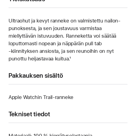
Ultraohut ja kevyt ranneke on valmistettu nailon­
punoksesta, ja sen joustavuus varmistaa
miellyttävän istuvuuden. Ranneketta voi säätää
loputtomasti nopean ja näppärän pull tab
‑kiinnityksen ansiosta, ja sen reunoihin on nyt
punottu heijastavaa kuitua.¹
Pakkauksen sisältö
Apple Watchin Trail-ranneke
Tekniset tiedot
Materiaali: 100 % kierrätys­elastaania