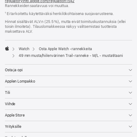
regulatoryinfo.apple.com/regulation1542
(avautuu
Rannekkeiden saatavuus voi muuttua.
uuteen
ikkunaan)
¹ Ei tarkoitettu käytettäväksi henkilökohtaisena suojavarusteena.
Hinnat sisältävät ALV:n (25.5 %), mutta eivät toimitus­kustannuksia (ellei
toisin ilmoiteta). Tilauslomakkeessa näkyy valitsemistasi tuotteista
maksettava ALV.
Watch
Osta Apple Watch ‑rannekkeita
Apple
49 mm musta/hiilenvärinen Trail-ranneke - M/L - mustatitaani
Osta ja opi
Applen Lompakko
Tili
Viihde
Apple Store
Yrityksille