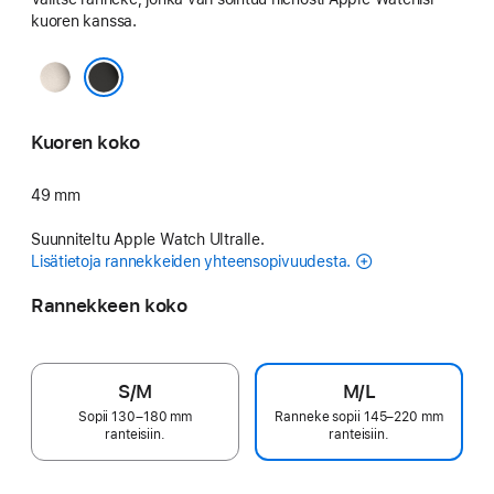
kuoren kanssa.
Luonnon­
vaalea
Musta
Kuoren koko
49 mm
Suunniteltu Apple Watch Ultralle.
Lisätietoja rannekkeiden yhteensopivuudesta.
Rannekkeen koko
S/M
M/L
Sopii 130–180 mm
Ranneke sopii 145–220 mm
ranteisiin.
ranteisiin.