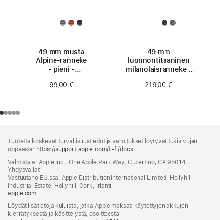
49 mm musta
49 mm
Alpine-ranneke
luonnontitaaninen
- pieni -
milanolaisranneke -
luonnontitaani
pieni
99,00 €
219,00 €
Alaviite
alaviitteet
Tuotetta koskevat turvallisuustiedot ja varoitukset löytyvät tukisivujen
oppaasta:
https://support.apple.com/fi-fi/docs
(avautuu
uuteen
Valmistaja: Apple Inc., One Apple Park Way, Cupertino, CA 95014,
ikkunaan)
Yhdysvallat
Vastuutaho EU:ssa: Apple Distribution International Limited, Hollyhill
Industrial Estate, Hollyhill, Cork, Irlanti
apple.com
(avautuu
uuteen
Löydät lisätietoja kuluista, jotka Apple maksaa käytettyjen akkujen
ikkunaan)
kierrätyksestä ja käsittelystä, osoitteesta