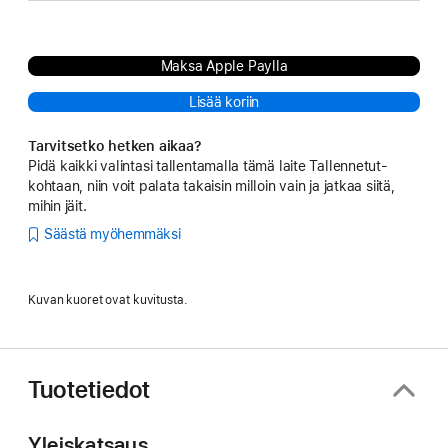
Maksa Apple Paylla
Lisää koriin
Tarvitsetko hetken aikaa?
Pidä kaikki valintasi tallentamalla tämä laite Tallennetut-
kohtaan, niin voit palata takaisin milloin vain ja jatkaa siitä,
mihin jäit.
Säästä myöhemmäksi
Kuvan kuoret ovat kuvitusta.
Tuotetiedot
Yleiskatsaus