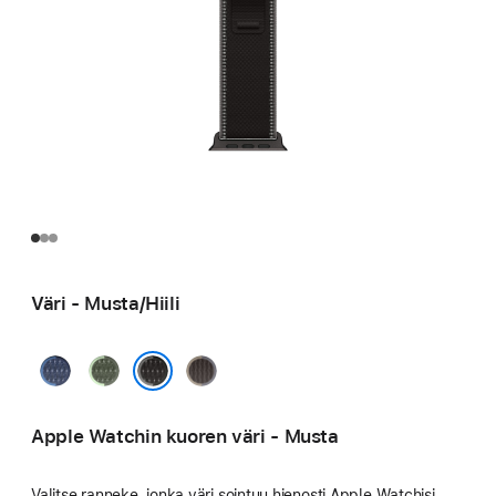
Väri - Musta/Hiili
Sininen/Kirkkaansininen
Vihreä/Neon
Sininen/musta
Musta/Hiili
Apple Watchin kuoren väri - Musta
Valitse ranneke, jonka väri sointuu hienosti Apple Watchisi