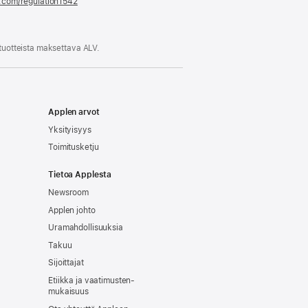
e.com/regulation1542
(avautuu
uuteen
ikkunaan)
 tuotteista maksettava ALV.
Applen arvot
Yksityisyys
Toimitusketju
Tietoa Applesta
Newsroom
Applen johto
Uramahdollisuuksia
Takuu
Sijoittajat
Etiikka ja vaatimusten­
mukaisuus