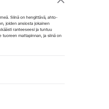
meä. Siinä on hengittävä, ahto­­
on, joiden ansiosta jokainen
ikkäästi ranteeseesi ja tuntuu
e tuoreen matta­pinnan, ja siinä on