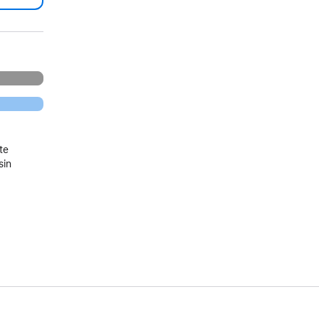
te
sin