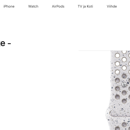
iPhone
Watch
AirPods
TV ja Koti
Viihde
y
e -