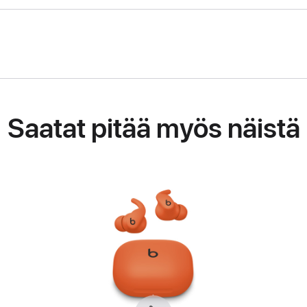
Saatat pitää myös näistä
Edellinen
Seuraava