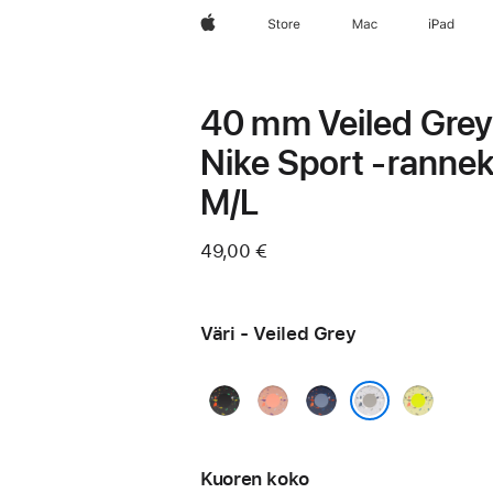
Apple
Store
Mac
iPad
40 mm Veiled Gre
Nike Sport ‑rannek
M/L
49,00 €
Väri - Veiled Grey
Midnight
Alpenglow
Blue
Volt
Black
Pink
Ribbon
Splash
Veiled Grey
Kuoren koko