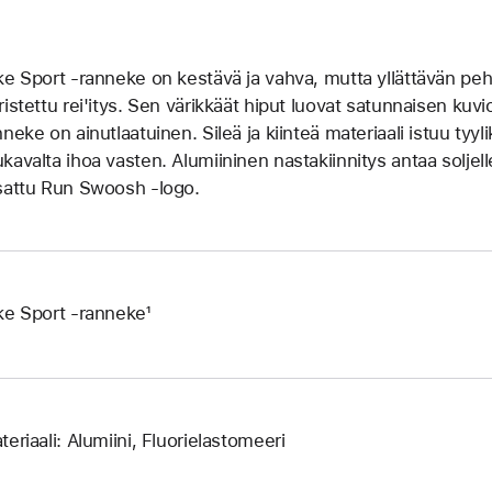
ke Sport ‑ranneke on kestävä ja vahva, mutta yllättävän peh
ristettu rei'itys. Sen värikkäät hiput luovat satunnaisen kuvi
nneke on ainutlaatuinen. Sileä ja kiinteä materiaali istuu tyyl
kavalta ihoa vasten. Alumiininen nastakiinnitys antaa soljell
sattu Run Swoosh -logo.
ke Sport -ranneke¹
teriaali: Alumiini, Fluorielastomeeri