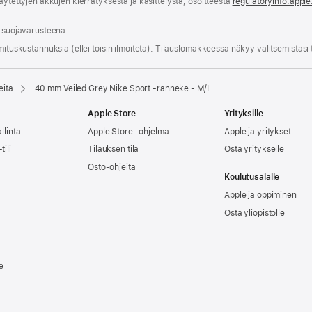
äytettyjen akkujen kierrätyksestä ja käsittelystä, osoitteesta
regulatoryinfo.appl
a suojavarusteena.
mitus­kustannuksia (ellei toisin ilmoiteta). Tilauslomakkeessa näkyy valitsemistasi
eita
40 mm Veiled Grey Nike Sport ‑ranneke - M/L
Apple Store
Yrityksille
llinta
Apple Store -ohjelma
Apple ja yritykset
tili
Tilauksen tila
Osta yritykselle
Osto-ohjeita
Koulutusalalle
Apple ja oppiminen
Osta yliopistolle
e