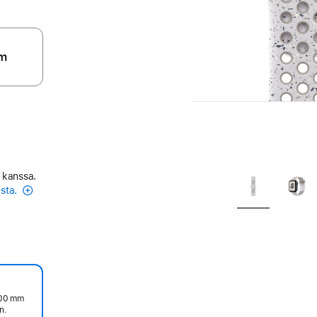
m
 kanssa.
esta.
200 mm
n.