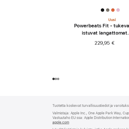
Uusi
Powerbeats Fit - tukeva
istuvat langattomat
treenikuulokkeet - superp
229,95 €
Alaviite
alaviitteet
Tuotetta koskevat turvallisuustiedot ja varoituk
Valmistaja: Apple Inc., One Apple Park Way, Cu
Vastuutaho EU:ssa: Apple Distribution International
apple.com
(avautuu
uuteen