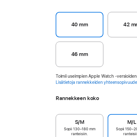
40 mm
42 m
46 mm
Toimii useimpien Apple Watch ‑versioiden
Lisätietoja rannekkeiden yhteensopivuud
Rannekkeen koko
S/M
M/L
Sopii 130–180 mm
Sopii 150–
ranteisiin.
ranteisii