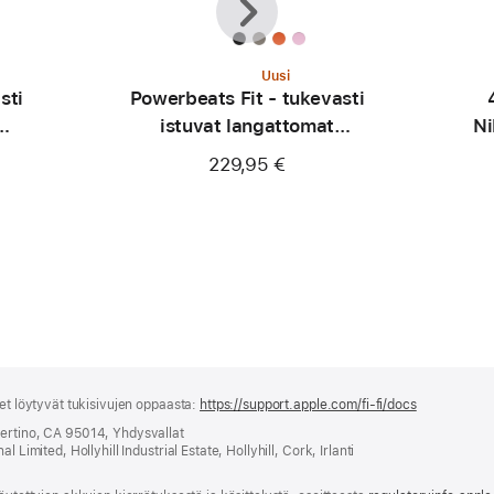
Uusi
sti
Powerbeats Fit - tukevasti
istuvat langattomat
Ni
inkki
treenikuulokkeet -
229,95 €
kipinänoranssi
set löytyvät tukisivujen oppaasta:
https://support.apple.com/fi-fi/docs
(avautuu
uuteen
pertino, CA 95014, Yhdysvallat
ikkunaan)
 Limited, Hollyhill Industrial Estate, Hollyhill, Cork, Irlanti