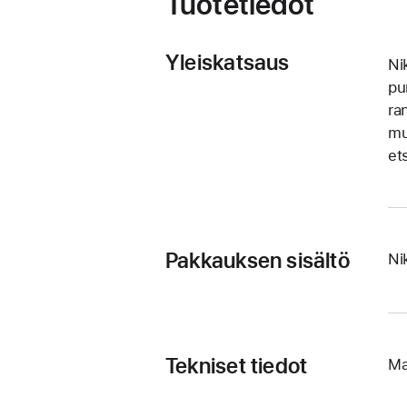
Tuotetiedot
Yleiskatsaus
Ni
pu
ra
mu
et
Pakkauksen sisältö
Ni
Tekniset tiedot
Ma