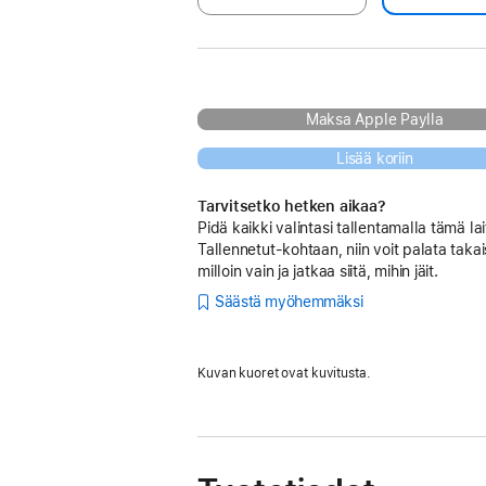
Maksa Apple Paylla
Lisää koriin
Tarvitsetko hetken aikaa?
Pidä kaikki valintasi tallentamalla tämä lai
Tallennetut-kohtaan, niin voit palata takai
milloin vain ja jatkaa siitä, mihin jäit.
Säästä myöhemmäksi
Kuvan kuoret ovat kuvitusta.