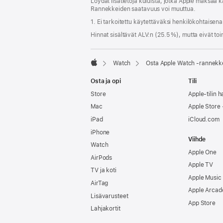
Löydät lisätietoja kuluista, jotka Apple maksaa k
ikkunaan)
Rannekkeiden saatavuus voi muuttua.
1. Ei tarkoitettu käytettäväksi henkilökohtaisen
Hinnat sisältävät ALV:n (25.5 %), mutta eivät toi
Watch
Osta Apple Watch ‑rannekk
Apple
Osta ja opi
Tili
Store
Apple-tilin ha
Mac
Apple Store -
iPad
iCloud.com
iPhone
Viihde
Watch
Apple One
AirPods
Apple TV
TV ja koti
Apple Music
AirTag
Apple Arcad
Lisävarusteet
App Store
Lahjakortit