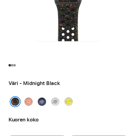
Väri - Midnight Black
Alpenglow
Blue
Veiled
Volt
Pink
Ribbon
Grey
Splash
Midnight Black
Kuoren koko