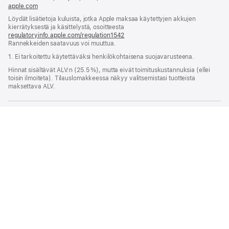
apple.com
(avautuu
uuteen
Löydät lisätietoja kuluista, jotka Apple maksaa käytettyjen akkujen
ikkunaan)
kierrätyksestä ja käsittelystä, osoitteesta
regulatoryinfo.apple.com/regulation1542
(avautuu
Rannekkeiden saatavuus voi muuttua.
uuteen
ikkunaan)
1. Ei tarkoitettu käytettäväksi henkilökohtaisena suojavarusteena.
Hinnat sisältävät ALV:n (25.5 %), mutta eivät toimitus­kustannuksia (ellei
toisin ilmoiteta). Tilauslomakkeessa näkyy valitsemistasi tuotteista
maksettava ALV.
Watch
Osta Apple Watch ‑rannekkeita
Apple
46 mm Midnight Black Nike Sport ‑ranneke - M/L
Osta ja opi
Applen Lompakko
Tili
Viihde
Apple Store