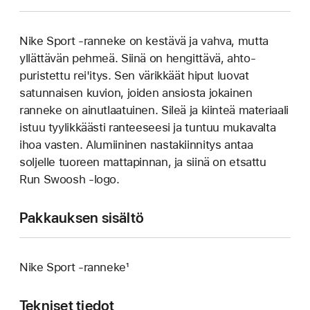
Nike Sport ‑ranneke on kestävä ja vahva, mutta
yllättävän pehmeä. Siinä on hengittävä, ahto­­
puristettu rei'itys. Sen värikkäät hiput luovat
satunnaisen kuvion, joiden ansiosta jokainen
ranneke on ainutlaatuinen. Sileä ja kiinteä materiaali
istuu tyylikkäästi ranteeseesi ja tuntuu mukavalta
ihoa vasten. Alumiininen nastakiinnitys antaa
soljelle tuoreen matta­pinnan, ja siinä on etsattu
Run Swoosh -logo.
Pakkauksen sisältö
Nike Sport -ranneke¹
Tekniset tiedot