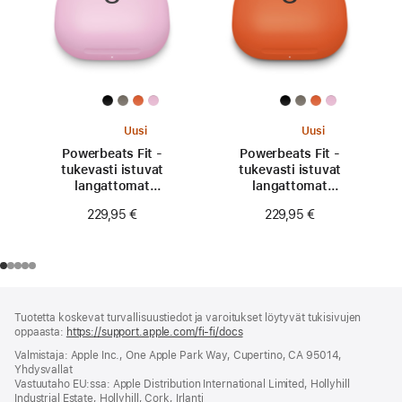
Uusi
Uusi
Powerbeats Fit -
Powerbeats Fit -
tukevasti istuvat
tukevasti istuvat
langattomat
langattomat
treenikuulokkeet -
treenikuulokkeet -
229,95 €
229,95 €
superpinkki
kipinänoranssi
Alaviite
alaviitteet
Tuotetta koskevat turvallisuustiedot ja varoitukset löytyvät tukisivujen
oppaasta:
https://support.apple.com/fi-fi/docs
(avautuu
uuteen
Valmistaja: Apple Inc., One Apple Park Way, Cupertino, CA 95014,
ikkunaan)
Yhdysvallat
Vastuutaho EU:ssa: Apple Distribution International Limited, Hollyhill
Industrial Estate, Hollyhill, Cork, Irlanti