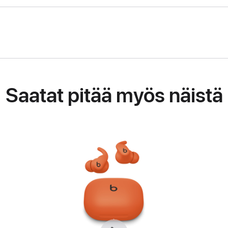
Saatat pitää myös näistä
Edellinen
Seuraava