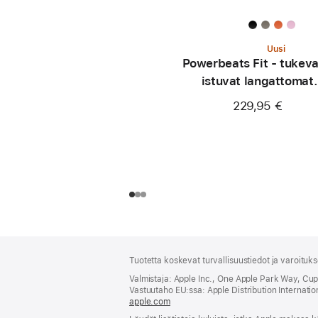
Uusi
Powerbeats Fit - tukeva
istuvat langattomat
treenikuulokkeet - superp
229,95 €
Alaviite
alaviitteet
Tuotetta koskevat turvallisuustiedot ja varoituk
Valmistaja: Apple Inc., One Apple Park Way, Cu
Vastuutaho EU:ssa: Apple Distribution International
apple.com
(avautuu
uuteen