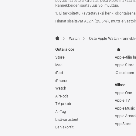
Löydät lisätietoja kuluista, jotka Apple maksaa k
ikkunaan)
Rannekkeiden saatavuus voi muuttua.
1. Ei tarkoitettu käytettäväksi henkilökohtaisen
Hinnat sisältävät ALV:n (25.5 %), mutta eivät toi
Watch
Osta Apple Watch ‑rannekk
Apple
Osta ja opi
Tili
Store
Apple-tilin ha
Mac
Apple Store -
iPad
iCloud.com
iPhone
Viihde
Watch
Apple One
AirPods
Apple TV
TV ja koti
Apple Music
AirTag
Apple Arcad
Lisävarusteet
App Store
Lahjakortit