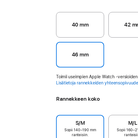
40 mm
42 m
46 mm
Toimii useimpien Apple Watch ‑versioiden
Lisätietoja rannekkeiden yhteensopivuud
Rannekkeen koko
S/M
M/L
Sopii 140–190 mm
Sopii 160–
ranteisiin.
ranteisii