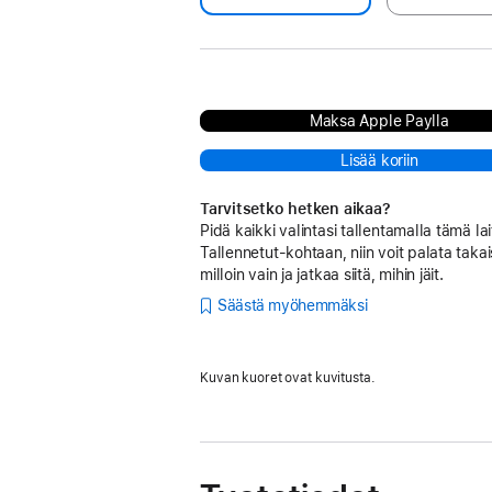
Maksa Apple Paylla
Lisää koriin
Tarvitsetko hetken aikaa?
Pidä kaikki valintasi tallentamalla tämä lai
Tallennetut-kohtaan, niin voit palata takai
milloin vain ja jatkaa siitä, mihin jäit.
Säästä myöhemmäksi
Kuvan kuoret ovat kuvitusta.