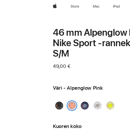
Apple
Store
Mac
iPad
46 mm Alpenglow 
Nike Sport ‑rannek
S/M
49,00 €
Väri - Alpenglow Pink
Midnight
Blue
Veiled
Volt
Black
Ribbon
Grey
Splash
Alpenglow Pink
Kuoren koko