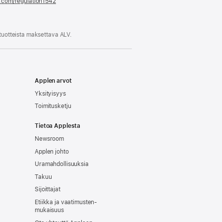
e.com/regulation1542
(avautuu
uuteen
ikkunaan)
 tuotteista maksettava ALV.
Applen arvot
Yksityisyys
Toimitusketju
Tietoa Applesta
Newsroom
Applen johto
Uramahdollisuuksia
Takuu
Sijoittajat
Etiikka ja vaatimusten­
mukaisuus