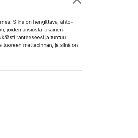
meä. Siinä on hengittävä, ahto­­
on, joiden ansiosta jokainen
ikkäästi ranteeseesi ja tuntuu
e tuoreen matta­pinnan, ja siinä on