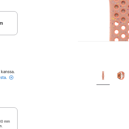
m
 kanssa.
esta.
210 mm
n.