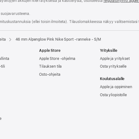
äytettyjen akkujen kierrätyksestä ja käsittelystä, osoitteesta
regulatoryinfo.appl
a suojavarusteena.
mitus­kustannuksia (ellei toisin ilmoiteta). Tilauslomakkeessa näkyy valitsemistasi
eita
46 mm Alpenglow Pink Nike Sport ‑ranneke - S/M
Apple Store
Yrityksille
llinta
Apple Store -ohjelma
Apple ja yritykset
tili
Tilauksen tila
Osta yritykselle
Osto-ohjeita
Koulutusalalle
Apple ja oppiminen
Osta yliopistolle
e