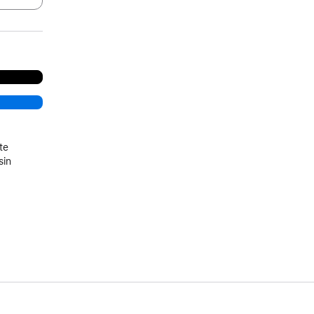
te
sin