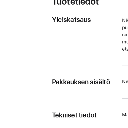
Tuotetiedot
Yleiskatsaus
Ni
pu
ra
mu
et
Pakkauksen sisältö
Ni
Tekniset tiedot
Ma