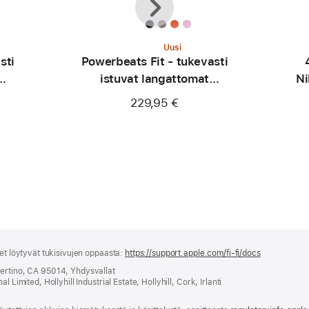
Uusi
sti
Powerbeats Fit - tukevasti
istuvat langattomat
Ni
inkki
treenikuulokkeet -
229,95 €
kipinänoranssi
set löytyvät tukisivujen oppaasta:
https://support.apple.com/fi-fi/docs
(avautuu
uuteen
pertino, CA 95014, Yhdysvallat
ikkunaan)
 Limited, Hollyhill Industrial Estate, Hollyhill, Cork, Irlanti