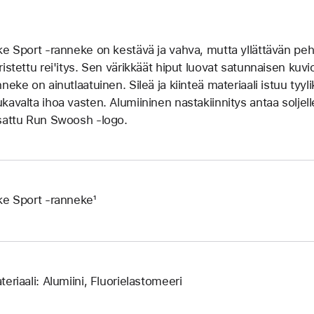
ke Sport ‑ranneke on kestävä ja vahva, mutta yllättävän peh
ristettu rei'itys. Sen värikkäät hiput luovat satunnaisen kuvi
nneke on ainutlaatuinen. Sileä ja kiinteä materiaali istuu tyyl
kavalta ihoa vasten. Alumiininen nastakiinnitys antaa soljell
sattu Run Swoosh -logo.
ke Sport -ranneke¹
teriaali: Alumiini, Fluorielastomeeri