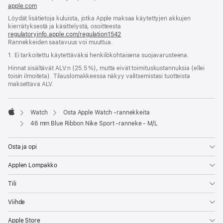
apple.com
(avautuu
uuteen
Löydät lisätietoja kuluista, jotka Apple maksaa käytettyjen akkujen
ikkunaan)
kierrätyksestä ja käsittelystä, osoitteesta
regulatoryinfo.apple.com/regulation1542
(avautuu
Rannekkeiden saatavuus voi muuttua.
uuteen
ikkunaan)
1. Ei tarkoitettu käytettäväksi henkilökohtaisena suojavarusteena.
Hinnat sisältävät ALV:n (25.5 %), mutta eivät toimitus­kustannuksia (ellei
toisin ilmoiteta). Tilauslomakkeessa näkyy valitsemistasi tuotteista
maksettava ALV.
Watch
Osta Apple Watch ‑rannekkeita
Apple
46 mm Blue Ribbon Nike Sport ‑ranneke - M/L
Osta ja opi
Applen Lompakko
Tili
Viihde
Apple Store