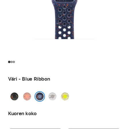
Väri - Blue Ribbon
Midnight
Alpenglow
Veiled
Volt
Black
Pink
Grey
Splash
Blue Ribbon
Kuoren koko