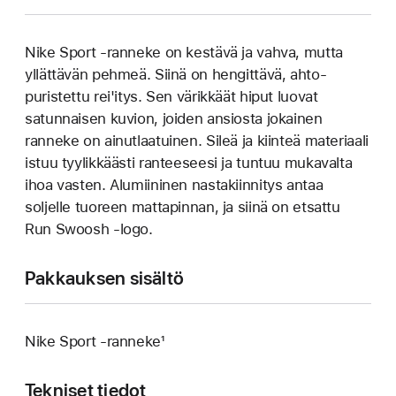
Nike Sport ‑ranneke on kestävä ja vahva, mutta
yllättävän pehmeä. Siinä on hengittävä, ahto­­
puristettu rei'itys. Sen värikkäät hiput luovat
satunnaisen kuvion, joiden ansiosta jokainen
ranneke on ainutlaatuinen. Sileä ja kiinteä materiaali
istuu tyylikkäästi ranteeseesi ja tuntuu mukavalta
ihoa vasten. Alumiininen nastakiinnitys antaa
soljelle tuoreen matta­pinnan, ja siinä on etsattu
Run Swoosh -logo.
Pakkauksen sisältö
Nike Sport -ranneke¹
Tekniset tiedot