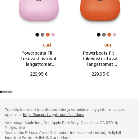
Uusi
Uusi
Powerbeats Fit -
Powerbeats Fit -
tukevasti istuvat
tukevasti istuvat
langattomat
langattomat
treenikuulokkeet -
treenikuulokkeet -
229,95 €
229,95 €
superpinkki
kipinänoranssi
Alaviite
alaviitteet
Tuotetta koskevat turvallisuustiedot ja varoitukset löytyvät tukisivujen
oppaasta:
https://support.apple.com/fi-fi/docs
(avautuu
uuteen
Valmistaja: Apple Inc., One Apple Park Way, Cupertino, CA 95014,
ikkunaan)
Yhdysvallat
Vastuutaho EU:ssa: Apple Distribution International Limited, Hollyhill
Industrial Estate, Hollyhill, Cork, Irlanti