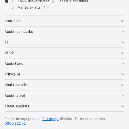
Kaikki lisävarusteet
Laturit ja sovittimet
Apple
MagSafe-laturi (1 m)
Osta ja opi
Applen Lompakko
Tili
Viihde
Apple Store
Yrityksille
Koulutusalalle
Applen arvot
Tietoa Applesta
Enemmän tapoja ostaa:
Etsi myyjä
läheltäsi. Tai soita numeroon
0800 922 72
.