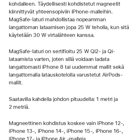
kohdalleen. Täydel­lisesti kohdis­tetut magneetit
kiinnittyvät yhteen­sopiviin iPhone-malleihin.
MagSafe-laturi mahdollistaa nopeamman
langattoman lataamisen jopa 25 W teholla, kun sitä
käytetään 30 W virtalähteen kanssa.
MagSafe-laturi on sertifioitu 25 W Qi2‑ ja Qi-
lataamista varten, joten sillä voidaan ladata
langattomasti iPhone 8 tai uudemmat mallit sekä
langattomalla latauskotelolla varustetut AirPods-
mallit.
Saatavilla kahdella johdon pituudella: 1 metri ja
2 metriä.
Magneettinen kohdistus koskee vain iPhone 12-,
iPhone 13‑, iPhone 14‑, iPhone 15-, iPhone 16-,
iPhone 17‑ ja iPhone Air ‑malleja.