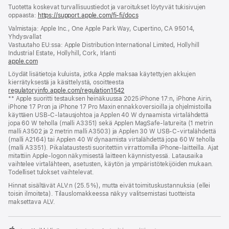
Alaviite
alaviitteet
Tuotetta koskevat turvallisuustiedot ja varoitukset löytyvät tukisivujen
oppaasta:
https://support.apple.com/fi-fi/docs
(avautuu
uuteen
Valmistaja: Apple Inc., One Apple Park Way, Cupertino, CA 95014,
ikkunaan)
Yhdysvallat
Vastuutaho EU:ssa: Apple Distribution International Limited, Hollyhill
Industrial Estate, Hollyhill, Cork, Irlanti
apple.com
(avautuu
uuteen
Löydät lisätietoja kuluista, jotka Apple maksaa käytettyjen akkujen
ikkunaan)
kierrätyksestä ja käsittelystä, osoitteesta
regulatoryinfo.apple.com/regulation1542
(avautuu
** Apple suoritti testauksen heinäkuussa 2025 iPhone 17:n, iPhone Airin,
uuteen
iPhone 17 Pron ja iPhone 17 Pro Maxin ennakko­versioilla ja ohjelmistoilla
ikkunaan)
käyttäen USB-C-latausjohtoa ja Applen 40 W dynaamista virta­lähdettä
jopa 60 W teholla (malli A3351) sekä Applen MagSafe-latureita (1 metrin
malli A3502 ja 2 metrin malli A3503) ja Applen 30 W USB-C-virtalähdettä
(malli A2164) tai Applen 40 W dynaamista virta­lähdettä jopa 60 W teholla
(malli A3351). Pikalataus­testi suoritettiin virrattomilla iPhone-laitteilla. Ajat
mitattiin Apple-logon näkymisestä laitteen käynnistyessä. Lataus­aika
vaihtelee virtalähteen, asetusten, käytön ja ympäristö­tekijöiden mukaan.
Todelliset tulokset vaihtelevat.
Hinnat sisältävät ALV:n (25.5 %), mutta eivät toimitus­kustannuksia (ellei
toisin ilmoiteta). Tilauslomakkeessa näkyy valitsemistasi tuotteista
maksettava ALV.