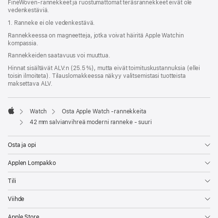
FineWoven‑rannekkeet ja ruostumattomat teräs­rannekkeet eivät ole
ikkunaan)
vedenkestäviä.
1. Ranneke ei ole vedenkestävä.
Rannekkeessa on magneetteja, jotka voivat häiritä Apple Watchin
kompassia.
Rannekkeiden saatavuus voi muuttua.
Hinnat sisältävät ALV:n (25.5 %), mutta eivät toimitus­kustannuksia (ellei
toisin ilmoiteta). Tilauslomakkeessa näkyy valitsemistasi tuotteista
maksettava ALV.
Watch
Osta Apple Watch ‑rannekkeita
Apple
42 mm salvianvihreä moderni ranneke - suuri
Osta ja opi
Applen Lompakko
Tili
Viihde
Apple Store