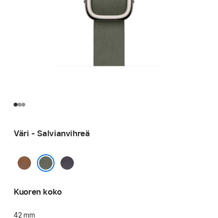
Väri - Salvianvihreä
Karamelli
Keskiyönlila
Salvianvihreä
Kuoren koko
42 mm