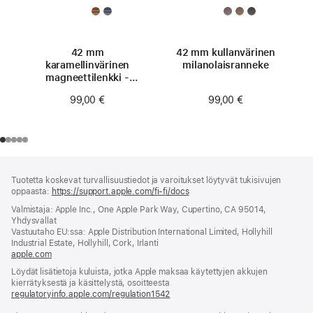
42 mm
42 mm kullanvärinen
karamellinvärinen
milanolaisranneke
magneettilenkki -
S/M
99,00 €
99,00 €
Alaviite
alaviitteet
Tuotetta koskevat turvallisuustiedot ja varoitukset löytyvät tukisivujen
oppaasta:
https://support.apple.com/fi-fi/docs
(avautuu
uuteen
Valmistaja: Apple Inc., One Apple Park Way, Cupertino, CA 95014,
ikkunaan)
Yhdysvallat
Vastuutaho EU:ssa: Apple Distribution International Limited, Hollyhill
Industrial Estate, Hollyhill, Cork, Irlanti
apple.com
(avautuu
uuteen
Löydät lisätietoja kuluista, jotka Apple maksaa käytettyjen akkujen
ikkunaan)
kierrätyksestä ja käsittelystä, osoitteesta
regulatoryinfo.apple.com/regulation1542
(avautuu
uuteen