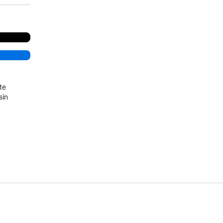
te
sin