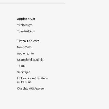
Applen arvot
Yksityisyys
Toimitusketju
Tietoa Applesta
Newsroom
Applen johto
Uramahdollisuuksia
Takuu
Sijoittajat
Etiikka ja vaatimusten­
mukaisuus
Ota yhteyttä Appleen