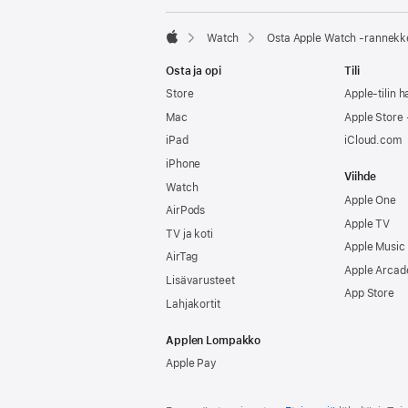
Watch
Osta Apple Watch ‑rannekk
Apple
Osta ja opi
Tili
Store
Apple-tilin ha
Mac
Apple Store -
iPad
iCloud.com
iPhone
Viihde
Watch
Apple One
AirPods
Apple TV
TV ja koti
Apple Music
AirTag
Apple Arcad
Lisävarusteet
App Store
Lahjakortit
Applen Lompakko
Apple Pay