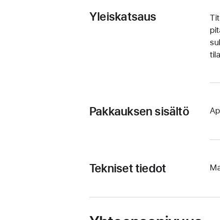
Yleiskatsaus
Ti
pi
su
til
Pakkauksen sisältö
Ap
Tekniset tiedot
Ma