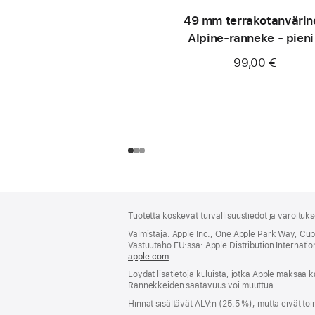
49 mm terrakotanvärin
Alpine-ranneke - pieni
luonnontitaani
99,00 €
Alaviite
alaviitteet
Tuotetta koskevat turvallisuustiedot ja varoituk
Valmistaja: Apple Inc., One Apple Park Way, Cu
Vastuutaho EU:ssa: Apple Distribution International
apple.com
(avautuu
uuteen
Löydät lisätietoja kuluista, jotka Apple maksaa k
ikkunaan)
Rannekkeiden saatavuus voi muuttua.
Hinnat sisältävät ALV:n (25.5 %), mutta eivät toi