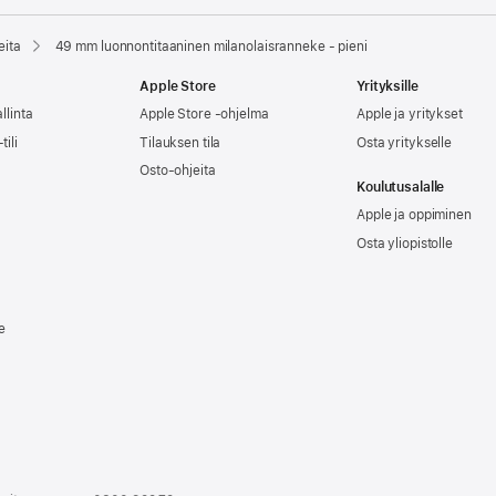
eita
49 mm luonnontitaaninen milanolaisranneke - pieni
Apple Store
Yrityksille
llinta
Apple Store -ohjelma
Apple ja yritykset
tili
Tilauksen tila
Osta yritykselle
Osto-ohjeita
Koulutusalalle
Apple ja oppiminen
Osta yliopistolle
e