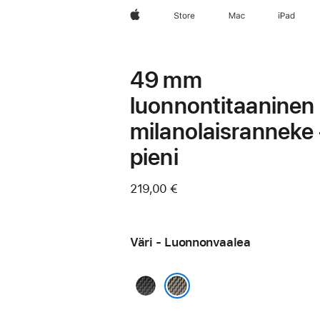
Apple
Store
Mac
iPad
49 mm
luonnontitaaninen
milanolaisranneke 
pieni
219,00 €
Väri - Luonnon­­vaalea
Musta
Luonnon­­vaalea