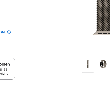
sta.
oinen
ii 155–
isiin.