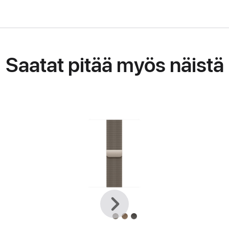
Saatat pitää myös näistä
Edellinen
Seuraava