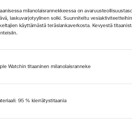
taanisessa milanolais­rannekkeessa on avaruusteollisuustaso
tävä, laskuvarjotyylinen solki. Suunniteltu vesiaktiviteetteihi
keltajien käyttämästä teräslankaverkosta. Kevyestä titaanista
anteisiin.
ple Watchin titaaninen milanolais­ranneke
teriaali: 95 % kierrätystitaania