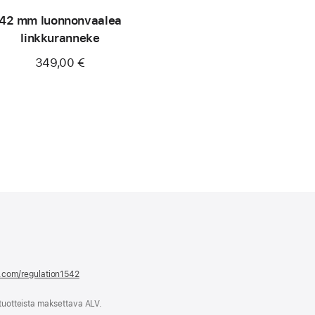
42 mm luonnonvaalea
linkkuranneke
349,00 €
e.com/regulation1542
(avautuu
uuteen
ikkunaan)
 tuotteista maksettava ALV.