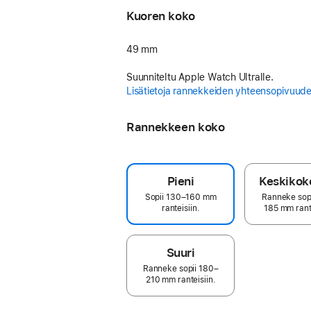
Kuoren koko
49 mm
Suunniteltu Apple Watch Ultralle.
Lisätietoja rannekkeiden yhteensopivuude
Rannekkeen koko
Pieni
Keskikok
Sopii 130–160 mm
Ranneke sop
ranteisiin.
185 mm rante
Suuri
Ranneke sopii 180–
210 mm ranteisiin.