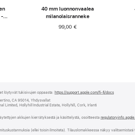
en
40 mm luonnonvaalea
 -
milanolaisranneke
99,00 €
set löytyvät tukisivujen oppaasta:
https://support.apple.com/fi-fi/docs
(avautuu
uuteen
pertino, CA 95014, Yhdysvallat
ikkunaan)
 Limited, Hollyhill Industrial Estate, Hollyhill, Cork, Irlanti
äytettyjen akkujen kierrätyksestä ja käsittelystä, osoitteesta
regulatoryinfo.appl
mitus­kustannuksia (ellei toisin ilmoiteta). Tilauslomakkeessa näkyy valitsemistasi