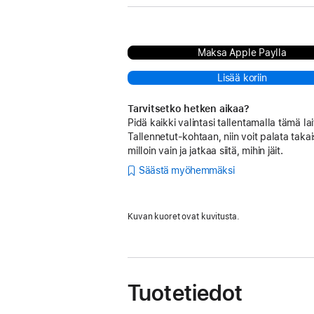
Maksa Apple Paylla
Lisää koriin
Tarvitsetko hetken aikaa?
Pidä kaikki valintasi tallentamalla tämä lai
Tallennetut-kohtaan, niin voit palata takai
milloin vain ja jatkaa siitä, mihin jäit.
Säästä myöhemmäksi
Kuvan kuoret ovat kuvitusta.
Tuotetiedot