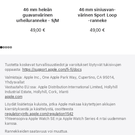
46 mm heleän
46 mm siniusvan­
guavan­värinen
värinen Sport Loop
urheiluranneke - S/M
‑ranneke
49,00 €
49,00 €
Alaviite
alaviitteet
Tuotetta koskevat turvallisuustiedot ja varoitukset löytyvät tukisivujen
oppaasta:
https://support.apple.com/fi-fi/docs
(avautuu
uuteen
Valmistaja: Apple Inc., One Apple Park Way, Cupertino, CA 95014,
ikkunaan)
Yhdysvallat
Vastuutaho EU:ssa: Apple Distribution International Limited, Hollyhill
Industrial Estate, Hollyhill, Cork, Irlanti
apple.com
(avautuu
uuteen
Löydät lisätietoja kuluista, jotka Apple maksaa käytettyjen akkujen
ikkunaan)
kierrätyksestä ja käsittelystä, osoitteesta
regulatoryinfo.apple.com/regulation1542
(avautuu
Yhteensopiva Apple Watch SE:n ja Apple Watch Series 4:n tai uudemman
uuteen
kanssa.
ikkunaan)
Rannekkeiden saatavuus voi muuttua.