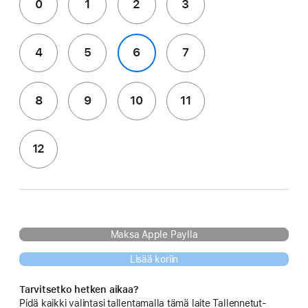
0
1
2
3
4
5
6
7
8
9
10
11
12
Maksa Apple Paylla
Lisää koriin
Tarvitsetko hetken aikaa?
Pidä kaikki valintasi tallentamalla tämä laite Tallennetut-