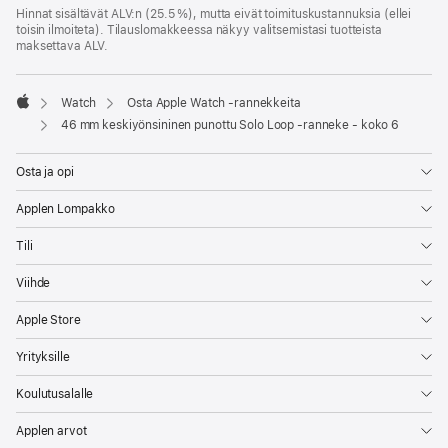
Hinnat sisältävät ALV:n (25.5 %), mutta eivät toimitus­kustannuksia (ellei
toisin ilmoiteta). Tilauslomakkeessa näkyy valitsemistasi tuotteista
maksettava ALV.
Watch
Osta Apple Watch ‑rannekkeita
Apple
46 mm keskiyönsininen punottu Solo Loop ‑ranneke - koko 6
Osta ja opi
Applen Lompakko
Tili
Viihde
Apple Store
Yrityksille
Koulutusalalle
Applen arvot