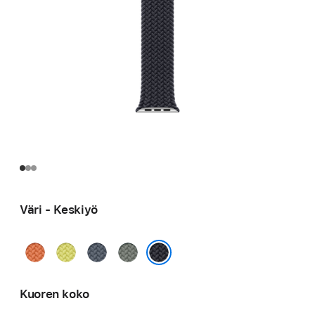
Väri - Keskiyö
Kurkuma
Neonkeltainen
Ankkurinsininen
Vihreänharmaa
Keskiyö
Kuoren koko