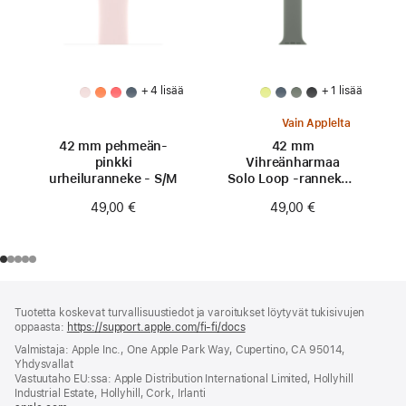
+ 4 lisää
+ 1 lisää
Vain Applelta
42 mm pehmeän­
42 mm
pinkki
Vihreänharmaa
urheiluranneke - S/M
Solo Loop ‑ranneke -
koko 0
49,00 €
49,00 €
Alaviite
alaviitteet
Tuotetta koskevat turvallisuustiedot ja varoitukset löytyvät tukisivujen
oppaasta:
https://support.apple.com/fi-fi/docs
(avautuu
uuteen
Valmistaja: Apple Inc., One Apple Park Way, Cupertino, CA 95014,
ikkunaan)
Yhdysvallat
Vastuutaho EU:ssa: Apple Distribution International Limited, Hollyhill
Industrial Estate, Hollyhill, Cork, Irlanti