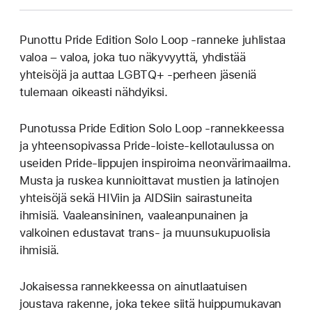
Punottu Pride Edition Solo Loop ‑ranneke juhlistaa
valoa – valoa, joka tuo näkyvyyttä, yhdistää
yhteisöjä ja auttaa LGBTQ+ ‑perheen jäseniä
tulemaan oikeasti nähdyiksi.
Punotussa Pride Edition Solo Loop ‑rannekkeessa
ja yhteensopivassa Pride-loiste-kellotaulussa on
useiden Pride-lippujen inspiroima neonvärimaailma.
Musta ja ruskea kunnioittavat mustien ja latinojen
yhteisöjä sekä HIViin ja AIDSiin sairastuneita
ihmisiä. Vaaleansininen, vaaleanpunainen ja
valkoinen edustavat trans‑ ja muunsukupuolisia
ihmisiä.
Jokaisessa rannekkeessa on ainutlaatuisen
joustava rakenne, joka tekee siitä huippu­mukavan