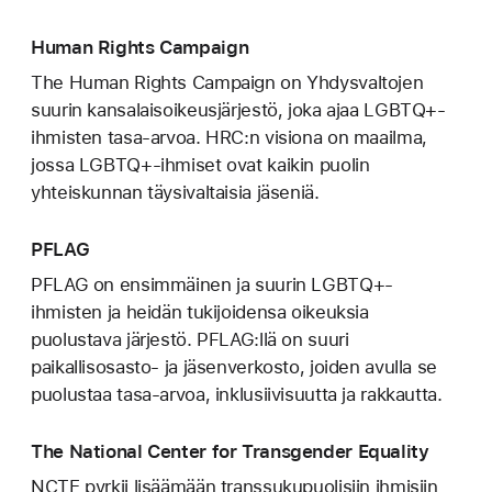
Human Rights Campaign
The Human Rights Campaign on Yhdysvaltojen
suurin kansalaisoikeusjärjestö, joka ajaa LGBTQ+-
ihmisten tasa-arvoa. HRC:n visiona on maailma,
jossa LGBTQ+-ihmiset ovat kaikin puolin
yhteiskunnan täysivaltaisia jäseniä.
PFLAG
PFLAG on ensimmäinen ja suurin LGBTQ+-
ihmisten ja heidän tukijoidensa oikeuksia
puolustava järjestö. PFLAG:llä on suuri
paikallisosasto- ja jäsenverkosto, joiden avulla se
puolustaa tasa-arvoa, inklusiivisuutta ja rakkautta.
The National Center for Transgender Equality
NCTE pyrkii lisäämään transsukupuolisiin ihmisiin