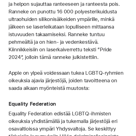
ja helpon sujauttaa ranteeseen ja ranteesta pois.
Ranneke on punottu 16 000 poly­esteri­kuidusta
ultraohuiden silikoni­­säikeiden ympärille, minkä
jälkeen se laser­leikataan lopulliseen mittaansa
istuvuuden takaamiseksi. Ranneke tuntuu
pehmeältä ja on hien‑ ja veden­kestävä.
Kiinnikkeisiin on laserkaiverrettu teksti ”Pride
2024”, jolloin tämä ranneke julkistettiin.
Apple on ylpeä voidessaan tukea LGBTQ-ryhmien
oikeuksia ajavia järjestöjä, joiden tavoitteena on
saada aikaan myönteistä muutosta:
Equality Federation
Equality Federation edistää LGBTQ-ihmisten
oikeuksia yhdistämällä ja tukemalla järjestöjä eri
osavaltioissa ympäri Yhdysvaltoja. Se keskittyy