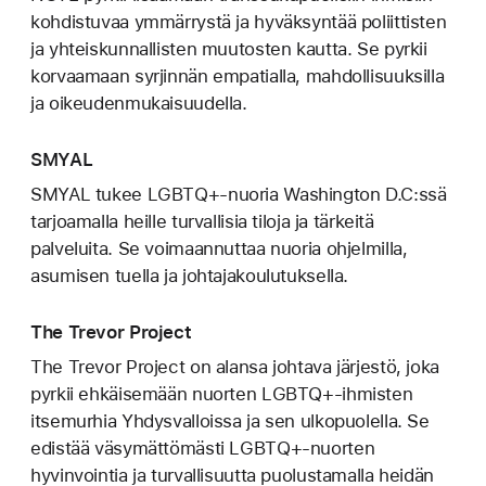
kohdistuvaa ymmärrystä ja hyväksyntää poliittisten
ja yhteiskunnallisten muutosten kautta. Se pyrkii
korvaamaan syrjinnän empatialla, mahdollisuuksilla
ja oikeudenmukaisuudella.
SMYAL
SMYAL tukee LGBTQ+-nuoria Washington D.C:ssä
tarjoamalla heille turvallisia tiloja ja tärkeitä
palveluita. Se voimaannuttaa nuoria ohjelmilla,
asumisen tuella ja johtajakoulutuksella.
The Trevor Project
The Trevor Project on alansa johtava järjestö, joka
pyrkii ehkäisemään nuorten LGBTQ+-ihmisten
itsemurhia Yhdysvalloissa ja sen ulkopuolella. Se
edistää väsymättömästi LGBTQ+-nuorten
hyvinvointia ja turvallisuutta puolustamalla heidän