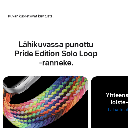
Kuvan kuoret ovat kuvitusta.
Lähikuvassa punottu
Pride Edition Solo Loop
‑ranneke.
Yhteens
loiste
Lataa ilma