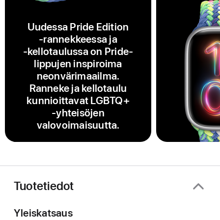
Uudessa Pride Edition
‑rannekkeessa ja
‑kellotaulussa on Pride-
lippujen inspiroima
neonvärimaailma.
Ranneke ja kellotaulu
kunnioittavat LGBTQ+
‑yhteisöjen
valovoimaisuutta.
Tuotetiedot
Yleiskatsaus