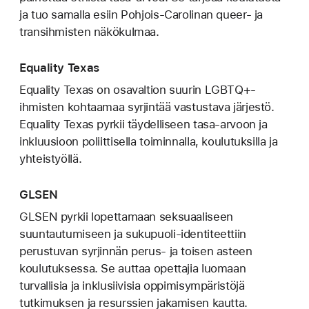
ja tuo samalla esiin Pohjois-Carolinan queer- ja
transihmisten näkökulmaa.
Equality Texas
Equality Texas on osavaltion suurin LGBTQ+-
ihmisten kohtaamaa syrjintää vastustava järjestö.
Equality Texas pyrkii täydelliseen tasa-arvoon ja
inkluusioon poliittisella toiminnalla, koulutuksilla ja
yhteistyöllä.
GLSEN
GLSEN pyrkii lopettamaan seksuaaliseen
suuntautumiseen ja sukupuoli-identiteettiin
perustuvan syrjinnän perus- ja toisen asteen
koulutuksessa. Se auttaa opettajia luomaan
turvallisia ja inklusiivisia oppimisympäristöjä
tutkimuksen ja resurssien jakamisen kautta.