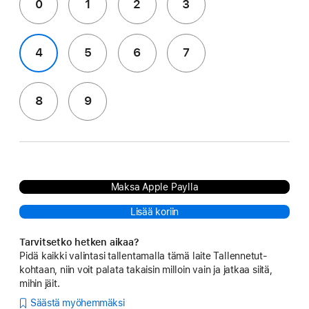
0
1
2
3
4
5
6
7
8
9
Maksa Apple Paylla
Lisää koriin
Tarvitsetko hetken aikaa?
Pidä kaikki valintasi tallentamalla tämä laite Tallennetut-
kohtaan, niin voit palata takaisin milloin vain ja jatkaa siitä,
mihin jäit.
Säästä myöhemmäksi