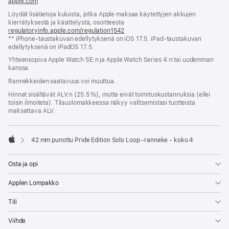
apple.com
(avautuu
uuteen
Löydät lisätietoja kuluista, jotka Apple maksaa käytettyjen akkujen
ikkunaan)
kierrätyksestä ja käsittelystä, osoitteesta
regulatoryinfo.apple.com/regulation1542
(avautuu
** iPhone-taustakuvan edellytyksenä on iOS 17.5. iPad-taustakuvan
uuteen
edellytyksenä on iPadOS 17.5.
ikkunaan)
Yhteensopiva Apple Watch SE:n ja Apple Watch Series 4:n tai uudemman
kanssa.
Rannekkeiden saatavuus voi muuttua.
Hinnat sisältävät ALV:n (25.5 %), mutta eivät toimitus­kustannuksia (ellei
toisin ilmoiteta). Tilauslomakkeessa näkyy valitsemistasi tuotteista
maksettava ALV.
42 mm punottu Pride Edition Solo Loop ‑ranneke - koko 4
Apple
Osta ja opi
Applen Lompakko
Tili
Viihde