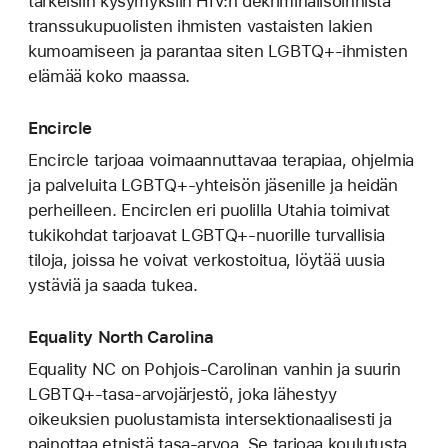
tärkeisiin kysymyksiin HIV:n dekriminalisoinnista
transsukupuolisten ihmisten vastaisten lakien
kumoamiseen ja parantaa siten LGBTQ+-ihmisten
elämää koko maassa.
Encircle
Encircle tarjoaa voimaannuttavaa terapiaa, ohjelmia
ja palveluita LGBTQ+‑yhteisön jäsenille ja heidän
perheilleen. Encirclen eri puolilla Utahia toimivat
tukikohdat tarjoavat LGBTQ+-nuorille turvallisia
tiloja, joissa he voivat verkostoitua, löytää uusia
ystäviä ja saada tukea.
Equality North Carolina
Equality NC on Pohjois-Carolinan vanhin ja suurin
LGBTQ+-tasa-arvojärjestö, joka lähestyy
oikeuksien puolustamista intersektionaalisesti ja
painottaa etnistä tasa-arvoa. Se tarjoaa koulutusta