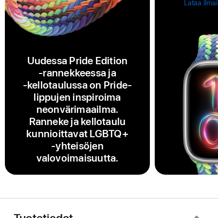
Lataa ilma
Uudessa Pride Edition
‑rannekkeessa ja
‑kellotaulussa on Pride-
lippujen inspiroima
neonvärimaailma.
Ranneke ja kellotaulu
kunnioittavat LGBTQ+
‑yhteisöjen
valovoimaisuutta.