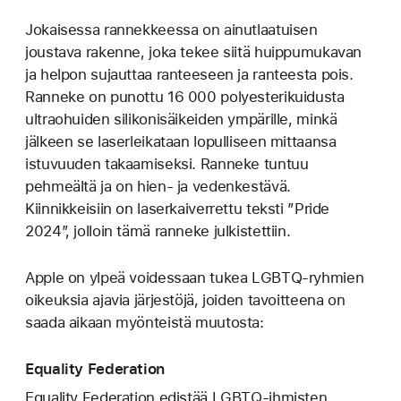
Jokaisessa rannekkeessa on ainutlaatuisen
joustava rakenne, joka tekee siitä huippu­mukavan
ja helpon sujauttaa ranteeseen ja ranteesta pois.
Ranneke on punottu 16 000 poly­esteri­kuidusta
ultraohuiden silikoni­­säikeiden ympärille, minkä
jälkeen se laser­leikataan lopulliseen mittaansa
istuvuuden takaamiseksi. Ranneke tuntuu
pehmeältä ja on hien‑ ja veden­kestävä.
Kiinnikkeisiin on laserkaiverrettu teksti ”Pride
2024”, jolloin tämä ranneke julkistettiin.
Apple on ylpeä voidessaan tukea LGBTQ-ryhmien
oikeuksia ajavia järjestöjä, joiden tavoitteena on
saada aikaan myönteistä muutosta:
Equality Federation
Equality Federation edistää LGBTQ-ihmisten