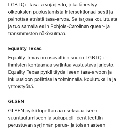
LGBTQ+-tasa-arvojärjestö, joka lähestyy
oikeuksien puolustamista intersektionaalisesti ja
painottaa etnistä tasa-arvoa. Se tarjoaa koulutusta
ja tuo samalla esiin Pohjois-Carolinan queer- ja
transihmisten näkökulmaa.
Equality Texas
Equality Texas on osavaltion suurin LGBTQ+-
ihmisten kohtaamaa syrjintää vastustava järjestö.
Equality Texas pyrkii täydelliseen tasa-arvoon ja
inkluusioon poliittisella toiminnalla, koulutuksilla ja
yhteistyöllä.
GLSEN
GLSEN pyrkii lopettamaan seksuaaliseen
suuntautumiseen ja sukupuoli-identiteettiin
perustuvan syrjinnän perus- ja toisen asteen