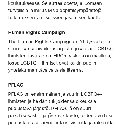
koulutuksessa. Se auttaa opettajia luomaan
turvallisia ja inklusiivisia oppimisympäristöjä
tutkimuksen ja resurssien jakamisen kautta.
Human Rights Campaign
The Human Rights Campaign on Yhdysvaltojen
suurin kansalaisoikeusjärjestö, joka ajaa LGBTQ+-
ihmisten tasa-arvoa. HRC:n visiona on maailma,
jossa LGBTQ+-ihmiset ovat kaikin puolin
yhteiskunnan täysivaltaisia jäseniä.
PFLAG
PFLAG on ensimmäinen ja suurin LGBTQ+-
ihmisten ja heidän tukijoidensa oikeuksia
puolustava järjestö. PFLAG:llä on suuri
paikallisosasto- ja jäsenverkosto, joiden avulla se
puolustaa tasa-arvoa, inklusiivisuutta ja rakkautta.