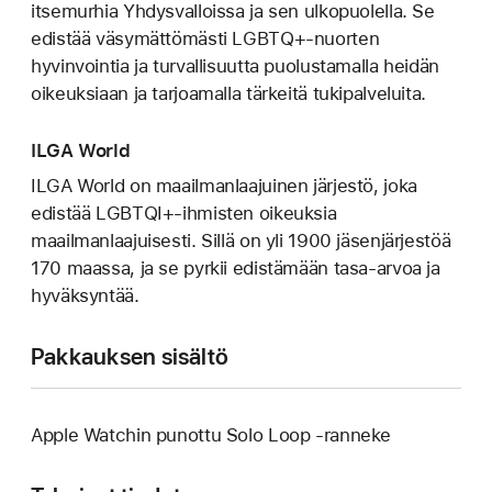
itsemurhia Yhdysvalloissa ja sen ulkopuolella. Se
edistää väsymättömästi LGBTQ+-nuorten
hyvinvointia ja turvallisuutta puolustamalla heidän
oikeuksiaan ja tarjoamalla tärkeitä tukipalveluita.
ILGA World
ILGA World on maailmanlaajuinen järjestö, joka
edistää LGBTQI+-ihmisten oikeuksia
maailmanlaajuisesti. Sillä on yli 1900 jäsenjärjestöä
170 maassa, ja se pyrkii edistämään tasa-arvoa ja
hyväksyntää.
Pakkauksen sisältö
Apple Watchin punottu Solo Loop ‑ranneke