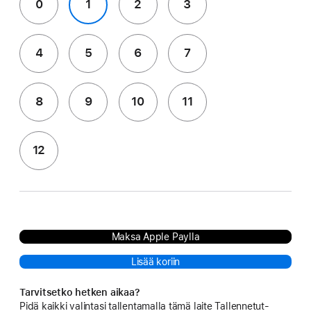
0
1
2
3
4
5
6
7
8
9
10
11
12
Maksa Apple Paylla
Lisää koriin
Tarvitsetko hetken aikaa?
Pidä kaikki valintasi tallentamalla tämä laite Tallennetut-