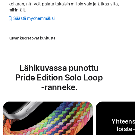
kohtaan, niin voit palata takaisin milloin vain ja jatkaa siitä,
mihin jäit.
Säästä myöhemmäksi
Kuvan kuoret ovat kuvitusta.
Lähikuvassa punottu
Pride Edition Solo Loop
‑ranneke.
Yhteens
loiste