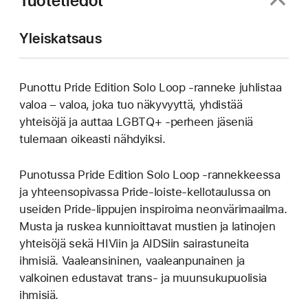
Tuotetiedot
Yleiskatsaus
Punottu Pride Edition Solo Loop ‑ranneke juhlistaa
valoa – valoa, joka tuo näkyvyyttä, yhdistää
yhteisöjä ja auttaa LGBTQ+ ‑perheen jäseniä
tulemaan oikeasti nähdyiksi.
Punotussa Pride Edition Solo Loop ‑rannekkeessa
ja yhteensopivassa Pride-loiste-kellotaulussa on
useiden Pride-lippujen inspiroima neonvärimaailma.
Musta ja ruskea kunnioittavat mustien ja latinojen
yhteisöjä sekä HIViin ja AIDSiin sairastuneita
ihmisiä. Vaaleansininen, vaaleanpunainen ja
valkoinen edustavat trans‑ ja muunsukupuolisia
ihmisiä.