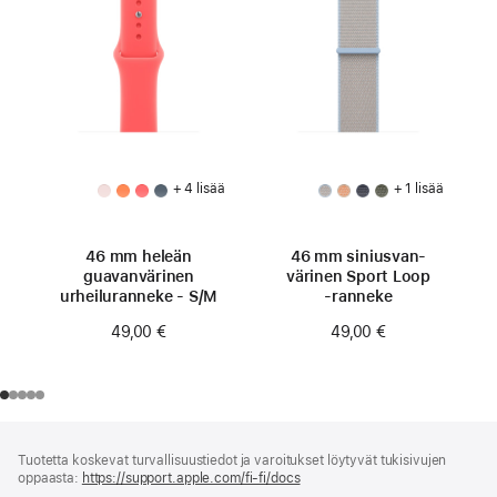
+ 4 lisää
+ 1 lisää
46 mm heleän
46 mm siniusvan­
guavan­värinen
värinen Sport Loop
urheiluranneke - S/M
‑ranneke
49,00 €
49,00 €
Alaviite
alaviitteet
Tuotetta koskevat turvallisuustiedot ja varoitukset löytyvät tukisivujen
oppaasta:
https://support.apple.com/fi-fi/docs
(avautuu
uuteen