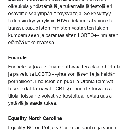
oikeuksia yhdistämällä ja tukemalla järjestöjä eri
osavaltioissa ympäri Yhdysvaltoja. Se keskittyy
tärkeisiin kysymyksiin HIV:n dekriminalisoinnista
transsukupuolisten ihmisten vastaisten lakien
kumoamiseen ja parantaa siten LGBTQ+-ihmisten
elämää koko maassa.
Encircle
Encircle tarjoaa voimaannuttavaa terapiaa, ohjelmia
ja palveluita LGBTQ+‑yhteisön jäsenille ja heidän
perheilleen. Encirclen eri puolilla Utahia toimivat
tukikohdat tarjoavat LGBTQ+-nuorille turvallisia
tiloja, joissa he voivat verkostoitua, löytää uusia
ystäviä ja saada tukea.
Equality North Carolina
Equality NC on Pohjois-Carolinan vanhin ja suurin