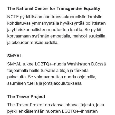
The National Center for Transgender Equality
NCTE pyrkii lisäämään transsukupuolisiin ihmisiin
kohdistuvaa ymmärrystä ja hyväksyntää poliittisten
ja yhteiskunnallisten muutosten kautta. Se pyrkii
korvaamaan syrjinnän empatialla, mahdollisuuksilla
ja oikeudenmukaisuudella.
SMYAL
SMYAL tukee LGBTQ+-nuoria Washington D.C:ssä
tarjoamalla heille turvallisia tiloja ja tärkeitä
palveluita. Se voimaannuttaa nuoria ohjelmilla,
asumisen tuella ja johtajakoulutuksella.
The Trevor Project
The Trevor Project on alansa johtava järjestö, joka
pyrkii ehkäisemään nuorten LGBTQ+-ihmisten