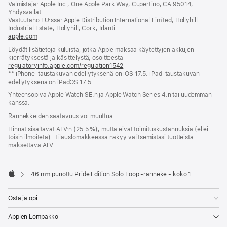
Valmistaja: Apple Inc., One Apple Park Way, Cupertino, CA 95014,
ikkunaan)
Yhdysvallat
Vastuutaho EU:ssa: Apple Distribution International Limited, Hollyhill
Industrial Estate, Hollyhill, Cork, Irlanti
apple.com
(avautuu
uuteen
Löydät lisätietoja kuluista, jotka Apple maksaa käytettyjen akkujen
ikkunaan)
kierrätyksestä ja käsittelystä, osoitteesta
regulatoryinfo.apple.com/regulation1542
(avautuu
** iPhone-taustakuvan edellytyksenä on iOS 17.5. iPad-taustakuvan
uuteen
edellytyksenä on iPadOS 17.5.
ikkunaan)
Yhteensopiva Apple Watch SE:n ja Apple Watch Series 4:n tai uudemman
kanssa.
Rannekkeiden saatavuus voi muuttua.
Hinnat sisältävät ALV:n (25.5 %), mutta eivät toimitus­kustannuksia (ellei
toisin ilmoiteta). Tilauslomakkeessa näkyy valitsemistasi tuotteista
maksettava ALV.
46 mm punottu Pride Edition Solo Loop ‑ranneke - koko 1
Apple
Osta ja opi
Applen Lompakko