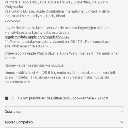
Valmistaja: Apple Inc., One Apple Park Way, Cupertino, CA 95014,
ikkunaan)
Yhdysvallat
Vastuutaho EU:ssa: Apple Distribution International Limited, Hollyhill
Industrial Estate, Hollyhill, Cork, Irlanti
apple.com
(avautuu
uuteen
Löydät lisätietoja kuluista, jotka Apple maksaa käytettyjen akkujen
ikkunaan)
kierrätyksestä ja käsittelystä, osoitteesta
regulatoryinfo.apple.com/regulation1542
(avautuu
** iPhone-taustakuvan edellytyksenä on iOS 17.5. iPad-taustakuvan
uuteen
edellytyksenä on iPadOS 17.5.
ikkunaan)
Yhteensopiva Apple Watch SE:n ja Apple Watch Series 4:n tai uudemman
kanssa.
Rannekkeiden saatavuus voi muuttua.
Hinnat sisältävät ALV:n (25.5 %), mutta eivät toimitus­kustannuksia (ellei
toisin ilmoiteta). Tilauslomakkeessa näkyy valitsemistasi tuotteista
maksettava ALV.
46 mm punottu Pride Edition Solo Loop ‑ranneke - koko 9
Apple
Osta ja opi
Applen Lompakko