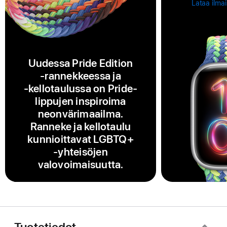
Lataa ilma
Uudessa Pride Edition
‑rannekkeessa ja
‑kellotaulussa on Pride-
lippujen inspiroima
neonvärimaailma.
Ranneke ja kellotaulu
kunnioittavat LGBTQ+
‑yhteisöjen
valovoimaisuutta.