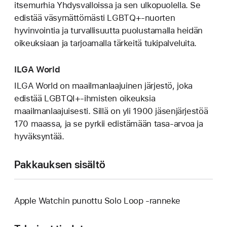
itsemurhia Yhdysvalloissa ja sen ulkopuolella. Se
edistää väsymättömästi LGBTQ+-nuorten
hyvinvointia ja turvallisuutta puolustamalla heidän
oikeuksiaan ja tarjoamalla tärkeitä tukipalveluita.
ILGA World
ILGA World on maailmanlaajuinen järjestö, joka
edistää LGBTQI+-ihmisten oikeuksia
maailmanlaajuisesti. Sillä on yli 1900 jäsenjärjestöä
170 maassa, ja se pyrkii edistämään tasa-arvoa ja
hyväksyntää.
Pakkauksen sisältö
Apple Watchin punottu Solo Loop ‑ranneke