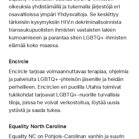
oikeuksia yhdistämällä ja tukemalla järjestöjä eri
osavaltioissa ympäri Yhdysvaltoja. Se keskittyy
tärkeisiin kysymyksiin HIV:n dekriminalisoinnista
transsukupuolisten ihmisten vastaisten lakien
kumoamiseen ja parantaa siten LGBTQ+-ihmisten
elämää koko maassa.
Encircle
Encircle tarjoaa voimaannuttavaa terapiaa, ohjelmia
ja palveluita LGBTQ+‑yhteisön jäsenille ja heidän
perheilleen. Encirclen eri puolilla Utahia toimivat
tukikohdat tarjoavat LGBTQ+-nuorille turvallisia
tiloja, joissa he voivat verkostoitua, löytää uusia
ystäviä ja saada tukea.
Equality North Carolina
Equality NC on Pohjois-Carolinan vanhin ja suurin