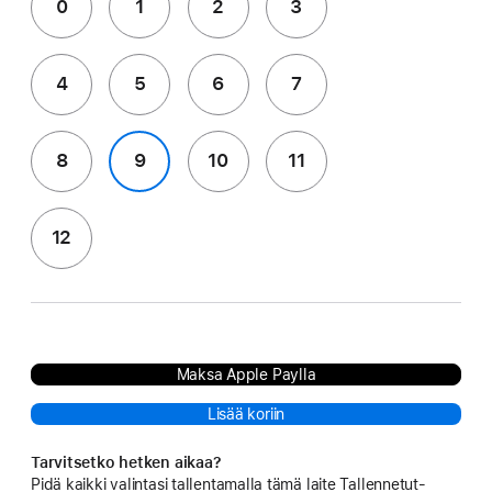
0
1
2
3
4
5
6
7
8
9
10
11
12
Maksa Apple Paylla
Lisää koriin
Tarvitsetko hetken aikaa?
Pidä kaikki valintasi tallentamalla tämä laite Tallennetut-