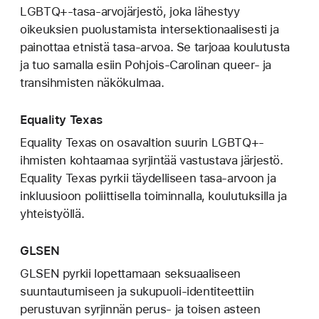
LGBTQ+-tasa-arvojärjestö, joka lähestyy
oikeuksien puolustamista intersektionaalisesti ja
painottaa etnistä tasa-arvoa. Se tarjoaa koulutusta
ja tuo samalla esiin Pohjois-Carolinan queer- ja
transihmisten näkökulmaa.
Equality Texas
Equality Texas on osavaltion suurin LGBTQ+-
ihmisten kohtaamaa syrjintää vastustava järjestö.
Equality Texas pyrkii täydelliseen tasa-arvoon ja
inkluusioon poliittisella toiminnalla, koulutuksilla ja
yhteistyöllä.
GLSEN
GLSEN pyrkii lopettamaan seksuaaliseen
suuntautumiseen ja sukupuoli-identiteettiin
perustuvan syrjinnän perus- ja toisen asteen