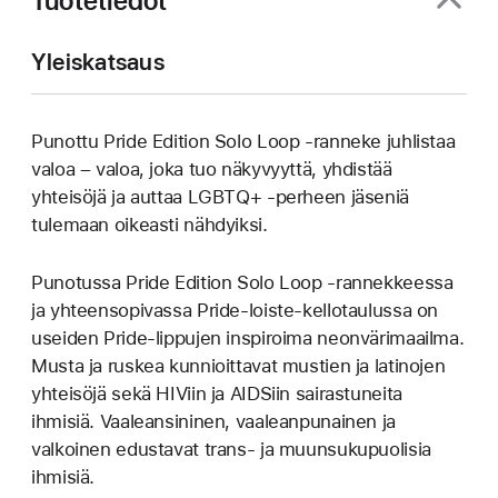
Tuotetiedot
Yleiskatsaus
Punottu Pride Edition Solo Loop ‑ranneke juhlistaa
valoa – valoa, joka tuo näkyvyyttä, yhdistää
yhteisöjä ja auttaa LGBTQ+ ‑perheen jäseniä
tulemaan oikeasti nähdyiksi.
Punotussa Pride Edition Solo Loop ‑rannekkeessa
ja yhteensopivassa Pride-loiste-kellotaulussa on
useiden Pride-lippujen inspiroima neonvärimaailma.
Musta ja ruskea kunnioittavat mustien ja latinojen
yhteisöjä sekä HIViin ja AIDSiin sairastuneita
ihmisiä. Vaaleansininen, vaaleanpunainen ja
valkoinen edustavat trans‑ ja muunsukupuolisia
ihmisiä.