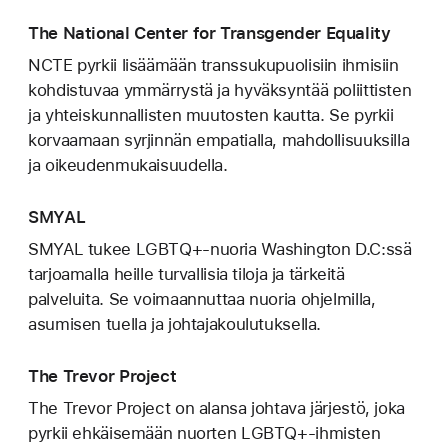
The National Center for Transgender Equality
NCTE pyrkii lisäämään transsukupuolisiin ihmisiin
kohdistuvaa ymmärrystä ja hyväksyntää poliittisten
ja yhteiskunnallisten muutosten kautta. Se pyrkii
korvaamaan syrjinnän empatialla, mahdollisuuksilla
ja oikeudenmukaisuudella.
SMYAL
SMYAL tukee LGBTQ+-nuoria Washington D.C:ssä
tarjoamalla heille turvallisia tiloja ja tärkeitä
palveluita. Se voimaannuttaa nuoria ohjelmilla,
asumisen tuella ja johtajakoulutuksella.
The Trevor Project
The Trevor Project on alansa johtava järjestö, joka
pyrkii ehkäisemään nuorten LGBTQ+-ihmisten