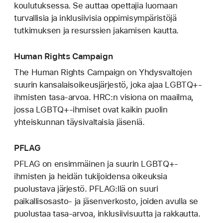
koulutuksessa. Se auttaa opettajia luomaan
turvallisia ja inklusiivisia oppimisympäristöjä
tutkimuksen ja resurssien jakamisen kautta.
Human Rights Campaign
The Human Rights Campaign on Yhdysvaltojen
suurin kansalaisoikeusjärjestö, joka ajaa LGBTQ+-
ihmisten tasa-arvoa. HRC:n visiona on maailma,
jossa LGBTQ+-ihmiset ovat kaikin puolin
yhteiskunnan täysivaltaisia jäseniä.
PFLAG
PFLAG on ensimmäinen ja suurin LGBTQ+-
ihmisten ja heidän tukijoidensa oikeuksia
puolustava järjestö. PFLAG:llä on suuri
paikallisosasto- ja jäsenverkosto, joiden avulla se
puolustaa tasa-arvoa, inklusiivisuutta ja rakkautta.