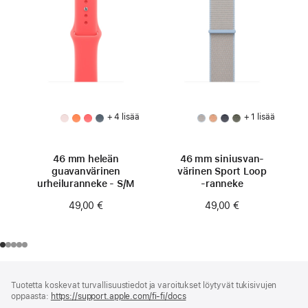
+ 4 lisää
+ 1 lisää
46 mm heleän
46 mm siniusvan­
guavan­värinen
värinen Sport Loop
urheiluranneke - S/M
‑ranneke
49,00 €
49,00 €
Alaviite
alaviitteet
Tuotetta koskevat turvallisuustiedot ja varoitukset löytyvät tukisivujen
oppaasta:
https://support.apple.com/fi-fi/docs
(avautuu
uuteen