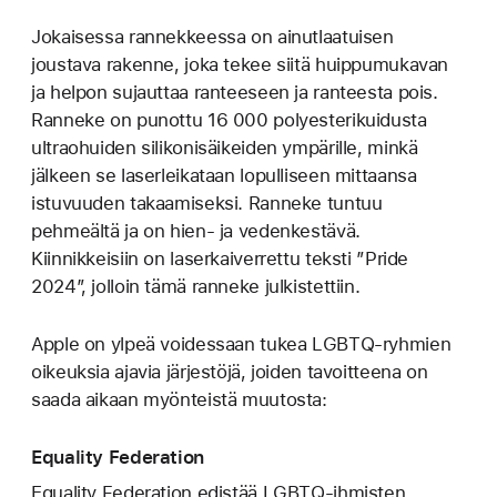
Jokaisessa rannekkeessa on ainutlaatuisen
joustava rakenne, joka tekee siitä huippu­mukavan
ja helpon sujauttaa ranteeseen ja ranteesta pois.
Ranneke on punottu 16 000 poly­esteri­kuidusta
ultraohuiden silikoni­­säikeiden ympärille, minkä
jälkeen se laser­leikataan lopulliseen mittaansa
istuvuuden takaamiseksi. Ranneke tuntuu
pehmeältä ja on hien‑ ja veden­kestävä.
Kiinnikkeisiin on laserkaiverrettu teksti ”Pride
2024”, jolloin tämä ranneke julkistettiin.
Apple on ylpeä voidessaan tukea LGBTQ-ryhmien
oikeuksia ajavia järjestöjä, joiden tavoitteena on
saada aikaan myönteistä muutosta:
Equality Federation
Equality Federation edistää LGBTQ-ihmisten