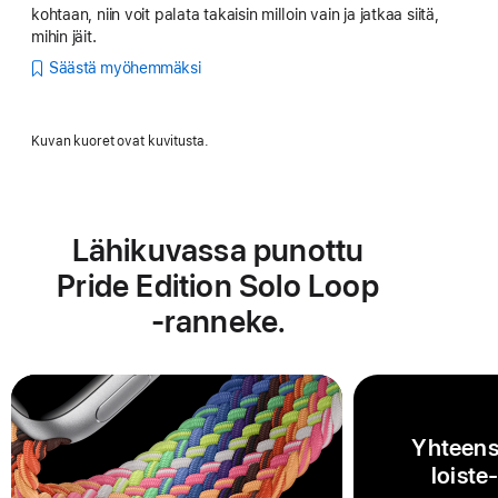
kohtaan, niin voit palata takaisin milloin vain ja jatkaa siitä,
mihin jäit.
Säästä myöhemmäksi
Kuvan kuoret ovat kuvitusta.
Lähikuvassa punottu
Pride Edition Solo Loop
‑ranneke.
Yhteens
loiste