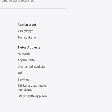
 tuotteista maksettava ALV.
Applen arvot
Yksityisyys
Toimitusketju
Tietoa Applesta
Newsroom
Applen johto
Uramahdollisuuksia
Takuu
Sijoittajat
Etiikka ja vaatimusten­
mukaisuus
Ota yhteyttä Appleen