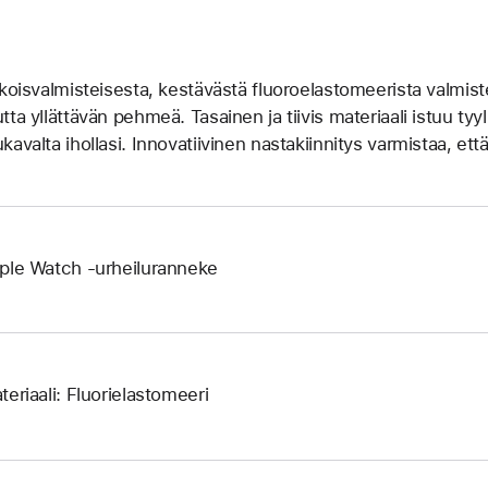
ikoisvalmisteisesta, kestävästä fluoroelastomeerista valmist
tta yllättävän pehmeä. Tasainen ja tiivis materiaali istuu tyy
kavalta ihollasi. Innovatiivinen nastakiinnitys varmistaa, ett
ple Watch ‑urheiluranneke
teriaali: Fluorielastomeeri