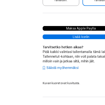
ranteisiin.
ranteisii
Maksa Apple Paylla
Lisää koriin
Tarvitsetko hetken aikaa?
Pidä kaikki valintasi tallentamalla tämä lai
Tallennetut-kohtaan, niin voit palata takai
milloin vain ja jatkaa siitä, mihin jäit.
Säästä myöhemmäksi
Kuvan kuoret ovat kuvitusta.