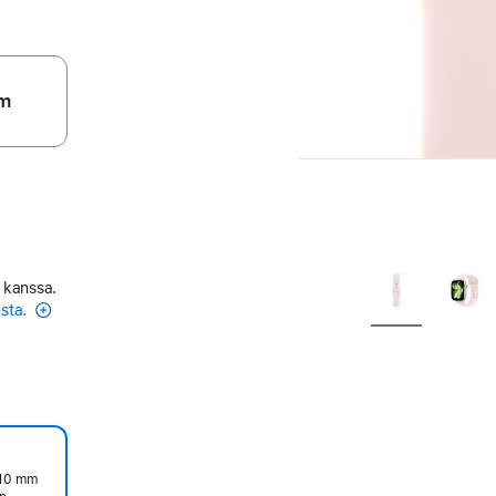
m
 kanssa.
esta.
210 mm