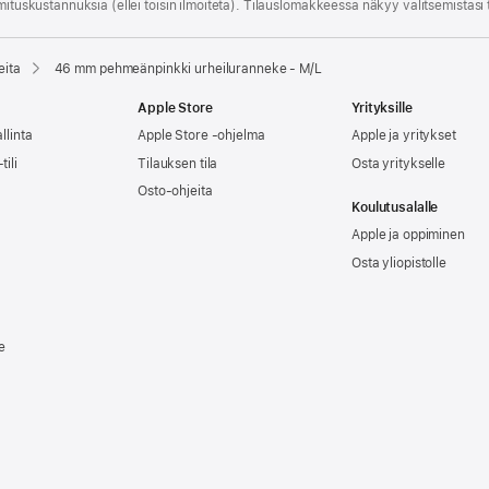
mitus­kustannuksia (ellei toisin ilmoiteta). Tilauslomakkeessa näkyy valitsemistasi
eita
46 mm pehmeän­pinkki urheiluranneke - M/L
Apple Store
Yrityksille
llinta
Apple Store -ohjelma
Apple ja yritykset
tili
Tilauksen tila
Osta yritykselle
Osto-ohjeita
Koulutusalalle
Apple ja oppiminen
Osta yliopistolle
e