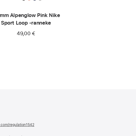
mm Alpenglow Pink Nike
Sport Loop ‑ranneke
49,00 €
e.com/regulation1542
(avautuu
uuteen
ikkunaan)