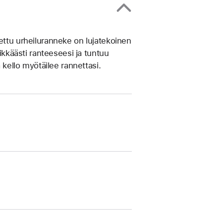
ettu urheiluranneke on lujatekoinen
likkäästi ranteeseesi ja tuntuu
ä kello myötäilee rannettasi.