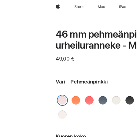
Apple
Store
Mac
iPad
46 mm pehmeän­pi
urheiluranneke - M
49,00 €
Väri - Pehmeän­pinkki
Klementiini
Heleä
Ankkurinsininen
Tähti­
Must
guava
valkea
Pehmeän­pinkki
Punan­
häivä
Kuoren koko