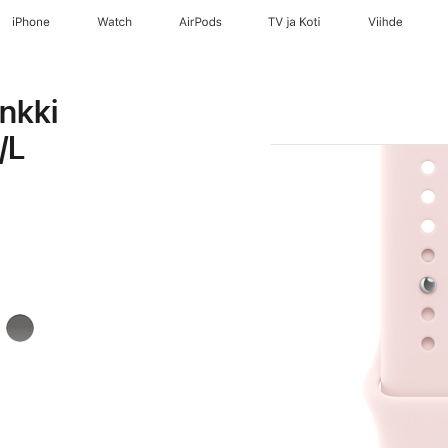
iPhone
Watch
AirPods
TV ja Koti
Viihde
nkki
/L
a
Liuskeen­
harmaa