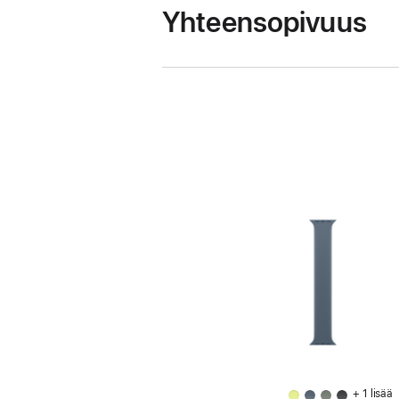
Yhteensopivuus
+ 1 lisää