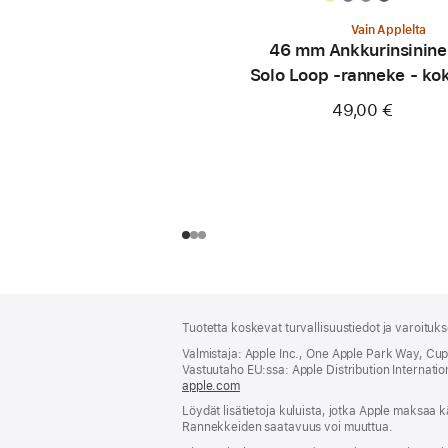
Vain Applelta
46 mm Ankkurinsinine
Solo Loop ‑ranneke - ko
49,00 €
Alaviite
alaviitteet
Tuotetta koskevat turvallisuustiedot ja varoituk
Valmistaja: Apple Inc., One Apple Park Way, Cu
Vastuutaho EU:ssa: Apple Distribution International
apple.com
(avautuu
uuteen
Löydät lisätietoja kuluista, jotka Apple maksaa k
ikkunaan)
Rannekkeiden saatavuus voi muuttua.