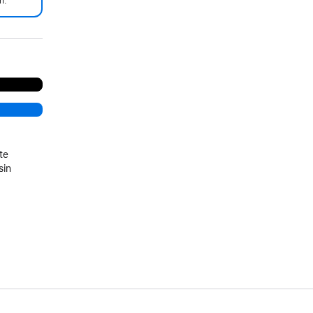
n.
te
sin