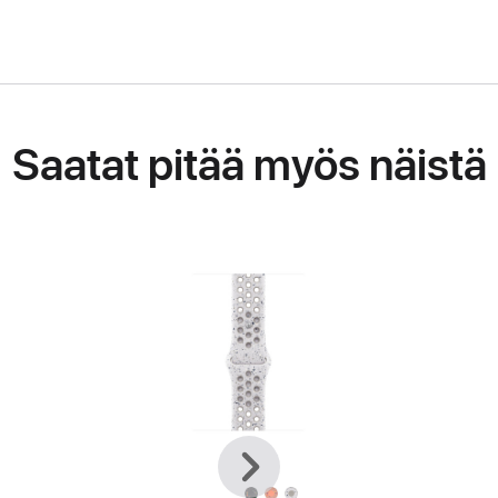
Saatat pitää myös näistä
Edellinen
Seuraava