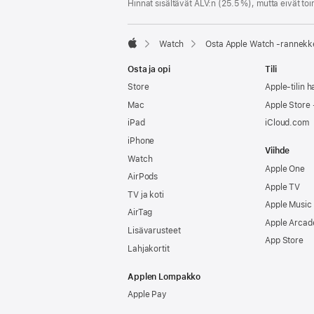
Hinnat sisältävät ALV:n (25.5 %), mutta eivät toi
Watch
Osta Apple Watch ‑rannekk
Apple
Osta ja opi
Tili
Store
Apple-tilin ha
Mac
Apple Store -
iPad
iCloud.com
iPhone
Viihde
Watch
Apple One
AirPods
Apple TV
TV ja koti
Apple Music
AirTag
Apple Arcad
Lisävarusteet
App Store
Lahjakortit
Applen Lompakko
Apple Pay