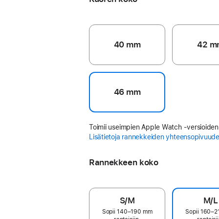
40 mm
42 m
46 mm
Toimii useimpien Apple Watch ‑versioiden
Lisätietoja rannekkeiden yhteensopivuud
Rannekkeen koko
S/M
M/L
Sopii 140–190 mm
Sopii 160–