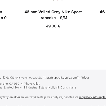
n
46 mm Veiled Grey Nike Sport
46 
ko 0
‑ranneke - S/M
49,00 €
set löytyvät tukisivujen oppaasta:
https://support.apple.com/fi-fi/docs
(avautuu
uuteen
pertino, CA 95014, Yhdysvallat
ikkunaan)
 Limited, Hollyhill Industrial Estate, Hollyhill, Cork, Irlanti
äytettyjen akkujen kierrätyksestä ja käsittelystä, osoitteesta
regulatoryinfo.appl