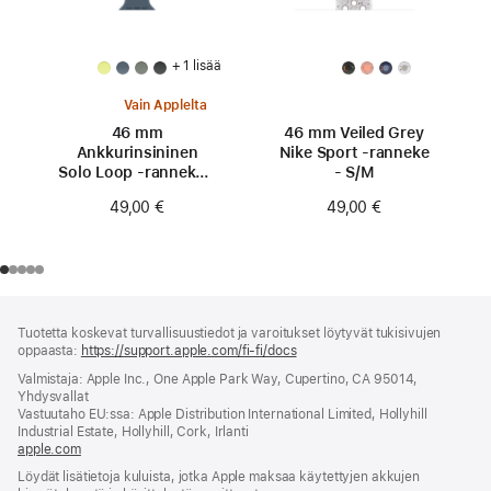
+ 1 lisää
Vain Applelta
46 mm
46 mm Veiled Grey
Ankkurinsininen
Nike Sport ‑ranneke
Solo Loop ‑ranneke -
- S/M
koko 0
49,00 €
49,00 €
Alaviite
alaviitteet
Tuotetta koskevat turvallisuustiedot ja varoitukset löytyvät tukisivujen
oppaasta:
https://support.apple.com/fi-fi/docs
(avautuu
uuteen
Valmistaja: Apple Inc., One Apple Park Way, Cupertino, CA 95014,
ikkunaan)
Yhdysvallat
Vastuutaho EU:ssa: Apple Distribution International Limited, Hollyhill
Industrial Estate, Hollyhill, Cork, Irlanti
apple.com
(avautuu
uuteen
Löydät lisätietoja kuluista, jotka Apple maksaa käytettyjen akkujen
ikkunaan)