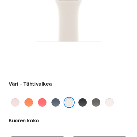
Väri - Tähti­valkea
Pehmeän­
Klementiini
Heleä
Ankkurinsininen
Musta
Liuskeen­
Punan­
pinkki
guava
harmaa
häivä
Tähti­valkea
Kuoren koko