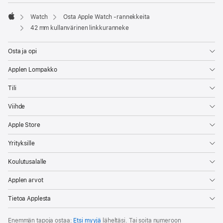
Watch
Osta Apple Watch ‑rannekkeita
Apple
42 mm kullanvärinen linkkuranneke
Osta ja opi
Applen Lompakko
Tili
Viihde
Apple Store
Yrityksille
Koulutusalalle
Applen arvot
Tietoa Applesta
Enemmän tapoja ostaa:
Etsi myyjä
läheltäsi. Tai soita numeroon