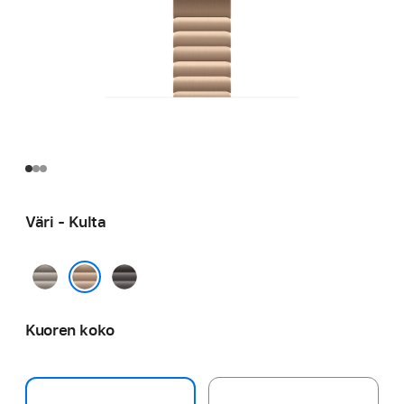
Väri - Kulta
Luonnon­­
Liuske­
vaalea
kivi
Kulta
Kuoren koko