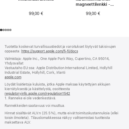
magneettilenkki -
S/M
99,00 €
99,00 €
Alaviite
alaviitteet
Tuotetta koskevat turvallisuustiedot ja varoitukset löytyvät tukisivujen
oppaasta:
https://support.apple.com/fi-fi/docs
(avautuu
uuteen
Valmistaja: Apple Inc., One Apple Park Way, Cupertino, CA 95014,
ikkunaan)
Yhdysvallat
Vastuutaho EU:ssa: Apple Distribution International Limited, Hollyhill
Industrial Estate, Hollyhill, Cork, Irlanti
apple.com
(avautuu
uuteen
Löydät lisätietoja kuluista, jotka Apple maksaa käytettyjen akkujen
ikkunaan)
kierrätyksestä ja käsittelystä, osoitteesta
regulatoryinfo.apple.com/regulation1542
(avautuu
1. Ranneke ei ole vedenkestävä.
uuteen
ikkunaan)
Rannekkeiden saatavuus voi muuttua.
Hinnat sisältävät ALV:n (25.5 %), mutta eivät toimitus­kustannuksia (ellei
toisin ilmoiteta). Tilauslomakkeessa näkyy valitsemistasi tuotteista
maksettava ALV.