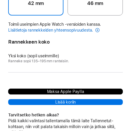
42 mm
46 mm
Toimii useimpien Apple Watch ‑versioiden kanssa.
Lisätietoja rannekkeiden yhteensopivuudesta.
Rannekkeen koko
Yksi koko (sopii useimmille)
Ranneke sopii 135–195 mm ranteisiin.
Maksa Apple Paylla
Lisää koriin
Tarvitsetko hetken aikaa?
Pidä kaikki valintasi tallentamalla tämä laite Tallennetut-
kohtaan, niin voit palata takaisin milloin vain ja jatkaa siitä,