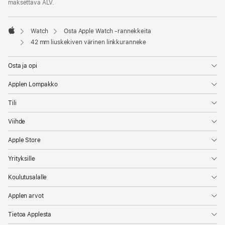
maksettava ALV.
Watch
Osta Apple Watch ‑rannekkeita
Apple
42 mm liuskekiven värinen linkkuranneke
Osta ja opi
Applen Lompakko
Tili
Viihde
Apple Store
Yrityksille
Koulutusalalle
Applen arvot
Tietoa Applesta