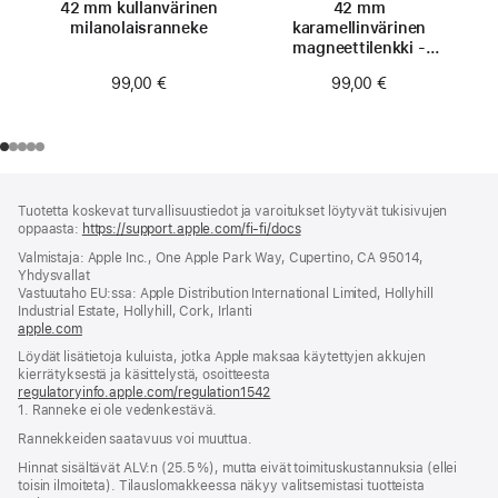
42 mm kullanvärinen
42 mm
milanolaisranneke
karamellinvärinen
magneettilenkki -
S/M
99,00 €
99,00 €
Alaviite
alaviitteet
Tuotetta koskevat turvallisuustiedot ja varoitukset löytyvät tukisivujen
oppaasta:
https://support.apple.com/fi-fi/docs
(avautuu
uuteen
Valmistaja: Apple Inc., One Apple Park Way, Cupertino, CA 95014,
ikkunaan)
Yhdysvallat
Vastuutaho EU:ssa: Apple Distribution International Limited, Hollyhill
Industrial Estate, Hollyhill, Cork, Irlanti
apple.com
(avautuu
uuteen
Löydät lisätietoja kuluista, jotka Apple maksaa käytettyjen akkujen
ikkunaan)
kierrätyksestä ja käsittelystä, osoitteesta
regulatoryinfo.apple.com/regulation1542
(avautuu
1. Ranneke ei ole vedenkestävä.
uuteen
ikkunaan)
Rannekkeiden saatavuus voi muuttua.
Hinnat sisältävät ALV:n (25.5 %), mutta eivät toimitus­kustannuksia (ellei
toisin ilmoiteta). Tilauslomakkeessa näkyy valitsemistasi tuotteista