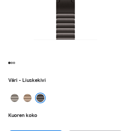
Väri - Liuske­kivi
Luonnon­­
Kulta
vaalea
Liuske­kivi
Kuoren koko