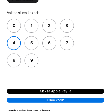
Valitse sitten kokosi:
0
1
2
3
4
5
6
7
8
9
Maksa Apple Paylla
Lisää koriin
Tarvitsetko hetken aikaa?