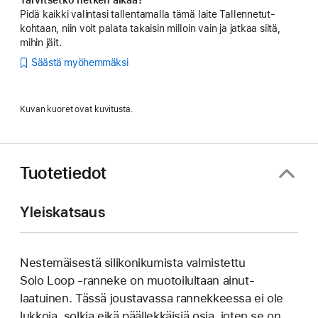
Pidä kaikki valintasi tallentamalla tämä laite Tallennetut-
kohtaan, niin voit palata takaisin milloin vain ja jatkaa siitä,
mihin jäit.
Säästä myöhemmäksi
Kuvan kuoret ovat kuvitusta.
Tuotetiedot
Yleiskatsaus
Nestemäisestä silikoni­kumista valmistettu
Solo Loop ‑ranneke on muotoilultaan ainut­
laatuinen. Tässä joustavassa rannek­keessa ei ole
lukkoja, solkia eikä päällek­käisiä osia, joten se on