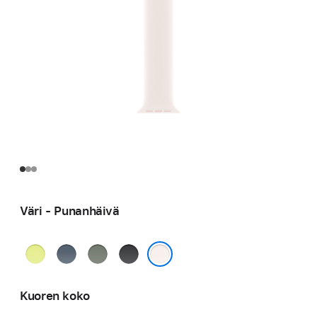
Väri - Punan­häivä
Neonkeltainen
Ankkurinsininen
Vihreänharmaa
Musta
Punan­häivä
Kuoren koko