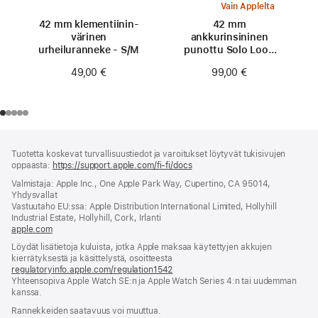
Vain Applelta
42 mm klementiinin­
42 mm
värinen
ankkurinsininen
urheiluranneke - S/M
punottu Solo Loop
‑ranneke - koko 0
49,00 €
99,00 €
Alaviite
alaviitteet
Tuotetta koskevat turvallisuustiedot ja varoitukset löytyvät tukisivujen
oppaasta:
https://support.apple.com/fi-fi/docs
(avautuu
uuteen
Valmistaja: Apple Inc., One Apple Park Way, Cupertino, CA 95014,
ikkunaan)
Yhdysvallat
Vastuutaho EU:ssa: Apple Distribution International Limited, Hollyhill
Industrial Estate, Hollyhill, Cork, Irlanti
apple.com
(avautuu
uuteen
Löydät lisätietoja kuluista, jotka Apple maksaa käytettyjen akkujen
ikkunaan)
kierrätyksestä ja käsittelystä, osoitteesta
regulatoryinfo.apple.com/regulation1542
(avautuu
Yhteensopiva Apple Watch SE:n ja Apple Watch Series 4:n tai uudemman
uuteen
kanssa.
ikkunaan)
Rannekkeiden saatavuus voi muuttua.