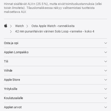
Hinnat sisältävät ALV:n (25.5 %), mutta eivät toimitus­kustannuksia (ellei
toisin ilmoiteta). Tilauslomakkeessa näkyy valitsemistasi tuotteista
maksettava ALV.
Watch
Osta Apple Watch ‑rannekkeita
Apple
42 mm punanhäivän värinen Solo Loop ‑ranneke - koko 4
Osta ja opi
Applen Lompakko
Tili
Viihde
Apple Store
Yrityksille
Koulutusalalle
Applen arvot