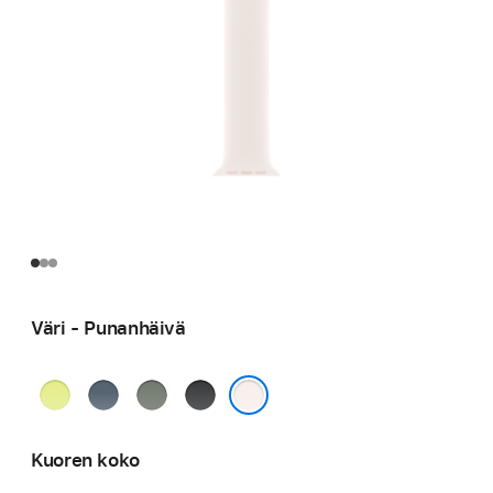
Väri - Punan­häivä
Neonkeltainen
Ankkurinsininen
Vihreänharmaa
Musta
Punan­häivä
Kuoren koko