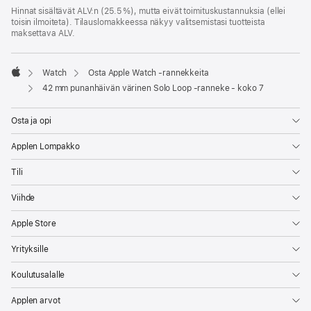
Hinnat sisältävät ALV:n (25.5 %), mutta eivät toimitus­kustannuksia (ellei
toisin ilmoiteta). Tilauslomakkeessa näkyy valitsemistasi tuotteista
maksettava ALV.
Watch
Osta Apple Watch ‑rannekkeita
Apple
42 mm punanhäivän värinen Solo Loop ‑ranneke - koko 7
Osta ja opi
Applen Lompakko
Tili
Viihde
Apple Store
Yrityksille
Koulutusalalle
Applen arvot