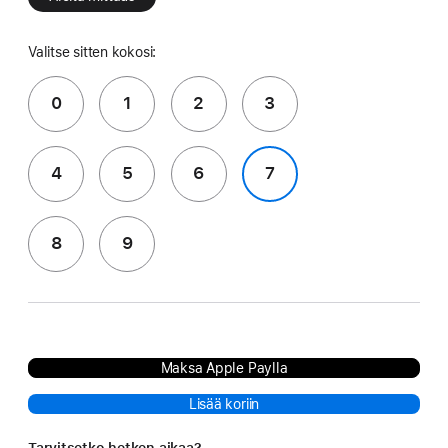
Valitse sitten kokosi:
0
1
2
3
4
5
6
7
8
9
Maksa Apple Paylla
Lisää koriin
Tarvitsetko hetken aikaa?