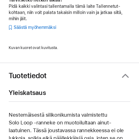
Pidä kaikki valintasi tallentamalla tämä laite Tallennetut-
kohtaan, niin voit palata takaisin milloin vain ja jatkaa siitä,
mihin jäit.
Säästä myöhemmäksi
Kuvan kuoret ovat kuvitusta.
Tuotetiedot
Yleiskatsaus
Nestemäisestä silikoni­kumista valmistettu
Solo Loop ‑ranneke on muotoilultaan ainut­
laatuinen. Tässä joustavassa rannek­keessa ei ole
lukkoja, solkia eikä päällek­käisiä osia, joten se on