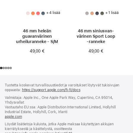
+ 4 lisää
+ 1 lisää
46 mm heleän
46 mm siniusvan­
guavan­värinen
värinen Sport Loop
urheiluranneke - S/M
‑ranneke
49,00 €
49,00 €
Alaviite
alaviitteet
Tuotetta koskevat turvallisuustiedot ja varoitukset löytyvät tukisivujen
oppaasta:
https://support.apple.com/fi-fi/docs
(avautuu
uuteen
Valmistaja: Apple Inc., One Apple Park Way, Cupertino, CA 95014,
ikkunaan)
Yhdysvallat
Vastuutaho EU:ssa: Apple Distribution International Limited, Hollyhill
Industrial Estate, Hollyhill, Cork, Irlanti
apple.com
(avautuu
uuteen
Löydät lisätietoja kuluista, jotka Apple maksaa käytettyjen akkujen
ikkunaan)
kierrätyksestä ja käsittelystä, osoitteesta