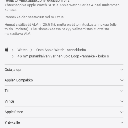
regulatoryinfo.apple.com/regulation1542
(avautuu
Yhteensopiva Apple Watch SE:n ja Apple Watch Series 4:n tai uudemman
uuteen
kanssa.
ikkunaan)
Rannekkeiden saatavuus voi muuttua.
Hinnat sisältävät ALV:n (25.5 %), mutta eivät toimitus­kustannuksia (ellei
toisin ilmoiteta). Tilauslomakkeessa näkyy valitsemistasi tuotteista
maksettava ALV.
Watch
Osta Apple Watch ‑rannekkeita
Apple
46 mm punanhäivän värinen Solo Loop ‑ranneke - koko 6
Osta ja opi
Applen Lompakko
Tili
Viihde
Apple Store
Yrityksille