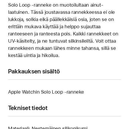
Solo Loop ‑ranneke on muotoilultaan ainut­
laatuinen. Tässä joustavassa rannek­keessa ei ole
lukkoja, solkia eikä päällek­käisiä osia, joten se on
erittäin mukava käyttää ja helppo sujauttaa
ranteeseen ja ranteesta pois. Kaikki rannekkeet on
UV-käsitelty, ja ne tuntuvat silkinsileiltä. Voit ottaa
rannekkeen mukaan lähes minne tahansa, sillä se
kestää uintia ja hikoilua.
Pakkauksen sisältö
Apple Watchin Solo Loop ‑ranneke
Tekniset tiedot
Materiaali: Nestemäinen silikonikumi