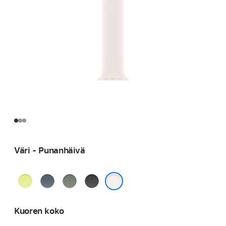
Väri - Punan­häivä
Neonkeltainen
Ankkurinsininen
Vihreänharmaa
Musta
Punan­häivä
Kuoren koko