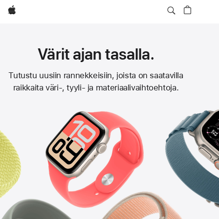
Apple
Värit ajan tasalla.
Apple Watch
Tutustu uusiin rannekkeisiin, joista on saatavilla
raikkaita väri-, tyyli‑ ja materiaalivaihtoehtoja.
‑rannekkeet