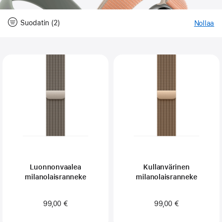
Suodatin (2)
Nollaa
-
Su
Close
Suodatin
Luonnonvaalea
Kullanvärinen
milanolaisranneke
milanolaisranneke
99,00 €
99,00 €