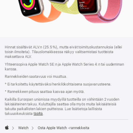
Alaviite
alaviitteet
Hinnat sisältävät ALV:n (25.5 %), mutta eivät toimitus­kustannuksia (ellei
toisin ilmoiteta). Tilauslomakkeessa näkyy valitsemistasi tuotteista
maksettava ALV.
Yhteensopiva Apple Watch SE:n ja Apple Watch Series 4:n tai uudemman
kanssa.
Rannekkeiden saatavuus voi muuttua.
° Ei tarkoitettu käytettäväksi henkilökohtaisena suojavarusteena.
* Rannekkeen pituus saattaa kasvaa ajan myötä.
Kaikilla Euroopan unionissa myydyillä tuotteilla on vähintään 2 vuoden
lakisääteinen takuu. Kuluttajilla saattaa olla myös muita lakisääteisiä
takuita paikallisten lakien puitteissa. Lue lisätietoja laillisista
takuuoikeuksista
täältä
.
Watch
Osta Apple Watch ‑rannekkeita
Apple