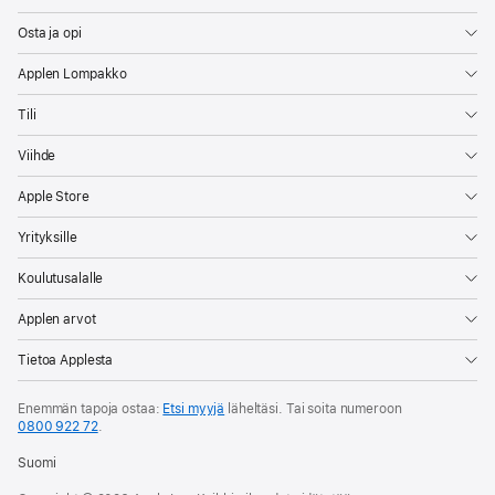
Osta ja opi
Applen Lompakko
Tili
Viihde
Apple Store
Yrityksille
Koulutusalalle
Applen arvot
Tietoa Applesta
Enemmän tapoja ostaa:
Etsi myyjä
läheltäsi. Tai soita numeroon
0800 922 72
.
Suomi