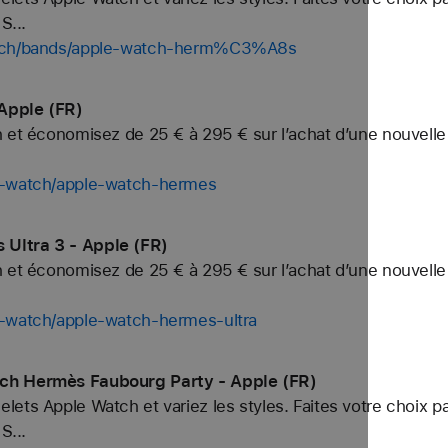
S...
watch/bands/apple-watch-herm%C3%A8s
Apple (FR)
h et économisez de 25 € à 295 € sur l’achat d’une nouvell
uy-watch/apple-watch-hermes
Ultra 3 - Apple (FR)
h et économisez de 25 € à 295 € sur l’achat d’une nouvell
y-watch/apple-watch-hermes-ultra
ch Hermès Faubourg Party - Apple (FR)
ets Apple Watch et variez les styles. Faites votre choix p
S...