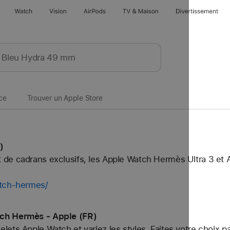
Watch
Vision
AirPods
TV & Maison
Divertissements
ce
Trouver un Apple Store
)
de cadrans exclusifs, les Apple Watch Hermès Ultra 3 et
atch-hermes/
ch Hermès - Apple (FR)
ets Apple Watch et variez les styles. Faites votre choix p