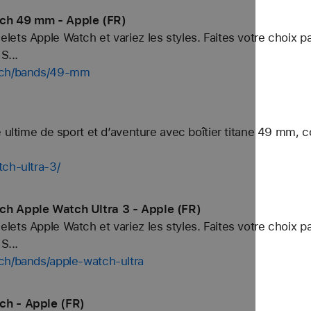
tch 49 mm - Apple (FR)
ets Apple Watch et variez les styles. Faites votre choix p
S...
atch/bands/49-mm
)
 ultime de sport et d’aventure avec boîtier titane 49 mm, c
tch-ultra-3/
ch Apple Watch Ultra 3 - Apple (FR)
ets Apple Watch et variez les styles. Faites votre choix p
S...
ch/bands/apple-watch-ultra
ch - Apple (FR)