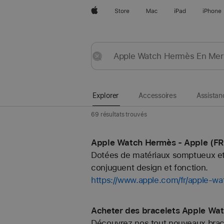
Apple
Store
Mac
iPad
iPhone
Explorer
Envoyer
Réinitialiser
Explorer
Accessoires
Assistan
69 résultats trouvés
Apple Watch Hermès - Apple (FR
Dotées de matériaux somptueux et 
conjuguent design et fonction.
https://www.apple.com/fr/apple-w
Acheter des bracelets Apple Wat
Découvrez nos tout nouveaux bracel