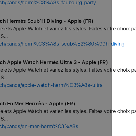
atch/bands/herm%C3%A8s-faubourg-party
ch Hermès Scub’H Diving - Apple (FR)
ets Apple Watch et variez les styles. Faites votre choix p
S...
/watch/bands/herm%C3%A8s-scub%E2%80%99h-diving
ch Apple Watch Hermès Ultra 3 - Apple (FR)
ets Apple Watch et variez les styles. Faites votre choix p
S...
atch/bands/apple-watch-herm%C3%A8s-ultra
ch En Mer Hermès - Apple (FR)
ets Apple Watch et variez les styles. Faites votre choix p
S...
watch/bands/en-mer-herm%C3%A8s