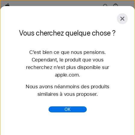
Apple
Explorer
Vous cherchez quelque chose ?
Envoyer
Réinitialiser
C’est bien ce que nous pensions.
Explorer
Accessoires
Assistance
Trouver un
Cependant, le produit que vous
recherchez n’est plus disponible sur
85 résultats trouvés
apple.com.
Nous avons néanmoins des produits
Acheter des bracelets Apple Watch Boucle
similaires à vous proposer.
Sport - Apple (FR)
Découvrez nos tout nouveaux bracelets
OK
Apple Watch et variez les styles. Faites votre choix
parmi une grande variété de couleurs, de matières
et de styles. S...
https://www.apple.com/fr/shop/watch/bands/boucle