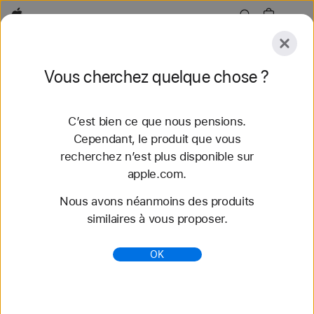
Apple
Explorer
Vous cherchez quelque chose ?
Envoyer
Réinitialiser
C’est bien ce que nous pensions.
Explorer
Accessoires
Assistance
Trouver un
Cependant, le produit que vous
recherchez n’est plus disponible sur
60 résultats trouvés
apple.com.
Nous avons néanmoins des produits
Acheter des bracelets Apple Watch Bracelet
similaires à vous proposer.
Boucle unique - Apple (FR)
Découvrez nos tout nouveaux bracelets
OK
Apple Watch et variez les styles. Faites votre choix
parmi une grande variété de couleurs, de matières
et de styles. S...
https://www.apple.com/fr/shop/watch/bands/bracel