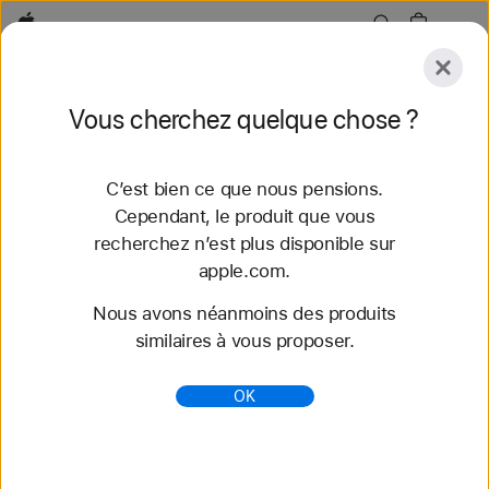
Apple
Explorer
Vous cherchez quelque chose ?
Envoyer
Réinitialiser
C’est bien ce que nous pensions.
Explorer
Accessoires
Assistance
Trouver un
Cependant, le produit que vous
recherchez n’est plus disponible sur
92 résultats trouvés
apple.com.
Nous avons néanmoins des produits
Acheter des bracelets Apple Watch Bracelet
similaires à vous proposer.
Boucle unique - Apple (FR)
Découvrez nos tout nouveaux bracelets
OK
Apple Watch et variez les styles. Faites votre choix
parmi une grande variété de couleurs, de matières
et de styles. S...
https://www.apple.com/fr/shop/watch/bands/bracel