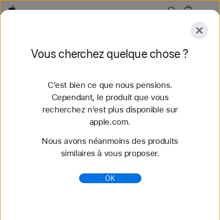
Apple
Accessoires
Vous cherchez quelque chose ?
Envoyer
C’est bien ce que nous pensions.
Explorer
Accessoires
Assistance
Trouver un
Cependant, le produit que vous
recherchez n’est plus disponible sur
apple.com.
Aucune correspondance n’a été
Nous avons néanmoins des produits
trouvée.
Veuillez réessayer avec un
similaires à vous proposer.
autre terme de recherche.
OK