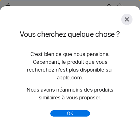
Apple
Explorer
Vous cherchez quelque chose ?
Envoyer
Réinitialiser
C’est bien ce que nous pensions.
Explorer
Accessoires
Assistance
Trouver un
Cependant, le produit que vous
recherchez n’est plus disponible sur
57 résultats trouvés
apple.com.
Nous avons néanmoins des produits
Acheter des bracelets Apple Watch Bracelet
similaires à vous proposer.
Boucle unique tressée - Apple (FR)
Découvrez nos tout nouveaux bracelets
OK
Apple Watch et variez les styles. Faites votre choix
parmi une grande variété de couleurs, de matières
et de styles. S...
https://www.apple.com/fr/shop/watch/bands/bracel