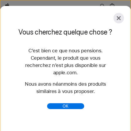
Apple
Explorer
Vous cherchez quelque chose ?
Envoyer
Réinitialiser
C’est bien ce que nous pensions.
Explorer
Accessoires
Assistance
Trouver un
Cependant, le produit que vous
recherchez n’est plus disponible sur
52 résultats trouvés
apple.com.
Nous avons néanmoins des produits
Acheter des bracelets Apple Watch Bracelet
similaires à vous proposer.
Boucle unique tressée - Apple (FR)
Découvrez nos tout nouveaux bracelets
OK
Apple Watch et variez les styles. Faites votre choix
parmi une grande variété de couleurs, de matières
et de styles. S...
https://www.apple.com/fr/shop/watch/bands/bracel